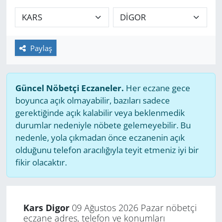
GÜNDEM
HABERDE İNSAN
Paylaş
KÜLTÜR SANAT
Güncel Nöbetçi Eczaneler.
Her eczane gece
MAGAZİN
boyunca açık olmayabilir, bazıları sadece
gerektiğinde açık kalabilir veya beklenmedik
POLİTİKA
durumlar nedeniyle nöbete gelemeyebilir. Bu
nedenle, yola çıkmadan önce eczanenin açık
RESMİ İLANLAR
olduğunu telefon aracılığıyla teyit etmeniz iyi bir
fikir olacaktır.
SAĞLIK
SİYASET
Kars Digor
09 Ağustos 2026 Pazar nöbetçi
eczane adres, telefon ve konumları
SPOR