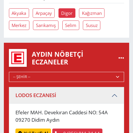
Akyaka
Arpaçay
Digor
Kağızman
Merkez
Sarıkamış
Selim
Susuz
AYDIN NÖBETÇI
ECZANELER
LODOS ECZANESİ
Efeler MAH. Devekıran Caddesi NO: 54A
09270 Didim Aydın