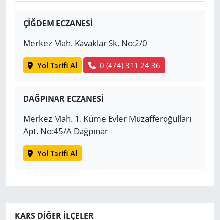
Yerel
ÇİĞDEM ECZANESİ
Merkez Mah. Kavaklar Sk. No:2/0
Yol Tarifi Al
0 (474) 311 24 36
DAĞPINAR ECZANESİ
Merkez Mah. 1. Küme Evler Muzafferoğulları
Apt. No:45/A Dağpınar
Yol Tarifi Al
KARS DIĞER İLÇELER