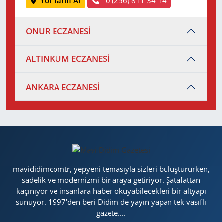
Yol Tarifi Al
0 (256) 811 34 14
ONUR ECZANESİ
ALTINKUM ECZANESİ
ANKARA ECZANESİ
mavididimcomtr, yepyeni temasıyla sizleri buluştururken,
sadelik ve modernizmi bir araya getiriyor. Şatafattan
kaçınıyor ve insanlara haber okuyabilecekleri bir altyapı
sunuyor. 1997'den beri Didim de yayın yapan tek vasıflı
gazete....