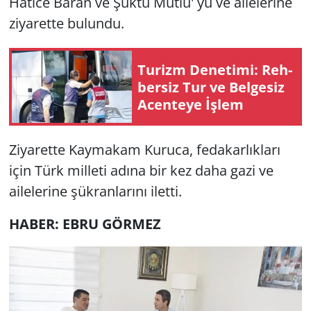
Hatice Baran ve Şüktü Mutlu' yu ve ailelerine
ziyarette bulundu.
Yerel
Tu­rizm De­ne­ti­mi: Reh­
ber­siz Tur ve Bel­ge­siz
Acen­te­ye İşlem
Ziyarette Kaymakam Kuruca, fedakarlıkları
için Türk milleti adına bir kez daha gazi ve
ailelerine şükranlarını iletti.
HABER: EBRU GÖRMEZ