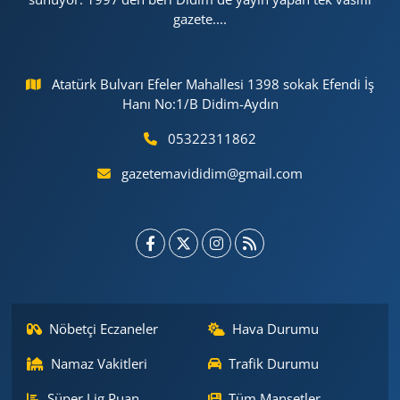
gazete....
Atatürk Bulvarı Efeler Mahallesi 1398 sokak Efendi İş
Hanı No:1/B Didim-Aydın
05322311862
gazetemavididim@gmail.com
Nöbetçi Eczaneler
Hava Durumu
Namaz Vakitleri
Trafik Durumu
Süper Lig Puan
Tüm Manşetler