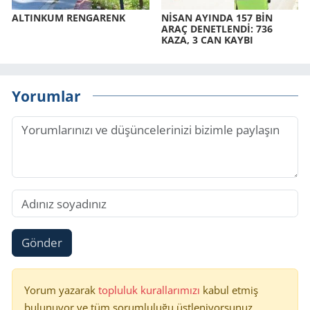
AL­TIN­KUM REN­GA­RENK
NİSAN AYIN­DA 157 BİN
ARAÇ DE­NET­LENDİ: 736
KAZA, 3 CAN KAYBI
Yorumlar
Gönder
Yorum yazarak
topluluk kurallarımızı
kabul etmiş
bulunuyor ve tüm sorumluluğu üstleniyorsunuz.