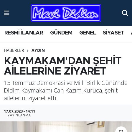
ANTİK YERLER
Nöbetçi Eczaneler
RESMİ İLANLAR
GÜNDEM
GENEL
SİYASET
ASAYİŞ
Hava Durumu
HABERLER
AYDIN
AYDIN
Namaz Vakitleri
KAYMAKAM'DAN ŞEHİT
BİLİM VE TEKNOLOJİ
Trafik Durumu
AİLELERİNE ZİYARET
15 Temmuz Demokrasi ve Milli Birlik Günü'nde
ÇEVRE
Süper Lig Puan Durumu ve Fikstür
Didim Kaymakamı Can Kazım Kuruca, şehit
EĞİTİM
Tüm Manşetler
ailelerini ziyaret etti.
17.07.2023 - 14:11
EKONOMİ
Son Dakika Haberleri
YAYINLANMA
GENEL
Haber Arşivi