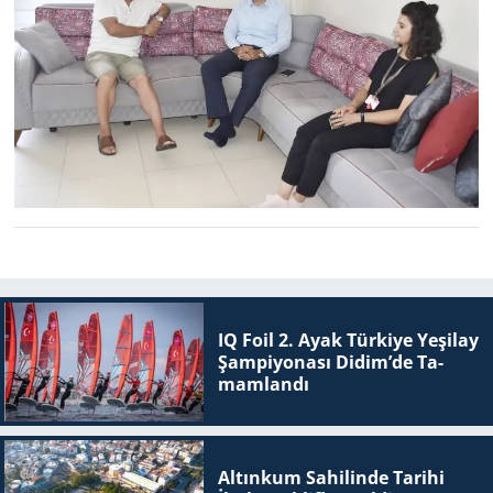
IQ Foil 2. Ayak Tür­ki­ye Ye­şi­lay
Şam­pi­yo­na­sı Didim’de Ta­
mam­lan­dı
Altınkum Sahilinde Tarihi