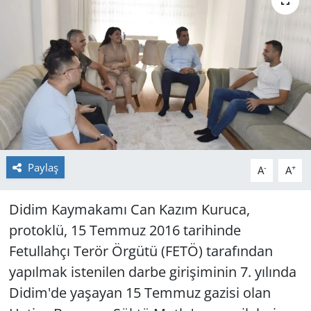
GÜNDEM
HABERDE İNSAN
KÜLTÜR SANAT
MAGAZİN
POLİTİKA
Paylaş
-
+
A
A
RESMİ İLANLAR
Didim Kaymakamı Can Kazım Kuruca,
protoklü, 15 Temmuz 2016 tarihinde
SAĞLIK
Fetullahçı Terör Örgütü (FETÖ) tarafından
yapılmak istenilen darbe girişiminin 7. yılında
SİYASET
Didim'de yaşayan 15 Temmuz gazisi olan
SPOR