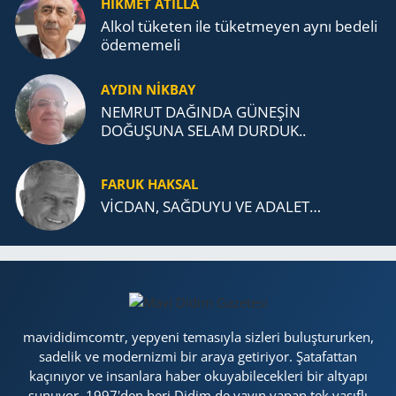
HİKMET ATİLLA
Alkol tü­ke­ten ile tü­ket­me­yen aynı be­de­li
öde­me­me­li
AYDIN NİKBAY
NEMRUT DAĞINDA GÜNEŞİN
DOĞUŞUNA SELAM DURDUK..
FARUK HAKSAL
VİCDAN, SAĞ­DU­YU VE ADA­LET…
mavididimcomtr, yepyeni temasıyla sizleri buluştururken,
sadelik ve modernizmi bir araya getiriyor. Şatafattan
kaçınıyor ve insanlara haber okuyabilecekleri bir altyapı
sunuyor. 1997'den beri Didim de yayın yapan tek vasıflı