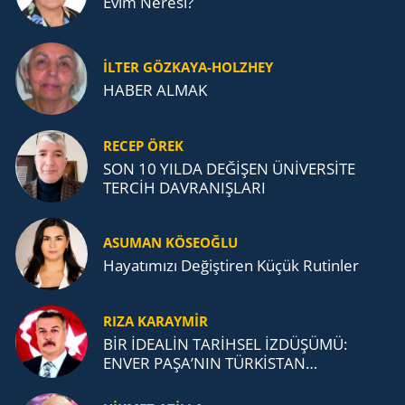
Evim Neresi?
İLTER GÖZKAYA-HOLZHEY
HABER ALMAK
RECEP ÖREK
SON 10 YILDA DEĞİŞEN ÜNİVERSİTE
TERCİH DAVRANIŞLARI
ASUMAN KÖSEOĞLU
Ha­ya­tı­mı­zı De­ğiş­ti­ren Küçük Ru­tin­ler
RIZA KARAYMIR
BİR İDEALİN TARİHSEL İZDÜŞÜMÜ:
ENVER PAŞA’NIN TÜRKİSTAN
MÜCADELESİ VE TÜRK DEVLETLERİ
TEŞKİLATI’NA UZANAN MİRASI