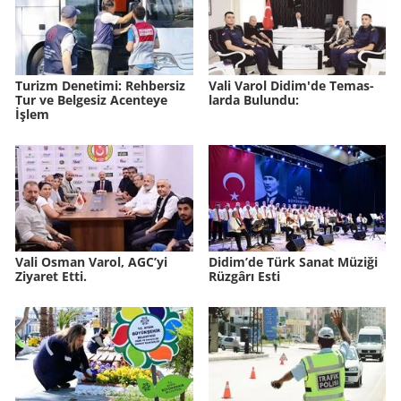
Tu­rizm De­ne­ti­mi: Reh­ber­siz
Vali Varol Didim'de Te­mas­
Tur ve Bel­ge­siz Acen­te­ye
lar­da Bu­lun­du:
İşlem
Vali Osman Varol, AGC’yi
Didim’de Türk Sanat Mü­zi­ği
Ziyaret Etti.
Rüz­gâ­rı Esti