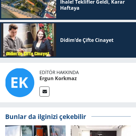
İhale! Teklifler Geldi, Karar
Haftaya
Didim’de Çifte Ci­na­yet
EDITÖR HAKKINDA
Ergun Korkmaz
Bunlar da ilginizi çekebilir