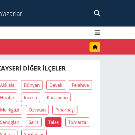
Yazarlar
KAYSERI DIĞER İLÇELER
Akkışla
Bünyan
Develi
Felahiye
Hacılar
İncesu
Kocasinan
Melikgazi
Özvatan
Pınarbaşı
Sarıoğlan
Sarız
Talas
Tomarza
Yahyalı
Yeşilhisar