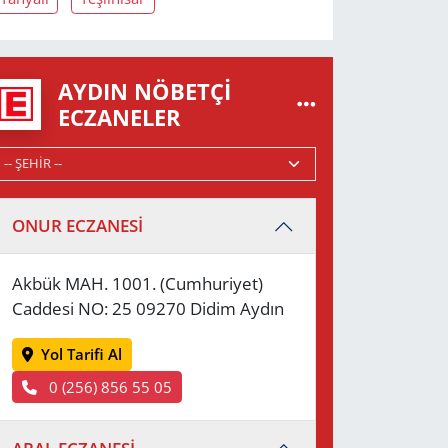
AYDIN NÖBETÇI
ECZANELER
ONUR ECZANESİ
Akbük MAH. 1001. (Cumhuriyet)
Caddesi NO: 25 09270 Didim Aydın
Yol Tarifi Al
0 (256) 856 55 05