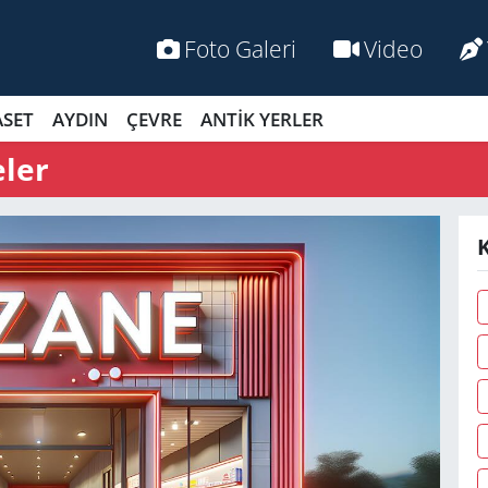
Foto Galeri
Video
ASET
AYDIN
ÇEVRE
ANTİK YERLER
eler