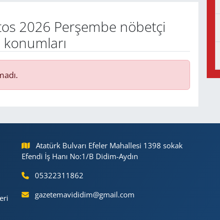
os 2026 Perşembe nöbetçi
e konumları
madı.
Atatürk Bulvarı Efeler Mahallesi 1398 sokak
Efendi İş Hanı No:1/B Didim-Aydın
05322311862
gazetemavididim@gmail.com
eri