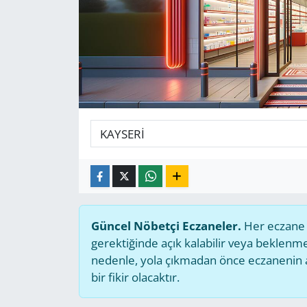
GÜNDEM
HABERDE İNSAN
KÜLTÜR SANAT
MAGAZİN
POLİTİKA
RESMİ İLANLAR
Güncel Nöbetçi Eczaneler.
Her eczane g
SAĞLIK
gerektiğinde açık kalabilir veya beklen
nedenle, yola çıkmadan önce eczanenin açı
SİYASET
bir fikir olacaktır.
SPOR