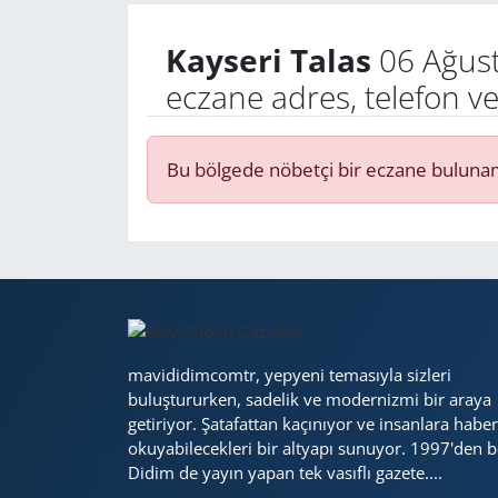
Kayseri Talas
06 Ağust
Yerel
eczane adres, telefon v
Bu bölgede nöbetçi bir eczane buluna
mavididimcomtr, yepyeni temasıyla sizleri
buluştururken, sadelik ve modernizmi bir araya
getiriyor. Şatafattan kaçınıyor ve insanlara haber
okuyabilecekleri bir altyapı sunuyor. 1997'den b
Didim de yayın yapan tek vasıflı gazete....