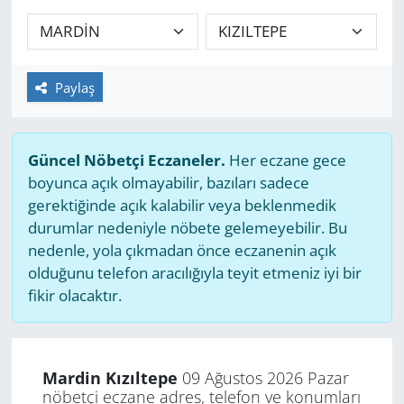
GÜNDEM
HABERDE İNSAN
Paylaş
KÜLTÜR SANAT
Güncel Nöbetçi Eczaneler.
Her eczane gece
MAGAZİN
boyunca açık olmayabilir, bazıları sadece
gerektiğinde açık kalabilir veya beklenmedik
POLİTİKA
durumlar nedeniyle nöbete gelemeyebilir. Bu
nedenle, yola çıkmadan önce eczanenin açık
RESMİ İLANLAR
olduğunu telefon aracılığıyla teyit etmeniz iyi bir
fikir olacaktır.
SAĞLIK
SİYASET
Mardin Kızıltepe
09 Ağustos 2026 Pazar
nöbetçi eczane adres, telefon ve konumları
SPOR