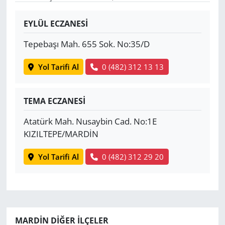
Yerel
EYLÜL ECZANESİ
Tepebaşı Mah. 655 Sok. No:35/D
Yol Tarifi Al
0 (482) 312 13 13
TEMA ECZANESİ
Atatürk Mah. Nusaybin Cad. No:1E
KIZILTEPE/MARDİN
Yol Tarifi Al
0 (482) 312 29 20
MARDIN DIĞER İLÇELER