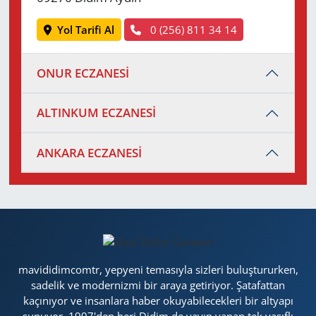
Yol Tarifi Al
0 (256) 811 34 14
ONUR ECZANESİ
ALTINKUM ECZANESİ
ANKARA ECZANESİ
mavididimcomtr, yepyeni temasıyla sizleri buluştururken,
sadelik ve modernizmi bir araya getiriyor. Şatafattan
kaçınıyor ve insanlara haber okuyabilecekleri bir altyapı