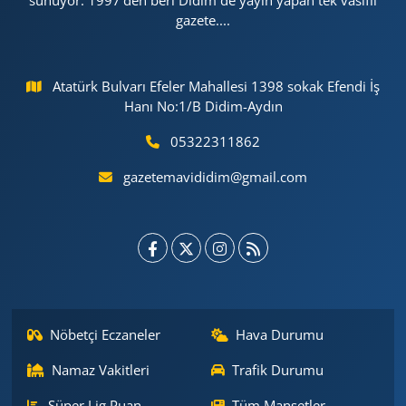
sunuyor. 1997'den beri Didim de yayın yapan tek vasıflı
gazete....
Atatürk Bulvarı Efeler Mahallesi 1398 sokak Efendi İş
Hanı No:1/B Didim-Aydın
05322311862
gazetemavididim@gmail.com
Nöbetçi Eczaneler
Hava Durumu
Namaz Vakitleri
Trafik Durumu
Süper Lig Puan
Tüm Manşetler