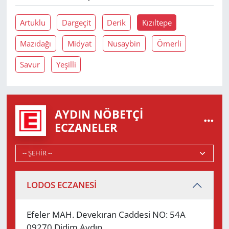
Artuklu
Dargeçit
Derik
Kızıltepe
Mazıdağı
Midyat
Nusaybin
Ömerli
Savur
Yeşilli
AYDIN NÖBETÇI
ECZANELER
LODOS ECZANESİ
Efeler MAH. Devekıran Caddesi NO: 54A
09270 Didim Aydın