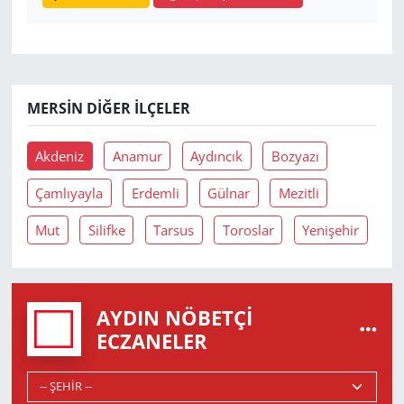
MERSIN DIĞER İLÇELER
Akdeniz
Anamur
Aydıncık
Bozyazı
Çamlıyayla
Erdemli
Gülnar
Mezitli
Mut
Silifke
Tarsus
Toroslar
Yenişehir
AYDIN NÖBETÇI
ECZANELER