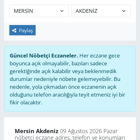
GÜNDEM
HABERDE İNSAN
Paylaş
KÜLTÜR SANAT
Güncel Nöbetçi Eczaneler.
Her eczane gece
MAGAZİN
boyunca açık olmayabilir, bazıları sadece
gerektiğinde açık kalabilir veya beklenmedik
POLİTİKA
durumlar nedeniyle nöbete gelemeyebilir. Bu
nedenle, yola çıkmadan önce eczanenin açık
RESMİ İLANLAR
olduğunu telefon aracılığıyla teyit etmeniz iyi bir
fikir olacaktır.
SAĞLIK
SİYASET
Mersin Akdeniz
09 Ağustos 2026 Pazar
nöbetçi eczane adres, telefon ve konumları
SPOR