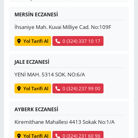
Yerel
MERSİN ECZANESİ
İhsaniye Mah. Kuvai Milliye Cad. No:109F
Yol Tarifi Al
0 (324) 337 10 17
JALE ECZANESİ
YENİ MAH. 5314 SOK. NO:6/A
Yol Tarifi Al
0 (324) 237 99 00
AYBERK ECZANESİ
Kiremithane Mahallesi 4413 Sokak No:1/A
Yol Tarifi Al
0 (324) 231 60 90