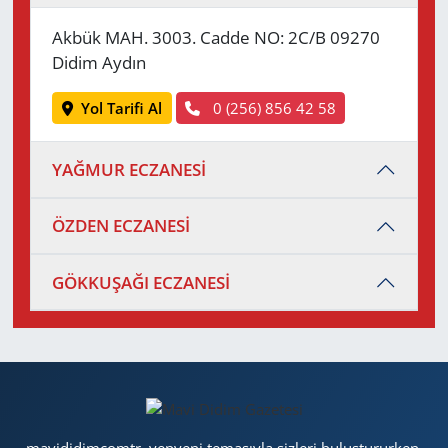
Akbük MAH. 3003. Cadde NO: 2C/B 09270
Didim Aydın
Yol Tarifi Al
0 (256) 856 42 58
YAĞMUR ECZANESİ
ÖZDEN ECZANESİ
GÖKKUŞAĞI ECZANESİ