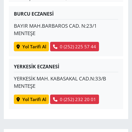
Yerel
BURCU ECZANESİ
BAYIR MAH.BARBAROS CAD. N:23/1
MENTEŞE
Yol Tarifi Al
0 (252) 225 57 44
YERKESİK ECZANESİ
YERKESİK MAH. KABASAKAL CAD.N:33/B
MENTEŞE
Yol Tarifi Al
0 (252) 232 20 01