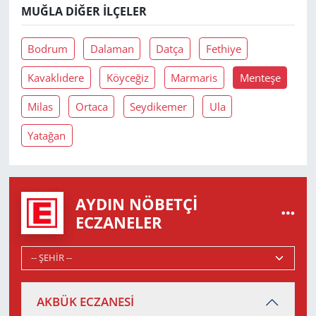
MUĞLA DIĞER İLÇELER
Bodrum
Dalaman
Datça
Fethiye
Kavaklıdere
Köyceğiz
Marmaris
Menteşe
Milas
Ortaca
Seydikemer
Ula
Yatağan
AYDIN NÖBETÇI
ECZANELER
AKBÜK ECZANESİ