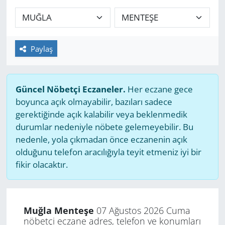
GÜNDEM
HABERDE İNSAN
Paylaş
KÜLTÜR SANAT
Güncel Nöbetçi Eczaneler.
Her eczane gece
MAGAZİN
boyunca açık olmayabilir, bazıları sadece
gerektiğinde açık kalabilir veya beklenmedik
POLİTİKA
durumlar nedeniyle nöbete gelemeyebilir. Bu
nedenle, yola çıkmadan önce eczanenin açık
RESMİ İLANLAR
olduğunu telefon aracılığıyla teyit etmeniz iyi bir
fikir olacaktır.
SAĞLIK
SİYASET
Muğla Menteşe
07 Ağustos 2026 Cuma
nöbetçi eczane adres, telefon ve konumları
SPOR