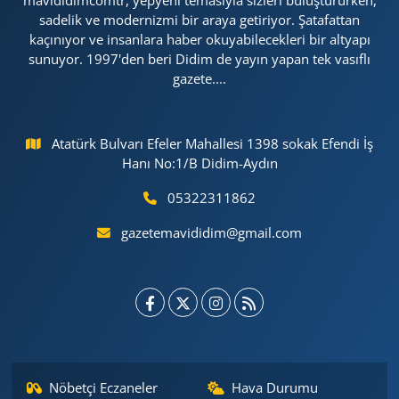
mavididimcomtr, yepyeni temasıyla sizleri buluştururken,
sadelik ve modernizmi bir araya getiriyor. Şatafattan
kaçınıyor ve insanlara haber okuyabilecekleri bir altyapı
sunuyor. 1997'den beri Didim de yayın yapan tek vasıflı
gazete....
Atatürk Bulvarı Efeler Mahallesi 1398 sokak Efendi İş
Hanı No:1/B Didim-Aydın
05322311862
gazetemavididim@gmail.com
Nöbetçi Eczaneler
Hava Durumu