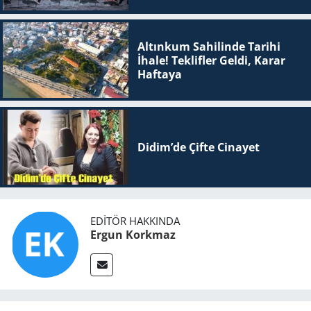
Altınkum Sahilinde Tarihi
İhale! Teklifler Geldi, Karar
Haftaya
Didim’de Çifte Ci­na­yet
EDITÖR HAKKINDA
Ergun Korkmaz