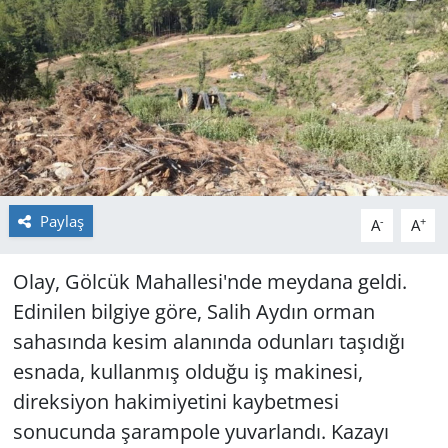
GÜNDEM
HABERDE İNSAN
KÜLTÜR SANAT
MAGAZİN
Paylaş
-
+
A
A
POLİTİKA
Olay, Gölcük Mahallesi'nde meydana geldi.
RESMİ İLANLAR
Edinilen bilgiye göre, Salih Aydın orman
sahasında kesim alanında odunları taşıdığı
SAĞLIK
esnada, kullanmış olduğu iş makinesi,
SİYASET
direksiyon hakimiyetini kaybetmesi
sonucunda şarampole yuvarlandı. Kazayı
SPOR