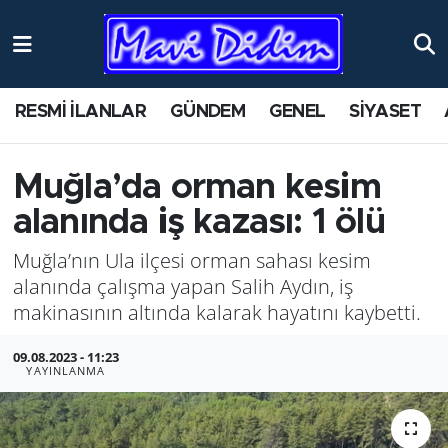
ANTİK YERLER
Nöbetçi Eczaneler
RESMİ İLANLAR
GÜNDEM
GENEL
SİYASET
ASAYİŞ
Hava Durumu
AYDIN
Namaz Vakitleri
Muğla’da orman kesim
alanında iş kazası: 1 ölü
BİLİM VE TEKNOLOJİ
Trafik Durumu
Muğla’nın Ula ilçesi orman sahası kesim
ÇEVRE
Süper Lig Puan Durumu ve Fikstür
alanında çalışma yapan Salih Aydın, iş
makinasının altında kalarak hayatını kaybetti.
EĞİTİM
Tüm Manşetler
09.08.2023 - 11:23
YAYINLANMA
EKONOMİ
Son Dakika Haberleri
GENEL
Haber Arşivi