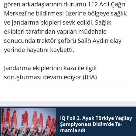
gören arkadaşlarının durumu 112 Acil Çağrı
Merkezi'ne bildirmesi üzerine bölgeye sağlık
Yerel
ve jandarma ekipleri sevk edildi. Sağlık
ekipleri tarafından yapılan müdahale
sonucunda traktör şoförü Salih Aydın olay
yerinde hayatını kaybetti.
Jandarma ekiplerinin kaza ile ilgili
soruşturması devam ediyor.(İHA)
IQ Foil 2. Ayak Tür­ki­ye Ye­şi­lay
Şam­pi­yo­na­sı Didim’de Ta­
mam­lan­dı