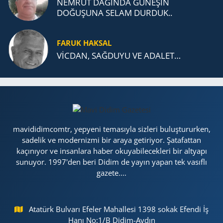
NEMRUT DAĞINDA GÜNEŞİN
DOĞUŞUNA SELAM DURDUK..
FARUK HAKSAL
VİCDAN, SAĞ­DU­YU VE ADA­LET…
mavididimcomtr, yepyeni temasıyla sizleri buluştururken,
sadelik ve modernizmi bir araya getiriyor. Şatafattan
kaçınıyor ve insanlara haber okuyabilecekleri bir altyapı
sunuyor. 1997'den beri Didim de yayın yapan tek vasıflı
gazete....
Atatürk Bulvarı Efeler Mahallesi 1398 sokak Efendi İş
Hanı No:1/B Didim-Aydın