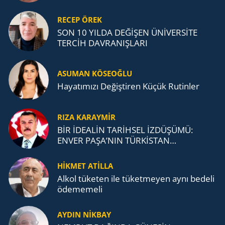
RECEP ÖREK
SON 10 YILDA DEĞİŞEN ÜNİVERSİTE
TERCİH DAVRANIŞLARI
ASUMAN KÖSEOĞLU
Ha­ya­tı­mı­zı De­ğiş­ti­ren Küçük Ru­tin­ler
RIZA KARAYMIR
BİR İDEALİN TARİHSEL İZDÜŞÜMÜ:
ENVER PAŞA’NIN TÜRKİSTAN
MÜCADELESİ VE TÜRK DEVLETLERİ
TEŞKİLATI’NA UZANAN MİRASI
HİKMET ATİLLA
Alkol tü­ke­ten ile tü­ket­me­yen aynı be­de­li
öde­me­me­li
AYDIN NİKBAY