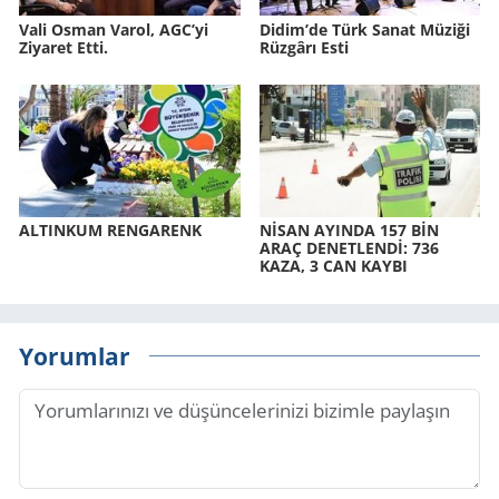
Vali Osman Varol, AGC’yi
Didim’de Türk Sanat Mü­zi­ği
Ziyaret Etti.
Rüz­gâ­rı Esti
AL­TIN­KUM REN­GA­RENK
NİSAN AYIN­DA 157 BİN
ARAÇ DE­NET­LENDİ: 736
KAZA, 3 CAN KAYBI
Yorumlar