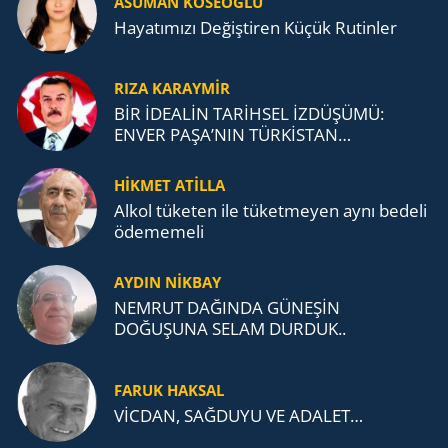
ASUMAN KÖSEOĞLU
Ha­ya­tı­mı­zı De­ğiş­ti­ren Küçük Ru­tin­ler
RIZA KARAYMIR
BİR İDEALİN TARİHSEL İZDÜŞÜMÜ:
ENVER PAŞA’NIN TÜRKİSTAN
MÜCADELESİ VE TÜRK DEVLETLERİ
TEŞKİLATI’NA UZANAN MİRASI
HİKMET ATİLLA
Alkol tü­ke­ten ile tü­ket­me­yen aynı be­de­li
öde­me­me­li
AYDIN NİKBAY
NEMRUT DAĞINDA GÜNEŞİN
DOĞUŞUNA SELAM DURDUK..
FARUK HAKSAL
VİCDAN, SAĞ­DU­YU VE ADA­LET…