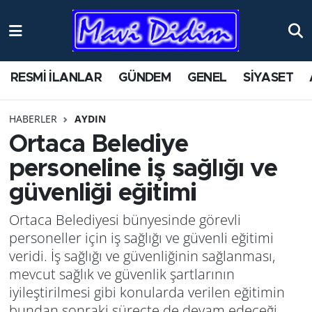
ANTİK YERLER
Nöbetçi Eczaneler
RESMİ İLANLAR
GÜNDEM
GENEL
SİYASET
ASAYİŞ
Hava Durumu
HABERLER
AYDIN
AYDIN
Namaz Vakitleri
Ortaca Belediye
BİLİM VE TEKNOLOJİ
Trafik Durumu
personeline iş sağlığı ve
güvenliği eğitimi
ÇEVRE
Süper Lig Puan Durumu ve Fikstür
Ortaca Belediyesi bünyesinde görevli
EĞİTİM
Tüm Manşetler
personeller için iş sağlığı ve güvenli eğitimi
veridi. İş sağlığı ve güvenliğinin sağlanması,
EKONOMİ
Son Dakika Haberleri
mevcut sağlık ve güvenlik şartlarının
iyileştirilmesi gibi konularda verilen eğitimin
GENEL
Haber Arşivi
bundan sonraki süreçte de devam edeceği