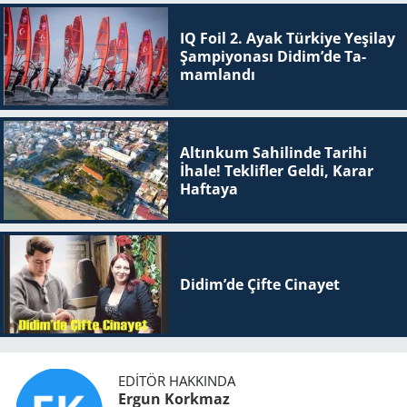
IQ Foil 2. Ayak Tür­ki­ye Ye­şi­lay
Şam­pi­yo­na­sı Didim’de Ta­
mam­lan­dı
Altınkum Sahilinde Tarihi
İhale! Teklifler Geldi, Karar
Haftaya
Didim’de Çifte Ci­na­yet
EDITÖR HAKKINDA
Ergun Korkmaz