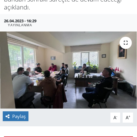
açıklandı.
GÜNDEM
26.04.2023 - 16:29
HABERDE İNSAN
YAYINLANMA
KÜLTÜR SANAT
MAGAZİN
POLİTİKA
RESMİ İLANLAR
SAĞLIK
Paylaş
-
+
A
A
SİYASET
SPOR