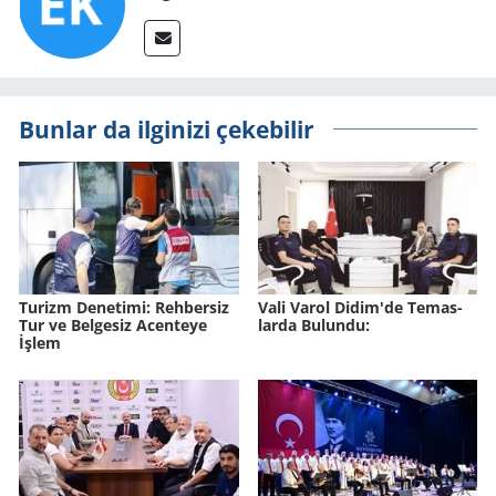
Bunlar da ilginizi çekebilir
Tu­rizm De­ne­ti­mi: Reh­ber­siz
Vali Varol Didim'de Te­mas­
Tur ve Bel­ge­siz Acen­te­ye
lar­da Bu­lun­du:
İşlem