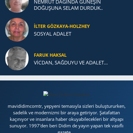
NEMRUT DAĞINDA GÜNEŞİN
DOĞUŞUNA SELAM DURDUK..
İLTER GÖZKAYA-HOLZHEY
SOSYAL ADALET
FARUK HAKSAL
VİCDAN, SAĞ­DU­YU VE ADA­LET…
mavididimcomtr, yepyeni temasıyla sizleri buluştururken,
sadelik ve modernizmi bir araya getiriyor. Şatafattan
kaçınıyor ve insanlara haber okuyabilecekleri bir altyapı
sunuyor. 1997'den beri Didim de yayın yapan tek vasıflı
gazete....