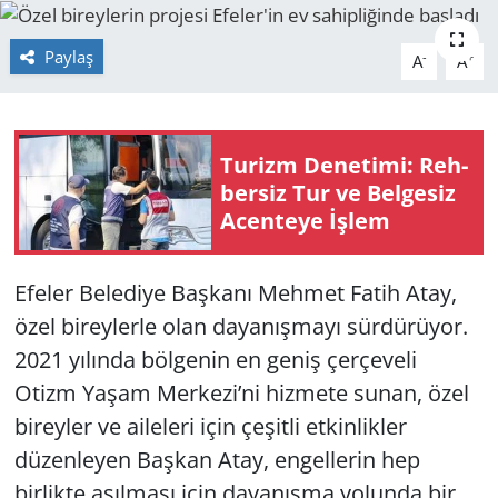
GÜNDEM
Paylaş
-
+
A
A
HABERDE İNSAN
KÜLTÜR SANAT
Tu­rizm De­ne­ti­mi: Reh­
ber­siz Tur ve Bel­ge­siz
MAGAZİN
Acen­te­ye İşlem
POLİTİKA
Efeler Belediye Başkanı Mehmet Fatih Atay,
RESMİ İLANLAR
özel bireylerle olan dayanışmayı sürdürüyor.
2021 yılında bölgenin en geniş çerçeveli
SAĞLIK
Otizm Yaşam Merkezi’ni hizmete sunan, özel
bireyler ve aileleri için çeşitli etkinlikler
SİYASET
düzenleyen Başkan Atay, engellerin hep
birlikte aşılması için dayanışma yolunda bir
SPOR