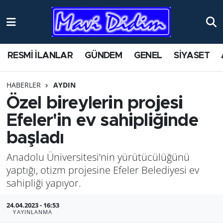
ANTİK YERLER
Nöbetçi Eczaneler
RESMİ İLANLAR
GÜNDEM
GENEL
SİYASET
ASAYİŞ
Hava Durumu
HABERLER
AYDIN
AYDIN
Namaz Vakitleri
Özel bireylerin projesi
BİLİM VE TEKNOLOJİ
Trafik Durumu
Efeler'in ev sahipliğinde
başladı
ÇEVRE
Süper Lig Puan Durumu ve Fikstür
Anadolu Üniversitesi’nin yürütücülüğünü
EĞİTİM
Tüm Manşetler
yaptığı, otizm projesine Efeler Belediyesi ev
sahipliği yapıyor.
EKONOMİ
Son Dakika Haberleri
24.04.2023 - 16:53
YAYINLANMA
GENEL
Haber Arşivi