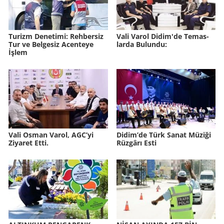
Tu­rizm De­ne­ti­mi: Reh­ber­siz
Vali Varol Didim'de Te­mas­
Tur ve Bel­ge­siz Acen­te­ye
lar­da Bu­lun­du:
İşlem
Vali Osman Varol, AGC’yi
Didim’de Türk Sanat Mü­zi­ği
Ziyaret Etti.
Rüz­gâ­rı Esti