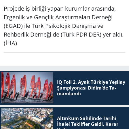
Projede iş birliği yapan kurumlar arasında,
Ergenlik ve Gençlik Araştırmaları Derneği
(EGAD) ile Türk Psikolojik Danışma ve
Rehberlik Derneği de (Türk PDR DER) yer aldı.
(İHA)
IQ Foil 2. Ayak Tür­ki­ye Ye­şi­lay
Şam­pi­yo­na­sı Didim’de Ta­
mam­lan­dı
Altınkum Sahilinde Tarihi
İhale! Teklifler Geldi, Karar