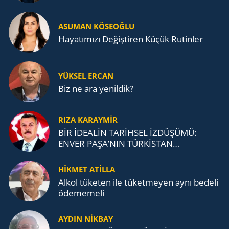
ASUMAN KÖSEOĞLU
Ha­ya­tı­mı­zı De­ğiş­ti­ren Küçük Ru­tin­ler
YÜKSEL ERCAN
Biz ne ara yenildik?
RIZA KARAYMIR
BİR İDEALİN TARİHSEL İZDÜŞÜMÜ:
ENVER PAŞA’NIN TÜRKİSTAN
MÜCADELESİ VE TÜRK DEVLETLERİ
TEŞKİLATI’NA UZANAN MİRASI
HİKMET ATİLLA
Alkol tü­ke­ten ile tü­ket­me­yen aynı be­de­li
öde­me­me­li
AYDIN NİKBAY