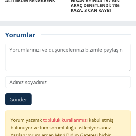
AL­TIN­KUM REN­GA­RENK
NİSAN AYIN­DA 157 BİN
ARAÇ DE­NET­LENDİ: 736
KAZA, 3 CAN KAYBI
Yorumlar
Gönder
Yorum yazarak
topluluk kurallarımızı
kabul etmiş
bulunuyor ve tüm sorumluluğu üstleniyorsunuz.
Yazılan yorumlardan Mavi Didim Gazetesi hiçbir