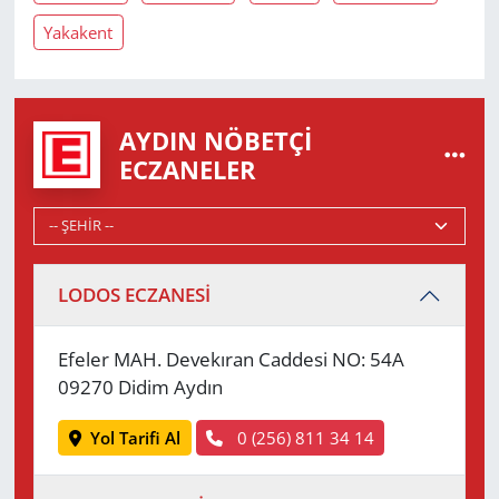
Yakakent
AYDIN NÖBETÇI
ECZANELER
LODOS ECZANESİ
Efeler MAH. Devekıran Caddesi NO: 54A
09270 Didim Aydın
Yol Tarifi Al
0 (256) 811 34 14