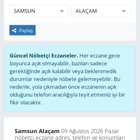
GÜNDEM
HABERDE İNSAN
Paylaş
KÜLTÜR SANAT
Güncel Nöbetçi Eczaneler.
Her eczane gece
MAGAZİN
boyunca açık olmayabilir, bazıları sadece
gerektiğinde açık kalabilir veya beklenmedik
POLİTİKA
durumlar nedeniyle nöbete gelemeyebilir. Bu
nedenle, yola çıkmadan önce eczanenin açık
RESMİ İLANLAR
olduğunu telefon aracılığıyla teyit etmeniz iyi bir
fikir olacaktır.
SAĞLIK
SİYASET
Samsun Alaçam
09 Ağustos 2026 Pazar
nöbetçi eczane adres, telefon ve konumları
SPOR