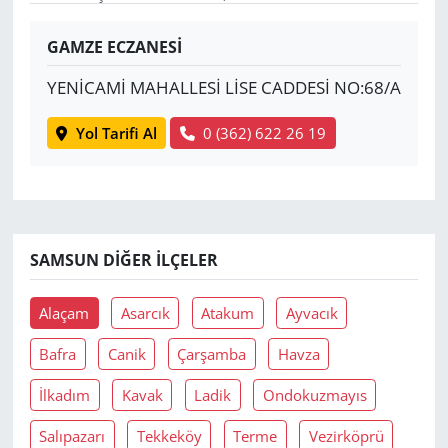
Yerel
GAMZE ECZANESİ
YENİCAMİ MAHALLESİ LİSE CADDESİ NO:68/A
Yol Tarifi Al
0 (362) 622 26 19
SAMSUN DIĞER İLÇELER
Alaçam
Asarcık
Atakum
Ayvacık
Bafra
Canik
Çarşamba
Havza
İlkadım
Kavak
Ladik
Ondokuzmayıs
Salıpazarı
Tekkeköy
Terme
Vezirköprü