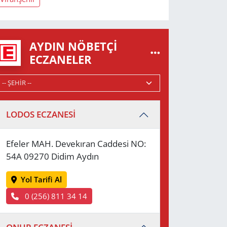
AYDIN NÖBETÇI
ECZANELER
LODOS ECZANESİ
Efeler MAH. Devekıran Caddesi NO:
54A 09270 Didim Aydın
Yol Tarifi Al
0 (256) 811 34 14