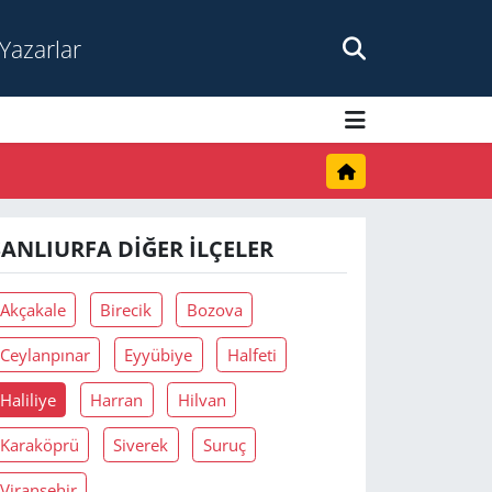
Yazarlar
ŞANLIURFA DIĞER İLÇELER
Akçakale
Birecik
Bozova
Ceylanpınar
Eyyübiye
Halfeti
Haliliye
Harran
Hilvan
Karaköprü
Siverek
Suruç
Viranşehir