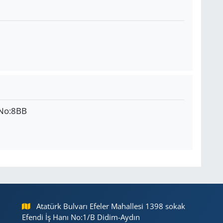
 No:8BB
Atatürk Bulvarı Efeler Mahallesi 1398 sokak
Efendi İş Hanı No:1/B Didim-Aydın