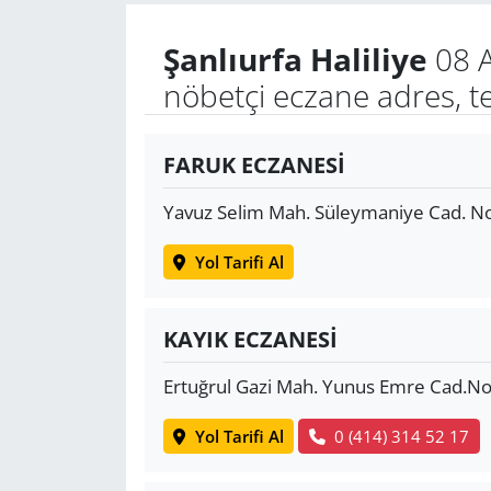
Şanlıurfa Haliliye
08 A
Yerel
nöbetçi eczane adres, t
FARUK ECZANESİ
Yavuz Selim Mah. Süleymaniye Cad. N
Yol Tarifi Al
KAYIK ECZANESİ
Ertuğrul Gazi Mah. Yunus Emre Cad.N
Yol Tarifi Al
0 (414) 314 52 17