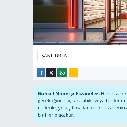
GÜNDEM
HABERDE İNSAN
KÜLTÜR SANAT
MAGAZİN
POLİTİKA
RESMİ İLANLAR
Güncel Nöbetçi Eczaneler.
Her eczane g
SAĞLIK
gerektiğinde açık kalabilir veya beklen
nedenle, yola çıkmadan önce eczanenin açı
SİYASET
bir fikir olacaktır.
SPOR