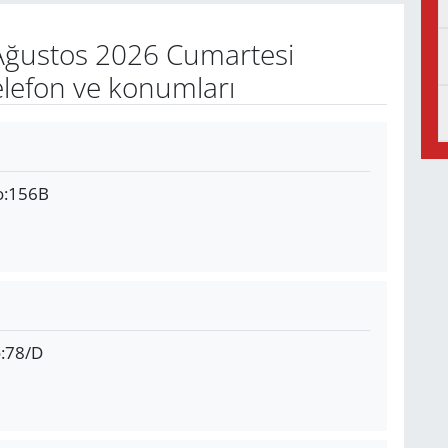
ğustos 2026 Cumartesi
elefon ve konumları
o:156B
o:78/D