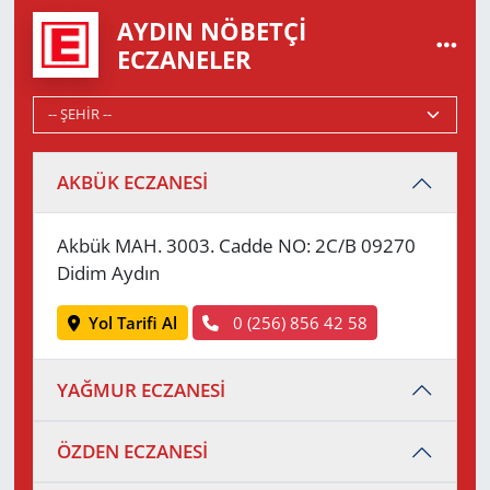
AYDIN NÖBETÇI
ECZANELER
AKBÜK ECZANESİ
Akbük MAH. 3003. Cadde NO: 2C/B 09270
Didim Aydın
Yol Tarifi Al
0 (256) 856 42 58
YAĞMUR ECZANESİ
ÖZDEN ECZANESİ