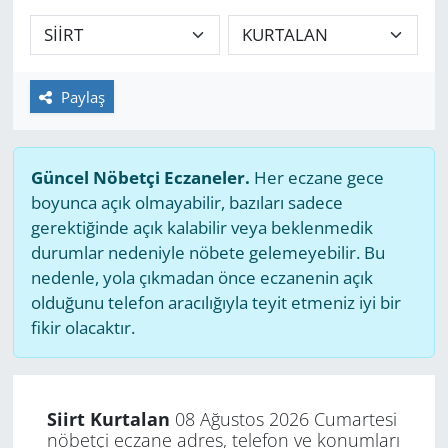
GÜNDEM
HABERDE İNSAN
Paylaş
KÜLTÜR SANAT
Güncel Nöbetçi Eczaneler.
Her eczane gece
MAGAZİN
boyunca açık olmayabilir, bazıları sadece
gerektiğinde açık kalabilir veya beklenmedik
POLİTİKA
durumlar nedeniyle nöbete gelemeyebilir. Bu
nedenle, yola çıkmadan önce eczanenin açık
RESMİ İLANLAR
olduğunu telefon aracılığıyla teyit etmeniz iyi bir
fikir olacaktır.
SAĞLIK
SİYASET
Siirt Kurtalan
08 Ağustos 2026 Cumartesi
nöbetçi eczane adres, telefon ve konumları
SPOR