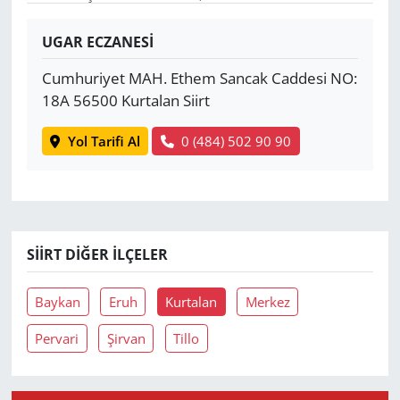
Yerel
UGAR ECZANESİ
Cumhuriyet MAH. Ethem Sancak Caddesi NO:
18A 56500 Kurtalan Siirt
Yol Tarifi Al
0 (484) 502 90 90
SIIRT DIĞER İLÇELER
Baykan
Eruh
Kurtalan
Merkez
Pervari
Şirvan
Tillo