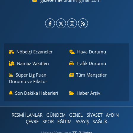
gazetemavididim@gmail.com
Nöbetçi Eczaneler
Hava Durumu
Namaz Vakitleri
Trafik Durumu
Süper Lig Puan
Tüm Manşetler
Durumu ve Fikstür
Son Dakika Haberleri
Haber Arşivi
RESMİ İLANLAR
GÜNDEM
GENEL
SİYASET
AYDIN
ÇEVRE
SPOR
EĞİTİM
ASAYİŞ
SAĞLIK