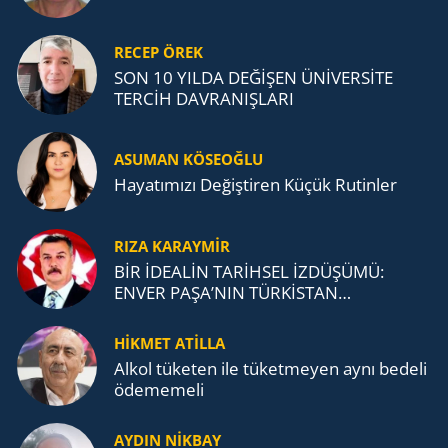
RECEP ÖREK
SON 10 YILDA DEĞİŞEN ÜNİVERSİTE
TERCİH DAVRANIŞLARI
ASUMAN KÖSEOĞLU
Ha­ya­tı­mı­zı De­ğiş­ti­ren Küçük Ru­tin­ler
RIZA KARAYMIR
BİR İDEALİN TARİHSEL İZDÜŞÜMÜ:
ENVER PAŞA’NIN TÜRKİSTAN
MÜCADELESİ VE TÜRK DEVLETLERİ
TEŞKİLATI’NA UZANAN MİRASI
HİKMET ATİLLA
Alkol tü­ke­ten ile tü­ket­me­yen aynı be­de­li
öde­me­me­li
AYDIN NİKBAY