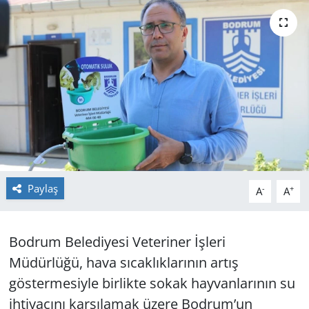
GÜNDEM
HABERDE İNSAN
KÜLTÜR SANAT
MAGAZİN
POLİTİKA
Paylaş
-
+
A
A
RESMİ İLANLAR
SAĞLIK
Bodrum Belediyesi Veteriner İşleri
Müdürlüğü, hava sıcaklıklarının artış
SİYASET
göstermesiyle birlikte sokak hayvanlarının su
ihtiyacını karşılamak üzere Bodrum’un
SPOR