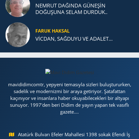
NEMRUT DAĞINDA GÜNEŞİN
DOĞUŞUNA SELAM DURDUK..
FARUK HAKSAL
VİCDAN, SAĞ­DU­YU VE ADA­LET…
mavididimcomtr, yepyeni temasıyla sizleri buluştururken,
sadelik ve modernizmi bir araya getiriyor. Şatafattan
kaçınıyor ve insanlara haber okuyabilecekleri bir altyapı
sunuyor. 1997'den beri Didim de yayın yapan tek vasıflı
gazete....
Atatürk Bulvarı Efeler Mahallesi 1398 sokak Efendi İş