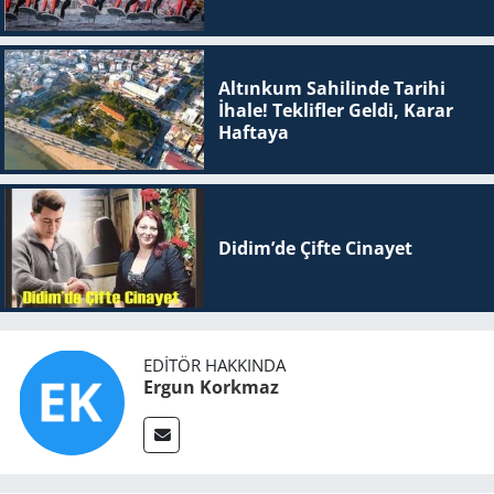
Altınkum Sahilinde Tarihi
İhale! Teklifler Geldi, Karar
Haftaya
Didim’de Çifte Ci­na­yet
EDITÖR HAKKINDA
Ergun Korkmaz