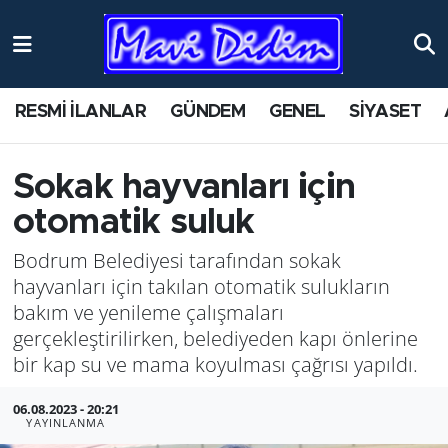
ANTİK YERLER
Nöbetçi Eczaneler
RESMİ İLANLAR
GÜNDEM
GENEL
SİYASET
ASAYİŞ
Hava Durumu
AYDIN
Namaz Vakitleri
Sokak hayvanları için
otomatik suluk
BİLİM VE TEKNOLOJİ
Trafik Durumu
Bodrum Belediyesi tarafından sokak
ÇEVRE
Süper Lig Puan Durumu ve Fikstür
hayvanları için takılan otomatik sulukların
bakım ve yenileme çalışmaları
EĞİTİM
Tüm Manşetler
gerçekleştirilirken, belediyeden kapı önlerine
bir kap su ve mama koyulması çağrısı yapıldı.
EKONOMİ
Son Dakika Haberleri
06.08.2023 - 20:21
YAYINLANMA
GENEL
Haber Arşivi