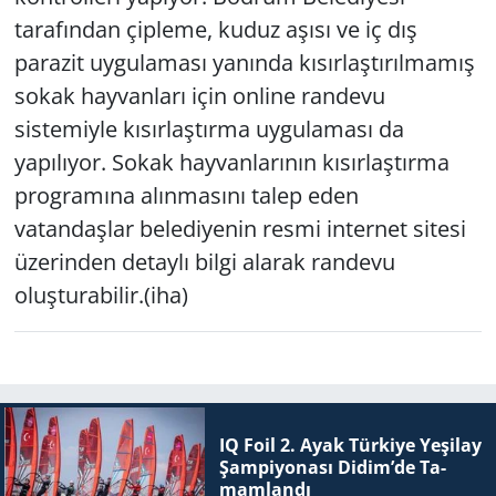
tarafından çipleme, kuduz aşısı ve iç dış
parazit uygulaması yanında kısırlaştırılmamış
sokak hayvanları için online randevu
sistemiyle kısırlaştırma uygulaması da
yapılıyor. Sokak hayvanlarının kısırlaştırma
programına alınmasını talep eden
vatandaşlar belediyenin resmi internet sitesi
üzerinden detaylı bilgi alarak randevu
oluşturabilir.(iha)
IQ Foil 2. Ayak Tür­ki­ye Ye­şi­lay
Şam­pi­yo­na­sı Didim’de Ta­
mam­lan­dı