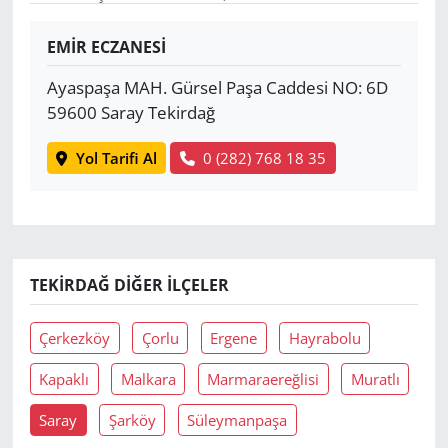
Yerel
EMİR ECZANESİ
Ayaspaşa MAH. Gürsel Paşa Caddesi NO: 6D
59600 Saray Tekirdağ
Yol Tarifi Al
0 (282) 768 18 35
TEKIRDAĞ DIĞER İLÇELER
Çerkezköy
Çorlu
Ergene
Hayrabolu
Kapaklı
Malkara
Marmaraereğlisi
Muratlı
Saray
Şarköy
Süleymanpaşa