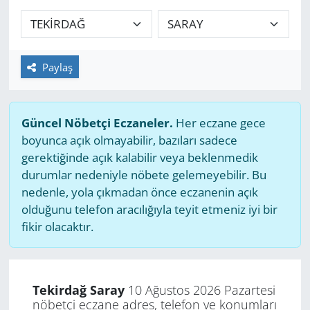
GÜNDEM
HABERDE İNSAN
Paylaş
KÜLTÜR SANAT
Güncel Nöbetçi Eczaneler.
Her eczane gece
MAGAZİN
boyunca açık olmayabilir, bazıları sadece
gerektiğinde açık kalabilir veya beklenmedik
POLİTİKA
durumlar nedeniyle nöbete gelemeyebilir. Bu
nedenle, yola çıkmadan önce eczanenin açık
RESMİ İLANLAR
olduğunu telefon aracılığıyla teyit etmeniz iyi bir
fikir olacaktır.
SAĞLIK
SİYASET
Tekirdağ Saray
10 Ağustos 2026 Pazartesi
nöbetçi eczane adres, telefon ve konumları
SPOR