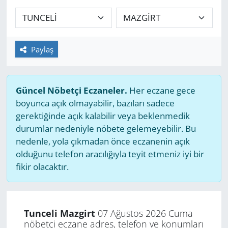
GÜNDEM
HABERDE İNSAN
Paylaş
KÜLTÜR SANAT
Güncel Nöbetçi Eczaneler.
Her eczane gece
MAGAZİN
boyunca açık olmayabilir, bazıları sadece
gerektiğinde açık kalabilir veya beklenmedik
POLİTİKA
durumlar nedeniyle nöbete gelemeyebilir. Bu
nedenle, yola çıkmadan önce eczanenin açık
RESMİ İLANLAR
olduğunu telefon aracılığıyla teyit etmeniz iyi bir
fikir olacaktır.
SAĞLIK
SİYASET
Tunceli Mazgirt
07 Ağustos 2026 Cuma
nöbetçi eczane adres, telefon ve konumları
SPOR