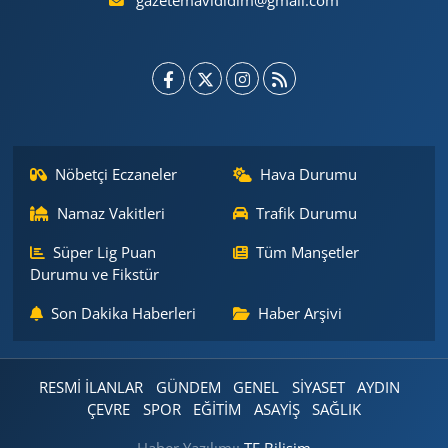
gazetemavididim@gmail.com
Nöbetçi Eczaneler
Hava Durumu
Namaz Vakitleri
Trafik Durumu
Süper Lig Puan
Tüm Manşetler
Durumu ve Fikstür
Son Dakika Haberleri
Haber Arşivi
RESMİ İLANLAR
GÜNDEM
GENEL
SİYASET
AYDIN
ÇEVRE
SPOR
EĞİTİM
ASAYİŞ
SAĞLIK