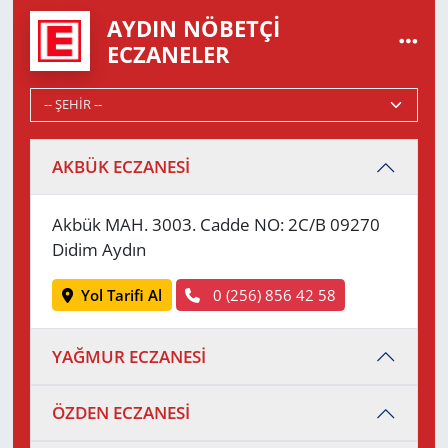
AYDIN NÖBETÇI
ECZANELER
AKBÜK ECZANESİ
Akbük MAH. 3003. Cadde NO: 2C/B 09270
Didim Aydın
Yol Tarifi Al
0 (256) 856 42 58
YAĞMUR ECZANESİ
ÖZDEN ECZANESİ