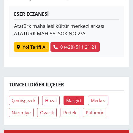
Yerel
ESER ECZANESİ
Atatürk mahallesi kültür merkezi arkası
ATATÜRK MAH.55..SOK.NO:2/A
Yol Tarifi Al
0 (428) 511 21 21
TUNCELI DIĞER İLÇELER
Çemişgezek
Hozat
Mazgirt
Merkez
Nazımiye
Ovacık
Pertek
Pülümür