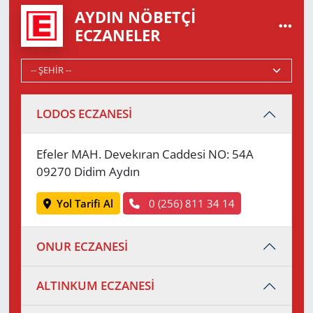
AYDIN NÖBETÇI
ECZANELER
LODOS ECZANESİ
Efeler MAH. Devekıran Caddesi NO: 54A
09270 Didim Aydın
Yol Tarifi Al
0 (256) 811 34 14
ONUR ECZANESİ
ALTINKUM ECZANESİ