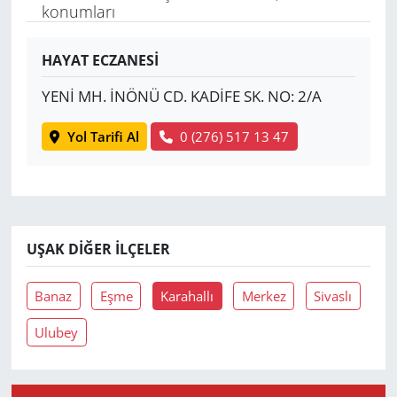
konumları
Yerel
HAYAT ECZANESİ
YENİ MH. İNÖNÜ CD. KADİFE SK. NO: 2/A
Yol Tarifi Al
0 (276) 517 13 47
UŞAK DIĞER İLÇELER
Banaz
Eşme
Karahallı
Merkez
Sivaslı
Ulubey