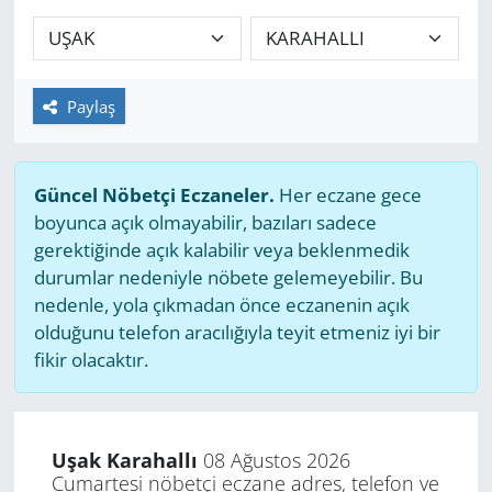
GÜNDEM
HABERDE İNSAN
Paylaş
KÜLTÜR SANAT
Güncel Nöbetçi Eczaneler.
Her eczane gece
MAGAZİN
boyunca açık olmayabilir, bazıları sadece
gerektiğinde açık kalabilir veya beklenmedik
POLİTİKA
durumlar nedeniyle nöbete gelemeyebilir. Bu
nedenle, yola çıkmadan önce eczanenin açık
RESMİ İLANLAR
olduğunu telefon aracılığıyla teyit etmeniz iyi bir
fikir olacaktır.
SAĞLIK
SİYASET
Uşak Karahallı
08 Ağustos 2026
Cumartesi nöbetçi eczane adres, telefon ve
SPOR