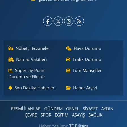
Nöbetçi Eczaneler
Hava Durumu
Namaz Vakitleri
Trafik Durumu
Süper Lig Puan
Tüm Manşetler
Durumu ve Fikstür
Son Dakika Haberleri
Haber Arşivi
RESMİ İLANLAR
GÜNDEM
GENEL
SİYASET
AYDIN
ÇEVRE
SPOR
EĞİTİM
ASAYİŞ
SAĞLIK
Haber Yazılımı:
TE Bilişim