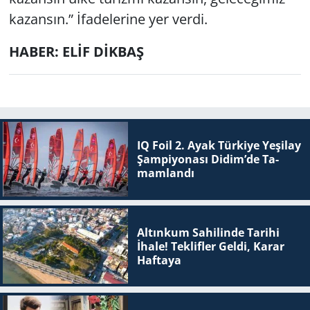
kazansın.” İfadelerine yer verdi.
HABER: ELİF DİKBAŞ
IQ Foil 2. Ayak Tür­ki­ye Ye­şi­lay
Şam­pi­yo­na­sı Didim’de Ta­
mam­lan­dı
Altınkum Sahilinde Tarihi
İhale! Teklifler Geldi, Karar
Haftaya