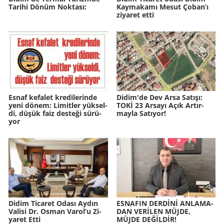
Ta­ri­hi Dönüm Nok­ta­sı:
Kaymakamı Mesut Çoban’ı
ziyaret etti
Esnaf ke­fa­let kre­di­le­rin­de
Didim'de Dev Arsa Sa­tı­şı:
yeni dönem: Li­mit­ler yük­sel­
TOKİ 23 Ar­sa­yı Açık Ar­tır­
di, düşük faiz des­te­ği sü­rü­
may­la Sa­tı­yor!
yor
Didim Ti­ca­ret Odası Aydın
ES­NA­FIN DERDİNİ AN­LA­MA­
Va­li­si Dr. Osman Varol’u Zi­
DAN VERİLEN MÜJDE,
ya­ret Etti
MÜJDE DEĞİLDİR!