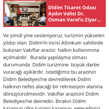
Didim Ti­ca­ret Odası
Aydın Va­li­si Dr.
Osman Varol’u Zi­ya­ret
Etti
Ve şimdi yine sesleniyoruz, turizmin yükselen
yıldızı olan Didim’in incisi Altınkum sahilinde
bulunan Vakıflar arazisi halkın kullanımına
açılmalıdır. Burada yapılaşma olması
durumunda Didim turizmine büyük darbe
vuracağı aşikârdır. İstediğimiz bu arazinin
Didim Belediyesi’ne devredilerek Didim
halkının nefes alacağı bir rekreasyon alanına
dönüştürülmesidir. Vakıflar arazisini Didim
Belediyesi’ne devredin. Bırakın Didim
kazansın ülke turizmi kazansın, geleceğimiz