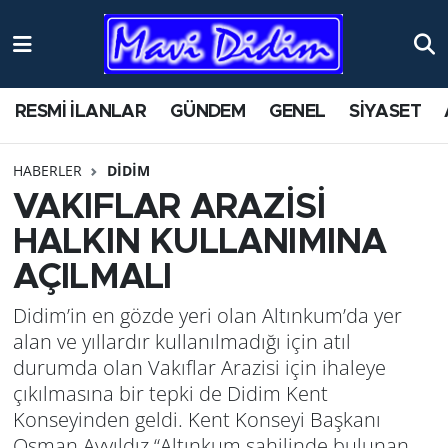
ANTİK YERLER
Nöbetçi Eczaneler
RESMİ İLANLAR
GÜNDEM
GENEL
SİYASET
ASAYİŞ
Hava Durumu
HABERLER
DİDİM
AYDIN
Namaz Vakitleri
VAKIFLAR ARAZİSİ
BİLİM VE TEKNOLOJİ
Trafik Durumu
HALKIN KULLANIMINA
AÇILMALI
ÇEVRE
Süper Lig Puan Durumu ve Fikstür
Didim’in en gözde yeri olan Altınkum’da yer
EĞİTİM
Tüm Manşetler
alan ve yıllardır kullanılmadığı için atıl
durumda olan Vakıflar Arazisi için ihaleye
EKONOMİ
Son Dakika Haberleri
çıkılmasına bir tepki de Didim Kent
Konseyinden geldi. Kent Konseyi Başkanı
GENEL
Haber Arşivi
Osman Ayyıldız “Altınkum sahilinde bulunan