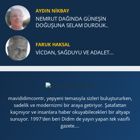
AYDIN NİKBAY
NEMRUT DAĞINDA GÜNEŞİN
DOĞUŞUNA SELAM DURDUK..
FARUK HAKSAL
VİCDAN, SAĞ­DU­YU VE ADA­LET…
mavididimcomtr, yepyeni temasıyla sizleri buluştururken,
sadelik ve modernizmi bir araya getiriyor. Şatafattan
kaçınıyor ve insanlara haber okuyabilecekleri bir altyapı
sunuyor. 1997'den beri Didim de yayın yapan tek vasıflı
gazete....