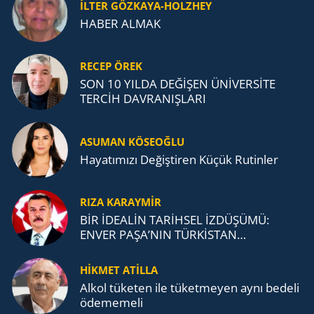
İLTER GÖZKAYA-HOLZHEY
HABER ALMAK
RECEP ÖREK
SON 10 YILDA DEĞİŞEN ÜNİVERSİTE
TERCİH DAVRANIŞLARI
ASUMAN KÖSEOĞLU
Ha­ya­tı­mı­zı De­ğiş­ti­ren Küçük Ru­tin­ler
RIZA KARAYMIR
BİR İDEALİN TARİHSEL İZDÜŞÜMÜ:
ENVER PAŞA’NIN TÜRKİSTAN
MÜCADELESİ VE TÜRK DEVLETLERİ
TEŞKİLATI’NA UZANAN MİRASI
HİKMET ATİLLA
Alkol tü­ke­ten ile tü­ket­me­yen aynı be­de­li
öde­me­me­li