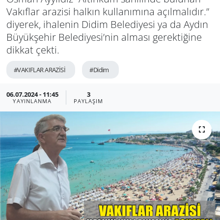
Vakıflar arazisi halkın kullanımına açılmalıdır.”
GÜNDEM
diyerek, ihalenin Didim Belediyesi ya da Aydın
Büyükşehir Belediyesi’nin alması gerektiğine
HABERDE İNSAN
dikkat çekti.
KÜLTÜR SANAT
#VAKIFLAR ARAZİSİ
#Didim
MAGAZİN
06.07.2024 - 11:45
3
YAYINLANMA
PAYLAŞIM
POLİTİKA
RESMİ İLANLAR
SAĞLIK
SİYASET
SPOR