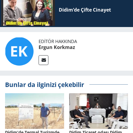
Didim’de Çifte Ci­na­yet
EDITÖR HAKKINDA
Ergun Korkmaz
Bunlar da ilginizi çekebilir
Didim'de Ter­mal Tu­rizm­de
Didim Ticaret odası Didim