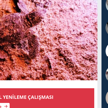
L YENİLEME ÇALIŞMASI
le