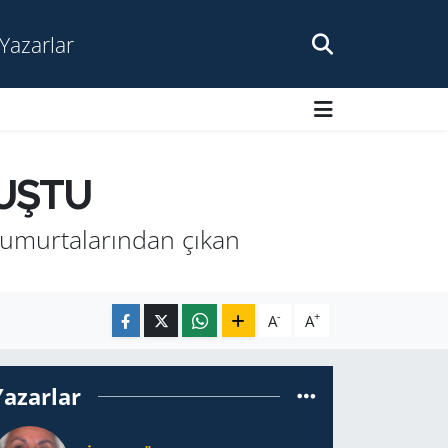
Yazarlar
UŞTU
 yumurtalarından çıkan
-
+
A
A
Yazarlar