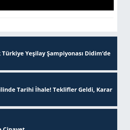
 Tür­ki­ye Ye­şi­lay Şam­pi­yo­na­sı Didim’de
inde Tarihi İhale! Teklifler Geldi, Karar
 Ci­na­yet