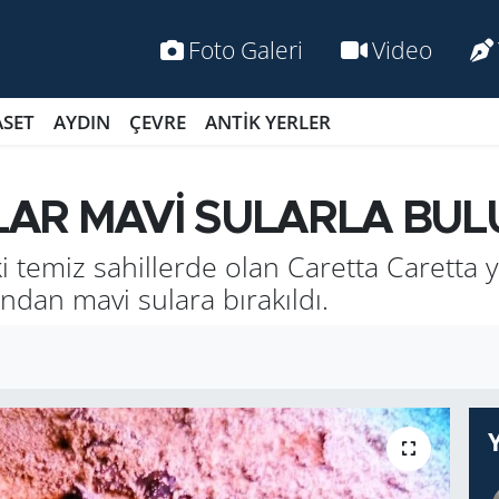
Foto Galeri
Video
ASET
AYDIN
ÇEVRE
ANTİK YERLER
AR MAVİ SULARLA BUL
ki temiz sahillerde olan Caretta Caretta
ından mavi sulara bırakıldı.