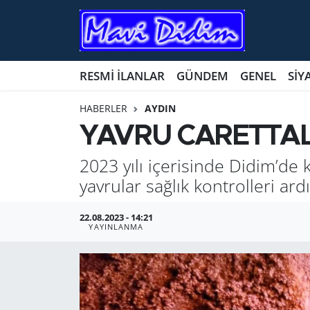
ANTİK YERLER
Nöbetçi Eczaneler
RESMİ İLANLAR
GÜNDEM
GENEL
SİY
ASAYİŞ
Hava Durumu
HABERLER
AYDIN
AYDIN
Namaz Vakitleri
YAVRU CARETTAL
BİLİM VE TEKNOLOJİ
Trafik Durumu
2023 yılı içerisinde Didim’de 
yavrular sağlık kontrolleri ard
ÇEVRE
Süper Lig Puan Durumu ve Fikstür
22.08.2023 - 14:21
EĞİTİM
Tüm Manşetler
YAYINLANMA
EKONOMİ
Son Dakika Haberleri
GENEL
Haber Arşivi