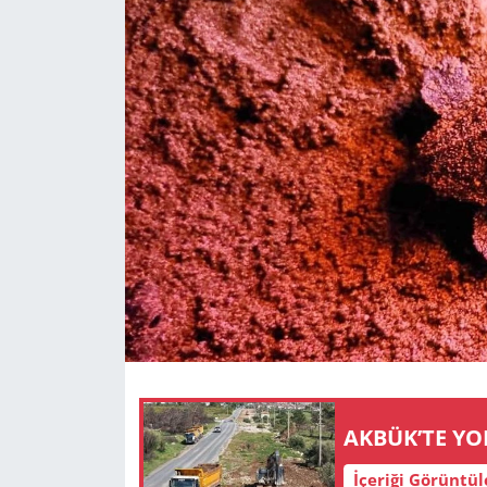
GÜNDEM
HABERDE İNSAN
KÜLTÜR SANAT
MAGAZİN
POLİTİKA
RESMİ İLANLAR
SAĞLIK
SİYASET
AKBÜK’TE YO
İçeriği Görüntü
SPOR