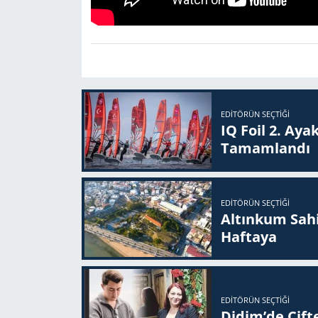
EDITÖRÜN SEÇTIĞI
IQ Foil 2. Ayak
Ta­mam­lan­dı
EDITÖRÜN SEÇTIĞI
Altınkum Sahil
Haftaya
EDITÖRÜN SEÇTIĞI
Didim’de Çifte