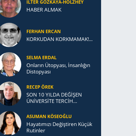
İLTER GÖZKAYA-HOLZHEY
HABER ALMAK
FERHAN ERCAN
KORKUDAN KORKMAMAK!...
SELMA ERDAL
Onların Ütopyası, İnsanlığın
Distopyası
RECEP ÖREK
SON 10 YILDA DEĞİŞEN
ÜNİVERSİTE TERCİH
DAVRANIŞLARI
ASUMAN KÖSEOĞLU
Ha­ya­tı­mı­zı De­ğiş­ti­ren Küçük
Ru­tin­ler