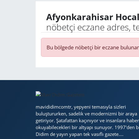
Afyonkarahisar Hoca
Yerel
nöbetçi eczane adres, t
Bu bölgede nöbetçi bir eczane buluna
mavididimcomtr, yepyeni temasıyla sizleri
buluştururken, sadelik ve modernizmi bir araya
getiriyor. Şatafattan kaçınıyor ve insanlara haber
okuyabilecekleri bir altyapı sunuyor. 1997'den b
Didim de yayın yapan tek vasıflı gazete....