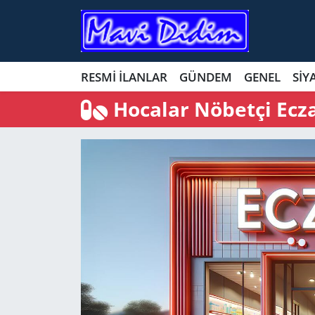
ANTİK YERLER
Nöbetçi Eczaneler
RESMİ İLANLAR
GÜNDEM
GENEL
SİY
ASAYİŞ
Hava Durumu
Hocalar Nöbetçi Ecz
AYDIN
Namaz Vakitleri
BİLİM VE TEKNOLOJİ
Trafik Durumu
ÇEVRE
Süper Lig Puan Durumu ve Fikstür
EĞİTİM
Tüm Manşetler
EKONOMİ
Son Dakika Haberleri
GENEL
Haber Arşivi