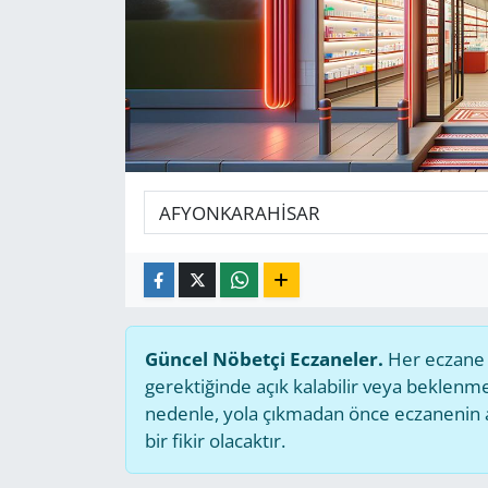
GÜNDEM
HABERDE İNSAN
KÜLTÜR SANAT
MAGAZİN
POLİTİKA
RESMİ İLANLAR
Güncel Nöbetçi Eczaneler.
Her eczane g
SAĞLIK
gerektiğinde açık kalabilir veya beklen
nedenle, yola çıkmadan önce eczanenin açı
SİYASET
bir fikir olacaktır.
SPOR