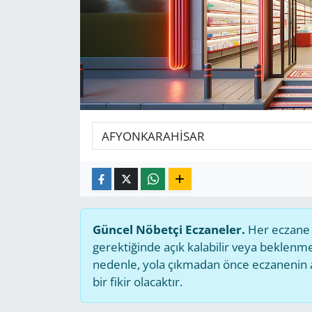
GÜNDEM
HABERDE İNSAN
KÜLTÜR SANAT
MAGAZİN
POLİTİKA
RESMİ İLANLAR
Güncel Nöbetçi Eczaneler.
Her eczane g
SAĞLIK
gerektiğinde açık kalabilir veya beklen
nedenle, yola çıkmadan önce eczanenin açı
SİYASET
bir fikir olacaktır.
SPOR