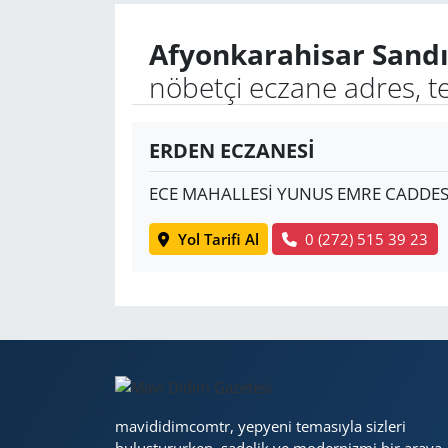
Afyonkarahisar Sandı
Yerel
nöbetçi eczane adres, t
ERDEN ECZANESİ
ECE MAHALLESİ YUNUS EMRE CADDES
Yol Tarifi Al
0 (272) 515 39 23
mavididimcomtr, yepyeni temasıyla sizleri