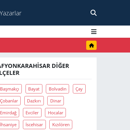
Yazarlar
AFYONKARAHISAR DIĞER
İLÇELER
Başmakçı
Bayat
Bolvadin
Çay
Çobanlar
Dazkırı
Dinar
Emirdağ
Evciler
Hocalar
İhsaniye
İscehisar
Kızılören