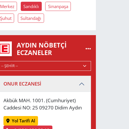
Merkez
Sandıklı
Sinanpaşa
Şuhut
Sultandağı
AYDIN NÖBETÇI
ECZANELER
ONUR ECZANESİ
Akbük MAH. 1001. (Cumhuriyet)
Caddesi NO: 25 09270 Didim Aydın
Yol Tarifi Al