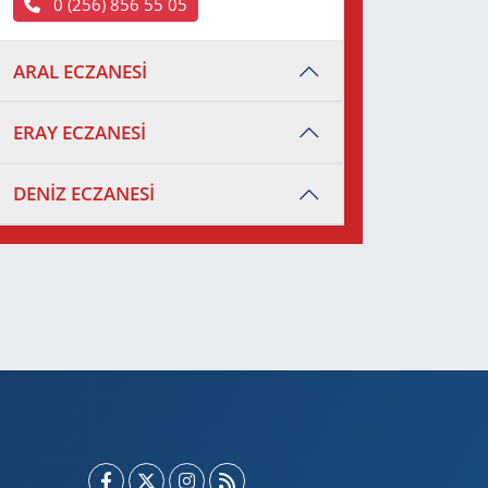
0 (256) 856 55 05
ARAL ECZANESİ
ERAY ECZANESİ
DENİZ ECZANESİ