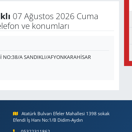
klı
07 Ağustos 2026 Cuma
elefon ve konumları
İ NO:38/A SANDIKLI/AFYONKARAHİSAR
Atatürk Bulvarı Efeler Mahallesi 1398 sokak
Efendi İş Hanı No:1/B Didim-Aydın
05322311862