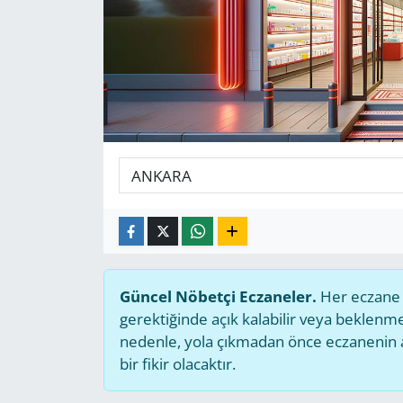
GÜNDEM
HABERDE İNSAN
KÜLTÜR SANAT
MAGAZİN
POLİTİKA
RESMİ İLANLAR
Güncel Nöbetçi Eczaneler.
Her eczane g
SAĞLIK
gerektiğinde açık kalabilir veya beklen
nedenle, yola çıkmadan önce eczanenin açı
SİYASET
bir fikir olacaktır.
SPOR