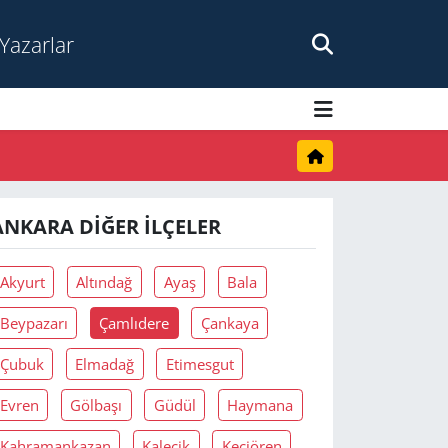
Yazarlar
ANKARA DIĞER İLÇELER
Akyurt
Altındağ
Ayaş
Bala
Beypazarı
Çamlıdere
Çankaya
Çubuk
Elmadağ
Etimesgut
Evren
Gölbaşı
Güdül
Haymana
Kahramankazan
Kalecik
Keçiören