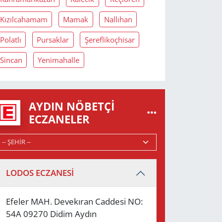
Kızılcahamam
Mamak
Nallıhan
Polatlı
Pursaklar
Şereflikoçhisar
Sincan
Yenimahalle
AYDIN NÖBETÇI
ECZANELER
LODOS ECZANESİ
Efeler MAH. Devekıran Caddesi NO:
54A 09270 Didim Aydın