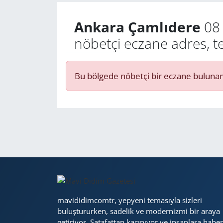
Ankara Çamlıdere
08 
Yerel
nöbetçi eczane adres, t
Bu bölgede nöbetçi bir eczane buluna
mavididimcomtr, yepyeni temasıyla sizleri
buluştururken, sadelik ve modernizmi bir araya
getiriyor. Şatafattan kaçınıyor ve insanlara haber