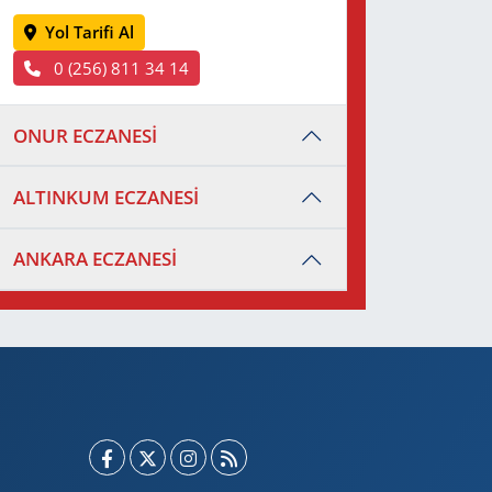
Yol Tarifi Al
0 (256) 811 34 14
ONUR ECZANESİ
ALTINKUM ECZANESİ
ANKARA ECZANESİ