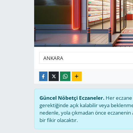
GÜNDEM
HABERDE İNSAN
KÜLTÜR SANAT
MAGAZİN
POLİTİKA
RESMİ İLANLAR
Güncel Nöbetçi Eczaneler.
Her eczane g
SAĞLIK
gerektiğinde açık kalabilir veya beklen
nedenle, yola çıkmadan önce eczanenin açı
SİYASET
bir fikir olacaktır.
SPOR