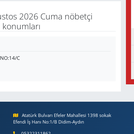
stos 2026 Cuma nöbetçi
e konumları
 NO:14/C
Atatürk Bulvarı Efeler Mahallesi 1398 sokak
Efendi İş Hanı No:1/B Didim-Aydın
05322311862