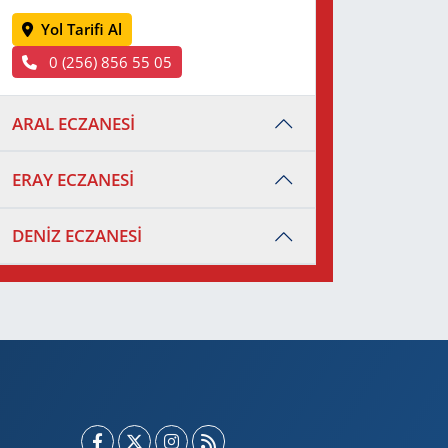
Yol Tarifi Al
0 (256) 856 55 05
ARAL ECZANESİ
ERAY ECZANESİ
DENİZ ECZANESİ