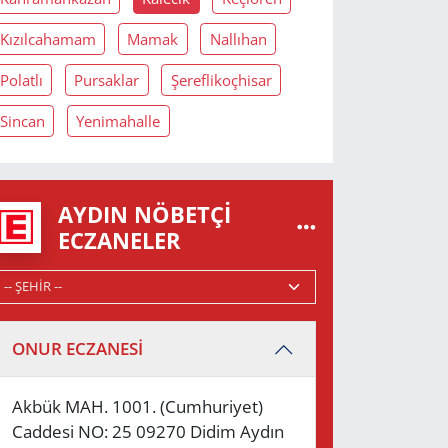
Kızılcahamam
Mamak
Nallıhan
Polatlı
Pursaklar
Şereflikoçhisar
Sincan
Yenimahalle
AYDIN NÖBETÇI
ECZANELER
ONUR ECZANESİ
Akbük MAH. 1001. (Cumhuriyet)
Caddesi NO: 25 09270 Didim Aydın