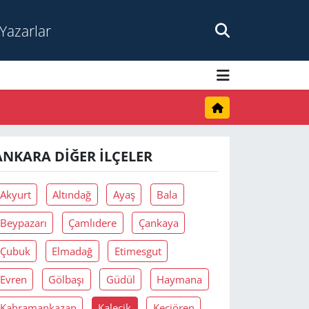
Yazarlar
ANKARA DIĞER İLÇELER
Akyurt
Altındağ
Ayaş
Bala
Beypazarı
Çamlıdere
Çankaya
Çubuk
Elmadağ
Etimesgut
Evren
Gölbaşı
Güdül
Haymana
Kahramankazan
Kalecik
Keçiören