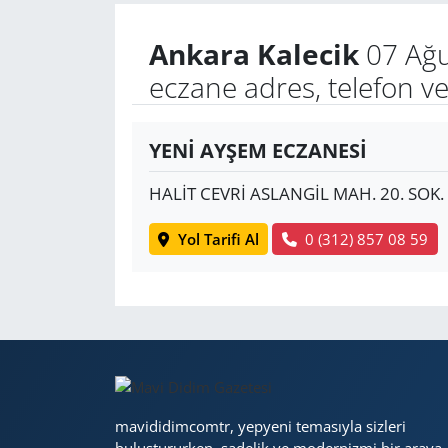
Ankara Kalecik
07 Ağu
Yerel
eczane adres, telefon v
YENİ AYŞEM ECZANESİ
HALİT CEVRİ ASLANGİL MAH. 20. SOK.
Yol Tarifi Al
0 (312) 857 08 59
mavididimcomtr, yepyeni temasıyla sizleri