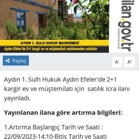
GÜNDEM
HABERDE İNSAN
KÜLTÜR SANAT
MAGAZİN
Paylaş
-
+
A
A
POLİTİKA
Aydın 1. Sulh Hukuk Aydın Efeler'de 2+1
kargir ev ve müştemilatı için satılık icra ilanı
RESMİ İLANLAR
yayınladı.
SAĞLIK
Yayınlanan ilana göre artırma bilgileri:
SİYASET
1.Artırma Başlangıç Tarih ve Saati :
22/09/2023-14:10-Bitiş Tarih ve Saati
SPOR