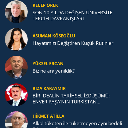
RECEP ÖREK
SON 10 YILDA DEĞİŞEN ÜNİVERSİTE
TERCİH DAVRANIŞLARI
ASUMAN KÖSEOĞLU
Ha­ya­tı­mı­zı De­ğiş­ti­ren Küçük Ru­tin­ler
YÜKSEL ERCAN
Biz ne ara yenildik?
RIZA KARAYMIR
BİR İDEALİN TARİHSEL İZDÜŞÜMÜ:
ENVER PAŞA’NIN TÜRKİSTAN
MÜCADELESİ VE TÜRK DEVLETLERİ
TEŞKİLATI’NA UZANAN MİRASI
HİKMET ATİLLA
Alkol tü­ke­ten ile tü­ket­me­yen aynı be­de­li