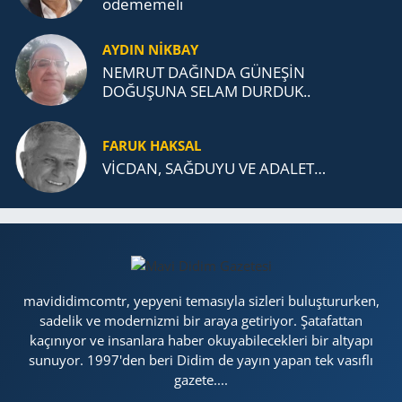
öde­me­me­li
AYDIN NİKBAY
NEMRUT DAĞINDA GÜNEŞİN
DOĞUŞUNA SELAM DURDUK..
FARUK HAKSAL
VİCDAN, SAĞ­DU­YU VE ADA­LET…
mavididimcomtr, yepyeni temasıyla sizleri buluştururken,
sadelik ve modernizmi bir araya getiriyor. Şatafattan
kaçınıyor ve insanlara haber okuyabilecekleri bir altyapı
sunuyor. 1997'den beri Didim de yayın yapan tek vasıflı
gazete....