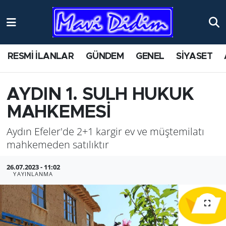
ANTİK YERLER
Nöbetçi Eczaneler
RESMİ İLANLAR
GÜNDEM
GENEL
SİYASET
ASAYİŞ
Hava Durumu
AYDIN
Namaz Vakitleri
AYDIN 1. SULH HUKUK
MAHKEMESİ
BİLİM VE TEKNOLOJİ
Trafik Durumu
Aydın Efeler'de 2+1 kargir ev ve müştemilatı
ÇEVRE
Süper Lig Puan Durumu ve Fikstür
mahkemeden satılıktır
EĞİTİM
Tüm Manşetler
26.07.2023 - 11:02
YAYINLANMA
EKONOMİ
Son Dakika Haberleri
GENEL
Haber Arşivi