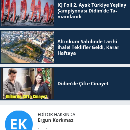
IQ Foil 2. Ayak Tür­ki­ye Ye­şi­lay
Şam­pi­yo­na­sı Didim’de Ta­
mam­lan­dı
Altınkum Sahilinde Tarihi
İhale! Teklifler Geldi, Karar
Haftaya
Didim’de Çifte Ci­na­yet
EDITÖR HAKKINDA
Ergun Korkmaz