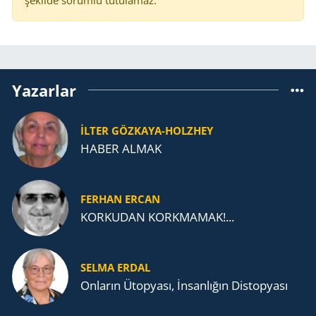
Yazarlar
İLTER GÖZKAYA-HOLZHEY
HABER ALMAK
FERHAN ERCAN
KORKUDAN KORKMAMAK!...
SELMA ERDAL
Onların Ütopyası, İnsanlığın Distopyası