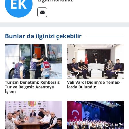
Bunlar da ilginizi çekebilir
Tu­rizm De­ne­ti­mi: Reh­ber­siz
Vali Varol Didim'de Te­mas­
Tur ve Bel­ge­siz Acen­te­ye
lar­da Bu­lun­du:
İşlem