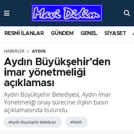
ANTİK YERLER
Nöbetçi Eczaneler
RESMİ İLANLAR
GÜNDEM
GENEL
SİYASET
ASAYİŞ
Hava Durumu
HABERLER
AYDIN
AYDIN
Namaz Vakitleri
Aydın Büyükşehir’den
BİLİM VE TEKNOLOJİ
Trafik Durumu
imar yönetmeliği
açıklaması
ÇEVRE
Süper Lig Puan Durumu ve Fikstür
Aydın Büyükşehir Belediyesi, Aydın İmar
EĞİTİM
Tüm Manşetler
Yönetmeliği onay sürecine ilişkin basın
açıklamasında bulundu.
EKONOMİ
Son Dakika Haberleri
#Aydın Büyükşehir Belediyesi
#İMAR
GENEL
Haber Arşivi