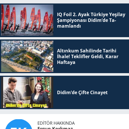
IQ Foil 2. Ayak Tür­ki­ye Ye­şi­lay
Şam­pi­yo­na­sı Didim’de Ta­
mam­lan­dı
Altınkum Sahilinde Tarihi
İhale! Teklifler Geldi, Karar
Haftaya
Didim’de Çifte Ci­na­yet
EDITÖR HAKKINDA
Ergun Korkmaz