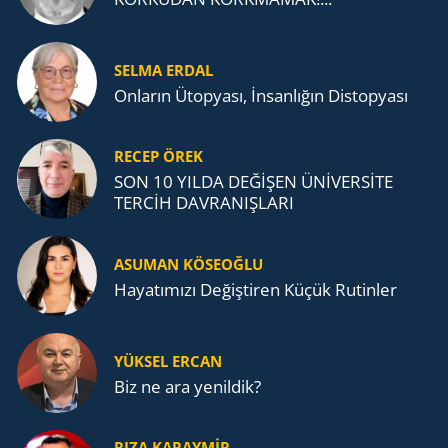
SELMA ERDAL
Onların Ütopyası, İnsanlığın Distopyası
RECEP ÖREK
SON 10 YILDA DEĞİŞEN ÜNİVERSİTE
TERCİH DAVRANIŞLARI
ASUMAN KÖSEOĞLU
Ha­ya­tı­mı­zı De­ğiş­ti­ren Küçük Ru­tin­ler
YÜKSEL ERCAN
Biz ne ara yenildik?
RIZA KARAYMIR