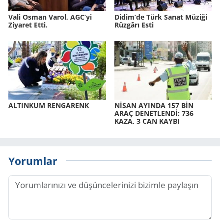
Vali Osman Varol, AGC’yi
Didim’de Türk Sanat Mü­zi­ği
Ziyaret Etti.
Rüz­gâ­rı Esti
AL­TIN­KUM REN­GA­RENK
NİSAN AYIN­DA 157 BİN
ARAÇ DE­NET­LENDİ: 736
KAZA, 3 CAN KAYBI
Yorumlar