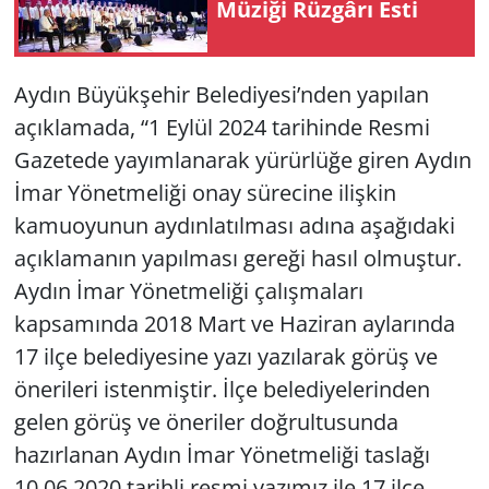
Mü­zi­ği Rüz­gâ­rı Esti
Yerel
Aydın Büyükşehir Belediyesi’nden yapılan
açıklamada, “1 Eylül 2024 tarihinde Resmi
Gazetede yayımlanarak yürürlüğe giren Aydın
İmar Yönetmeliği onay sürecine ilişkin
kamuoyunun aydınlatılması adına aşağıdaki
açıklamanın yapılması gereği hasıl olmuştur.
Aydın İmar Yönetmeliği çalışmaları
kapsamında 2018 Mart ve Haziran aylarında
17 ilçe belediyesine yazı yazılarak görüş ve
önerileri istenmiştir. İlçe belediyelerinden
gelen görüş ve öneriler doğrultusunda
hazırlanan Aydın İmar Yönetmeliği taslağı
10.06.2020 tarihli resmi yazımız ile 17 ilçe