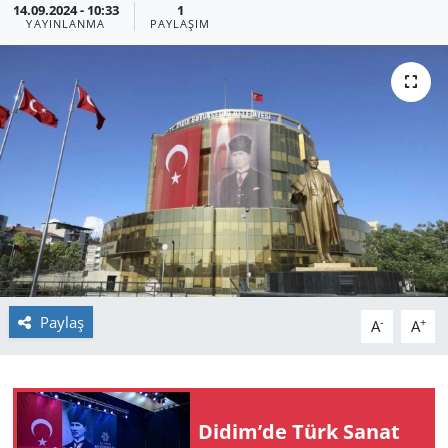
14.09.2024 - 10:33
1
YAYINLANMA
PAYLAŞIM
GÜNDEM
HABERDE İNSAN
KÜLTÜR SANAT
MAGAZİN
POLİTİKA
RESMİ İLANLAR
Paylaş
-
+
A
A
SAĞLIK
SİYASET
Didim’de Türk Sanat
SPOR