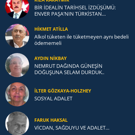
BİR İDEALİN TARİHSEL İZDÜŞÜMÜ:
ENVER PAŞA’NIN TÜRKİSTAN
MÜCADELESİ VE TÜRK DEVLETLERİ
TEŞKİLATI’NA UZANAN MİRASI
HİKMET ATİLLA
Alkol tü­ke­ten ile tü­ket­me­yen aynı be­de­li
öde­me­me­li
AYDIN NİKBAY
NEMRUT DAĞINDA GÜNEŞİN
DOĞUŞUNA SELAM DURDUK..
İLTER GÖZKAYA-HOLZHEY
SOSYAL ADALET
FARUK HAKSAL
VİCDAN, SAĞ­DU­YU VE ADA­LET…