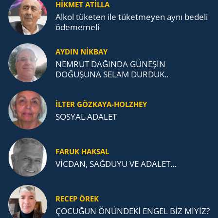
TEŞKİLATI’NA UZANAN MİRASI
HİKMET ATİLLA
Alkol tü­ke­ten ile tü­ket­me­yen aynı be­de­li
öde­me­me­li
AYDIN NİKBAY
NEMRUT DAĞINDA GÜNEŞİN
DOĞUŞUNA SELAM DURDUK..
İLTER GÖZKAYA-HOLZHEY
SOSYAL ADALET
FARUK HAKSAL
VİCDAN, SAĞ­DU­YU VE ADA­LET…
RECEP ÖREK
ÇOCUĞUN ÖNÜNDEKİ ENGEL BİZ MİYİZ?