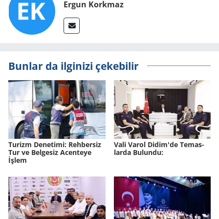
Ergun Korkmaz
Bunlar da ilginizi çekebilir
Tu­rizm De­ne­ti­mi: Reh­ber­siz
Vali Varol Didim'de Te­mas­
Tur ve Bel­ge­siz Acen­te­ye
lar­da Bu­lun­du:
İşlem