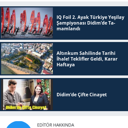
IQ Foil 2. Ayak Tür­ki­ye Ye­şi­lay
Şam­pi­yo­na­sı Didim’de Ta­
mam­lan­dı
Altınkum Sahilinde Tarihi
İhale! Teklifler Geldi, Karar
Haftaya
Didim’de Çifte Ci­na­yet
EDITÖR HAKKINDA