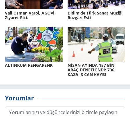
Vali Osman Varol, AGC’yi
Didim’de Türk Sanat Mü­zi­ği
Ziyaret Etti.
Rüz­gâ­rı Esti
AL­TIN­KUM REN­GA­RENK
NİSAN AYIN­DA 157 BİN
ARAÇ DE­NET­LENDİ: 736
KAZA, 3 CAN KAYBI
Yorumlar