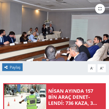
GÜNDEM
HABERDE İNSAN
KÜLTÜR SANAT
MAGAZİN
POLİTİKA
Paylaş
-
+
A
A
RESMİ İLANLAR
SAĞLIK
NİSAN AYIN­DA 157
SİYASET
BİN ARAÇ DE­NET­
LENDİ: 736 KAZA, 3
SPOR