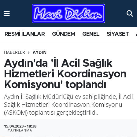
ANTİK YERLER
Nöbetçi Eczaneler
RESMİ İLANLAR
GÜNDEM
GENEL
SİYASET
ASAYİŞ
Hava Durumu
HABERLER
AYDIN
AYDIN
Namaz Vakitleri
Aydın'da 'İl Acil Sağlık
BİLİM VE TEKNOLOJİ
Trafik Durumu
Hizmetleri Koordinasyon
Komisyonu' toplandı
ÇEVRE
Süper Lig Puan Durumu ve Fikstür
Aydın İl Sağlık Müdürlüğü ev sahipliğinde, İl Acil
EĞİTİM
Tüm Manşetler
Sağlık Hizmetleri Koordinasyon Komisyonu
(ASKOM) toplantısı gerçekleştirildi.
EKONOMİ
Son Dakika Haberleri
15.04.2023 - 18:38
YAYINLANMA
GENEL
Haber Arşivi