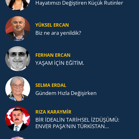
Ha­ya­tı­mı­zı De­ğiş­ti­ren Küçük Ru­tin­ler
YÜKSEL ERCAN
Biz ne ara yenildik?
FERHAN ERCAN
YAŞAM İÇİN EĞİTİM.
SELMA ERDAL
Gündem Hızla Değişirken
RIZA KARAYMIR
BİR İDEALİN TARİHSEL İZDÜŞÜMÜ:
ENVER PAŞA’NIN TÜRKİSTAN
MÜCADELESİ VE TÜRK DEVLETLERİ