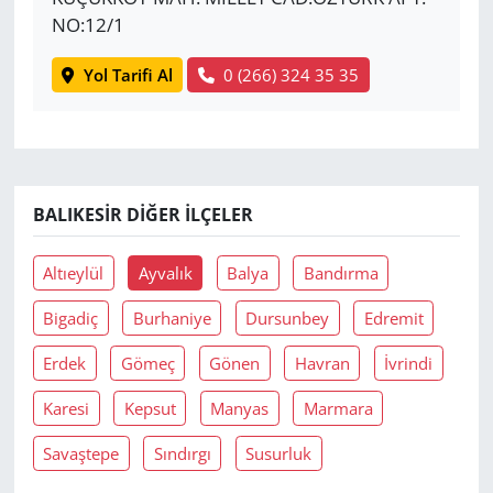
NO:12/1
Yol Tarifi Al
0 (266) 324 35 35
BALIKESIR DIĞER İLÇELER
Altıeylül
Ayvalık
Balya
Bandırma
Bigadiç
Burhaniye
Dursunbey
Edremit
Erdek
Gömeç
Gönen
Havran
İvrindi
Karesi
Kepsut
Manyas
Marmara
Savaştepe
Sındırgı
Susurluk