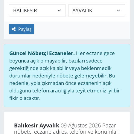
GÜNDEM
HABERDE İNSAN
Paylaş
KÜLTÜR SANAT
Güncel Nöbetçi Eczaneler.
Her eczane gece
MAGAZİN
boyunca açık olmayabilir, bazıları sadece
gerektiğinde açık kalabilir veya beklenmedik
POLİTİKA
durumlar nedeniyle nöbete gelemeyebilir. Bu
nedenle, yola çıkmadan önce eczanenin açık
RESMİ İLANLAR
olduğunu telefon aracılığıyla teyit etmeniz iyi bir
fikir olacaktır.
SAĞLIK
SİYASET
Balıkesir Ayvalık
09 Ağustos 2026 Pazar
nöbetçi eczane adres, telefon ve konumları
SPOR