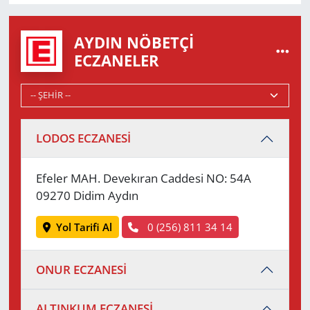
AYDIN NÖBETÇI
ECZANELER
LODOS ECZANESİ
Efeler MAH. Devekıran Caddesi NO: 54A
09270 Didim Aydın
Yol Tarifi Al
0 (256) 811 34 14
ONUR ECZANESİ
ALTINKUM ECZANESİ