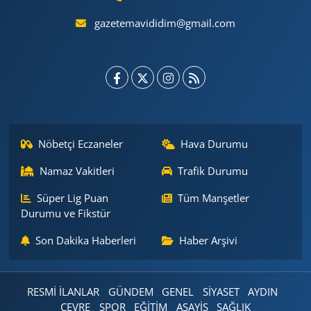
gazetemavididim@gmail.com
Nöbetçi Eczaneler
Hava Durumu
Namaz Vakitleri
Trafik Durumu
Süper Lig Puan
Tüm Manşetler
Durumu ve Fikstür
Son Dakika Haberleri
Haber Arşivi
RESMİ İLANLAR
GÜNDEM
GENEL
SİYASET
AYDIN
ÇEVRE
SPOR
EĞİTİM
ASAYİŞ
SAĞLIK