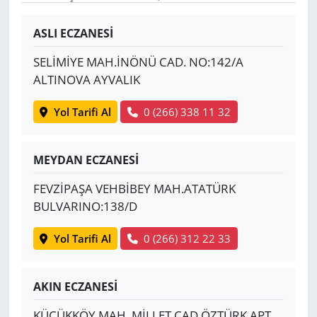
Yerel
ASLI ECZANESİ
SELİMİYE MAH.İNÖNÜ CAD. NO:142/A
ALTINOVA AYVALIK
Yol Tarifi Al
0 (266) 338 11 32
MEYDAN ECZANESİ
FEVZİPAŞA VEHBİBEY MAH.ATATÜRK
BULVARINO:138/D
Yol Tarifi Al
0 (266) 312 22 33
AKIN ECZANESİ
KÜÇÜKKÖY MAH. MİLLET CAD.ÖZTÜRK APT.