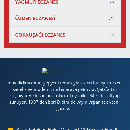
YAĞMUR ECZANESİ
ÖZDEN ECZANESİ
GÖKKUŞAĞI ECZANESİ
mavididimcomtr, yepyeni temasıyla sizleri buluştururken,
sadelik ve modernizmi bir araya getiriyor. Şatafattan
kaçınıyor ve insanlara haber okuyabilecekleri bir altyapı
sunuyor. 1997'den beri Didim de yayın yapan tek vasıflı
gazete....
Atatürk Bulvarı Efeler Mahallesi 1398 sokak Efendi İş