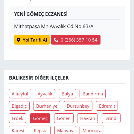
Yerel
YENİ GÖMEÇ ECZANESİ
Mithatpaşa Mh.Ayvalık Cd.No:63/A
Yol Tarifi Al
0 (266) 357 10 54
BALIKESIR DIĞER İLÇELER
Altıeylül
Ayvalık
Balya
Bandırma
Bigadiç
Burhaniye
Dursunbey
Edremit
Erdek
Gömeç
Gönen
Havran
İvrindi
Karesi
Kepsut
Manyas
Marmara