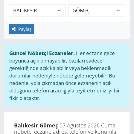
GÜNDEM
HABERDE İNSAN
Paylaş
KÜLTÜR SANAT
Güncel Nöbetçi Eczaneler.
Her eczane gece
MAGAZİN
boyunca açık olmayabilir, bazıları sadece
gerektiğinde açık kalabilir veya beklenmedik
POLİTİKA
durumlar nedeniyle nöbete gelemeyebilir. Bu
nedenle, yola çıkmadan önce eczanenin açık
RESMİ İLANLAR
olduğunu telefon aracılığıyla teyit etmeniz iyi bir
fikir olacaktır.
SAĞLIK
SİYASET
Balıkesir Gömeç
07 Ağustos 2026 Cuma
nöbetçi eczane adres, telefon ve konumları
SPOR