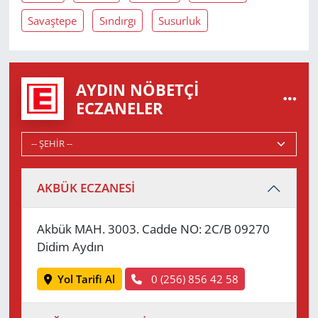
Savaştepe
Sındırgı
Susurluk
AYDIN NÖBETÇI
ECZANELER
AKBÜK ECZANESİ
Akbük MAH. 3003. Cadde NO: 2C/B 09270
Didim Aydın
Yol Tarifi Al
0 (256) 856 42 58