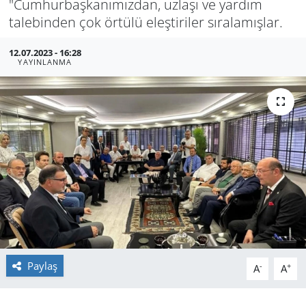
"Cumhurbaşkanımızdan, uzlaşı ve yardım
talebinden çok örtülü eleştiriler sıralamışlar.
GÜNDEM
12.07.2023 - 16:28
HABERDE İNSAN
YAYINLANMA
KÜLTÜR SANAT
MAGAZİN
POLİTİKA
RESMİ İLANLAR
SAĞLIK
Paylaş
SİYASET
-
+
A
A
SPOR