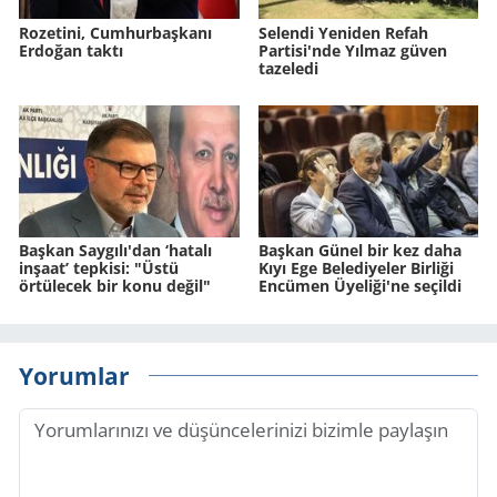
Rozetini, Cumhurbaşkanı
Selendi Yeniden Refah
Erdoğan taktı
Partisi'nde Yılmaz güven
tazeledi
Başkan Saygılı'dan ‘hatalı
Başkan Günel bir kez daha
inşaat’ tepkisi: "Üstü
Kıyı Ege Belediyeler Birliği
örtülecek bir konu değil"
Encümen Üyeliği'ne seçildi
Yorumlar