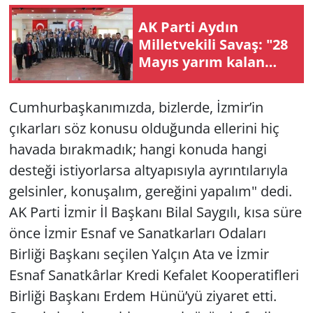
AK Parti Aydın
Yerel
Milletvekili Savaş: "28
Mayıs yarım kalan
seçimin tamamlandığı
milat olacak"
Cumhurbaşkanımızda, bizlerde, İzmir’in
çıkarları söz konusu olduğunda ellerini hiç
havada bırakmadık; hangi konuda hangi
desteği istiyorlarsa altyapısıyla ayrıntılarıyla
gelsinler, konuşalım, gereğini yapalım" dedi.
AK Parti İzmir İl Başkanı Bilal Saygılı, kısa süre
önce İzmir Esnaf ve Sanatkarları Odaları
Birliği Başkanı seçilen Yalçın Ata ve İzmir
Esnaf Sanatkârlar Kredi Kefalet Kooperatifleri
Birliği Başkanı Erdem Hünü’yü ziyaret etti.