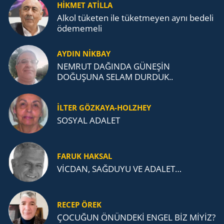
TEŞKİLATI’NA UZANAN MİRASI
HİKMET ATİLLA
Alkol tü­ke­ten ile tü­ket­me­yen aynı be­de­li
öde­me­me­li
AYDIN NİKBAY
NEMRUT DAĞINDA GÜNEŞİN
DOĞUŞUNA SELAM DURDUK..
İLTER GÖZKAYA-HOLZHEY
SOSYAL ADALET
FARUK HAKSAL
VİCDAN, SAĞ­DU­YU VE ADA­LET…
RECEP ÖREK
ÇOCUĞUN ÖNÜNDEKİ ENGEL BİZ MİYİZ?