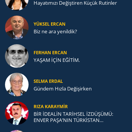
Ha­ya­tı­mı­zı De­ğiş­ti­ren Küçük Ru­tin­ler
YÜKSEL ERCAN
Biz ne ara yenildik?
FERHAN ERCAN
YAŞAM İÇİN EĞİTİM.
SELMA ERDAL
Gündem Hızla Değişirken
RIZA KARAYMIR
BİR İDEALİN TARİHSEL İZDÜŞÜMÜ:
ENVER PAŞA’NIN TÜRKİSTAN
MÜCADELESİ VE TÜRK DEVLETLERİ