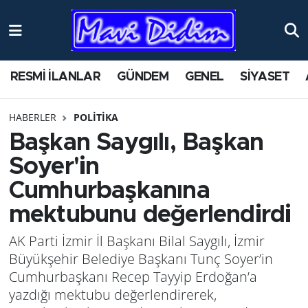
ANTİK YERLER
Nöbetçi Eczaneler
RESMİ İLANLAR
GÜNDEM
GENEL
SİYASET
ASAYİŞ
Hava Durumu
HABERLER
POLİTİKA
AYDIN
Namaz Vakitleri
Başkan Saygılı, Başkan
BİLİM VE TEKNOLOJİ
Trafik Durumu
Soyer'in
Cumhurbaşkanına
ÇEVRE
Süper Lig Puan Durumu ve Fikstür
mektubunu değerlendirdi
EĞİTİM
Tüm Manşetler
AK Parti İzmir İl Başkanı Bilal Saygılı, İzmir
Büyükşehir Belediye Başkanı Tunç Soyer’in
EKONOMİ
Son Dakika Haberleri
Cumhurbaşkanı Recep Tayyip Erdoğan’a
yazdığı mektubu değerlendirerek,
GENEL
Haber Arşivi