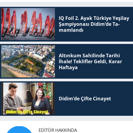
IQ Foil 2. Ayak Tür­ki­ye Ye­şi­lay
Şam­pi­yo­na­sı Didim’de Ta­
mam­lan­dı
Altınkum Sahilinde Tarihi
İhale! Teklifler Geldi, Karar
Haftaya
Didim’de Çifte Ci­na­yet
EDITÖR HAKKINDA