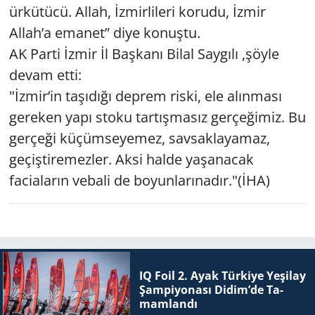
ürkütücü. Allah, İzmirlileri korudu, İzmir
Allah’a emanet” diye konuştu.
AK Parti İzmir İl Başkanı Bilal Saygılı ,şöyle
devam etti:
"İzmir’in taşıdığı deprem riski, ele alınması
gereken yapı stoku tartışmasız gerçeğimiz. Bu
gerçeği küçümseyemez, savsaklayamaz,
geçiştiremezler. Aksi halde yaşanacak
faciaların vebali de boyunlarınadır."(İHA)
IQ Foil 2. Ayak Tür­ki­ye Ye­şi­lay
Şam­pi­yo­na­sı Didim’de Ta­
mam­lan­dı