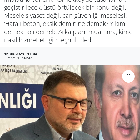
geçiştirilecek, üstü örtülecek bir konu değil.
GÜNDEM
Mesele siyaset değil, can güvenliği meselesi.
‘Hatalı beton, eksik demir’ ne demek? Yıkım
HABERDE İNSAN
demek, acı demek. Arka planı muamma, kime,
nasıl hizmet ettiği meçhul" dedi.
KÜLTÜR SANAT
16.06.2023 - 11:04
MAGAZİN
YAYINLANMA
POLİTİKA
RESMİ İLANLAR
SAĞLIK
SİYASET
SPOR