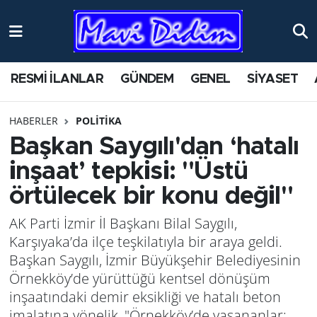
ANTİK YERLER
Nöbetçi Eczaneler
RESMİ İLANLAR
GÜNDEM
GENEL
SİYASET
ASAYİŞ
Hava Durumu
HABERLER
POLİTİKA
AYDIN
Namaz Vakitleri
Başkan Saygılı'dan ‘hatalı
BİLİM VE TEKNOLOJİ
Trafik Durumu
inşaat’ tepkisi: "Üstü
örtülecek bir konu değil"
ÇEVRE
Süper Lig Puan Durumu ve Fikstür
AK Parti İzmir İl Başkanı Bilal Saygılı,
EĞİTİM
Tüm Manşetler
Karşıyaka’da ilçe teşkilatıyla bir araya geldi.
Başkan Saygılı, İzmir Büyükşehir Belediyesinin
EKONOMİ
Son Dakika Haberleri
Örnekköy’de yürüttüğü kentsel dönüşüm
inşaatındaki demir eksikliği ve hatalı beton
GENEL
Haber Arşivi
imalatına yönelik, "Örnekköy’de yaşananlar;