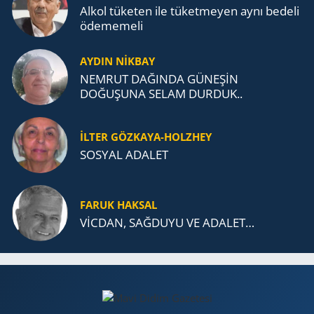
Alkol tü­ke­ten ile tü­ket­me­yen aynı be­de­li
öde­me­me­li
AYDIN NİKBAY
NEMRUT DAĞINDA GÜNEŞİN
DOĞUŞUNA SELAM DURDUK..
İLTER GÖZKAYA-HOLZHEY
SOSYAL ADALET
FARUK HAKSAL
VİCDAN, SAĞ­DU­YU VE ADA­LET…