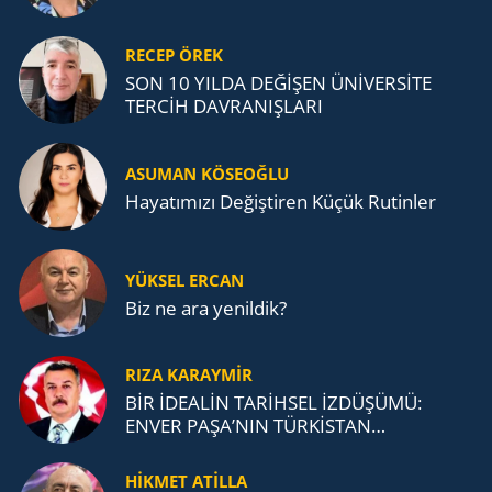
RECEP ÖREK
SON 10 YILDA DEĞİŞEN ÜNİVERSİTE
TERCİH DAVRANIŞLARI
ASUMAN KÖSEOĞLU
Ha­ya­tı­mı­zı De­ğiş­ti­ren Küçük Ru­tin­ler
YÜKSEL ERCAN
Biz ne ara yenildik?
RIZA KARAYMIR
BİR İDEALİN TARİHSEL İZDÜŞÜMÜ:
ENVER PAŞA’NIN TÜRKİSTAN
MÜCADELESİ VE TÜRK DEVLETLERİ
TEŞKİLATI’NA UZANAN MİRASI
HİKMET ATİLLA