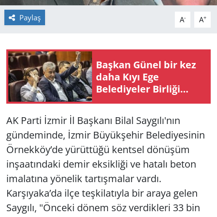
Paylaş
-
+
A
A
Yerel
Başkan Günel bir kez
daha Kıyı Ege
Belediyeler Birliği
Encümen Üyeliği'ne
seçildi
AK Parti İzmir İl Başkanı Bilal Saygılı'nın
gündeminde, İzmir Büyükşehir Belediyesinin
Örnekköy’de yürüttüğü kentsel dönüşüm
inşaatındaki demir eksikliği ve hatalı beton
imalatına yönelik tartışmalar vardı.
Karşıyaka’da ilçe teşkilatıyla bir araya gelen
Saygılı, "Önceki dönem söz verdikleri 33 bin