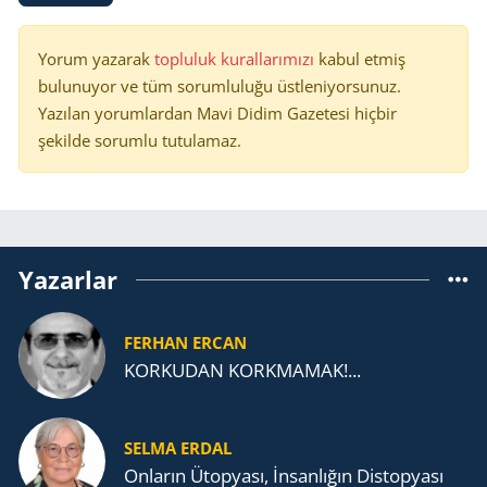
Yorum yazarak
topluluk kurallarımızı
kabul etmiş
bulunuyor ve tüm sorumluluğu üstleniyorsunuz.
Yazılan yorumlardan Mavi Didim Gazetesi hiçbir
şekilde sorumlu tutulamaz.
Yazarlar
FERHAN ERCAN
KORKUDAN KORKMAMAK!...
SELMA ERDAL
Onların Ütopyası, İnsanlığın Distopyası