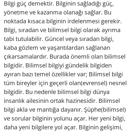
Bilgi güç demektir. Bilginin sağladığı güç,
GÜNDEM
yönetme ve kazanma olanağı sağlar. Bu
noktada kısaca bilginin irdelenmesi gerekir.
HABERDE İNSAN
Bilgi, sıradan ve bilimsel bilgi olarak ayrıma
tabi tutulabilir. Güncel veya sıradan bilgi,
KÜLTÜR SANAT
kaba gözlem ve yaşantılardan sağlanan
MAGAZİN
çıkarsamalardır. Burada önemli olan bilimsel
bilgidir. Bilimsel bilgiyi gündelik bilgiden
POLİTİKA
ayıran bazı temel özellikler var; Bilimsel bilgi
tüm bireyler için geçerli olan(evrensel) nesnel
RESMİ İLANLAR
bilgidir. Bu nedenle bilimsel bilgi dünya
insanlık ailesinin ortak hazinesidir. Bilimsel
SAĞLIK
bilgi akla ve mantığa dayanır. Şüphe(bilimsel)
SİYASET
ve sorular bilginin yolunu açar. Her yeni bilgi,
daha yeni bilgilere yol açar. Bilginin gelişimi,
SPOR