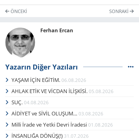
ÖNCEKI
SONRAKI
Ferhan Ercan
Yazarın Diğer Yazıları
YAŞAM İÇİN EĞİTİM.
06.08.2026
AHLAK ETİK VE VİCDAN İLİŞKİSİ.
05.08.2026
SUÇ.
04.08.2026
AİDİYET ve SİVİL OLUŞUM…
03.08.2026
Milli İrade ve Yetki Devri İradesi
01.08.2026
İNSANLIĞA DÖNÜŞ(!)
31.07.2026