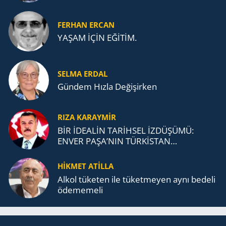
FERHAN ERCAN
YAŞAM İÇİN EĞİTİM.
SELMA ERDAL
Gündem Hızla Değişirken
RIZA KARAYMIR
BİR İDEALİN TARİHSEL İZDÜŞÜMÜ:
ENVER PAŞA’NIN TÜRKİSTAN
MÜCADELESİ VE TÜRK DEVLETLERİ
TEŞKİLATI’NA UZANAN MİRASI
HİKMET ATİLLA
Alkol tü­ke­ten ile tü­ket­me­yen aynı be­de­li
öde­me­me­li