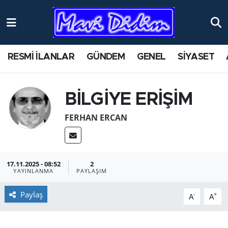
ANTİK YERLER
Nöbetçi Eczaneler
RESMİ İLANLAR
GÜNDEM
GENEL
SİYASET
ASAYİŞ
Hava Durumu
AYDIN
Namaz Vakitleri
BİLGİYE ERİŞİM
BİLİM VE TEKNOLOJİ
Trafik Durumu
FERHAN ERCAN
ÇEVRE
Süper Lig Puan Durumu ve Fikstür
17.11.2025 - 08:52
2
EĞİTİM
Tüm Manşetler
YAYINLANMA
PAYLAŞIM
EKONOMİ
Son Dakika Haberleri
Paylaş
-
+
A
A
GENEL
Haber Arşivi