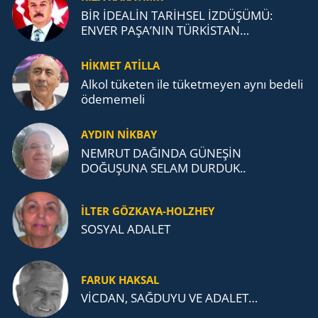
BİR İDEALİN TARİHSEL İZDÜŞÜMÜ:
ENVER PAŞA’NIN TÜRKİSTAN
MÜCADELESİ VE TÜRK DEVLETLERİ
TEŞKİLATI’NA UZANAN MİRASI
HİKMET ATİLLA
Alkol tü­ke­ten ile tü­ket­me­yen aynı be­de­li
öde­me­me­li
AYDIN NİKBAY
NEMRUT DAĞINDA GÜNEŞİN
DOĞUŞUNA SELAM DURDUK..
İLTER GÖZKAYA-HOLZHEY
SOSYAL ADALET
FARUK HAKSAL
VİCDAN, SAĞ­DU­YU VE ADA­LET…