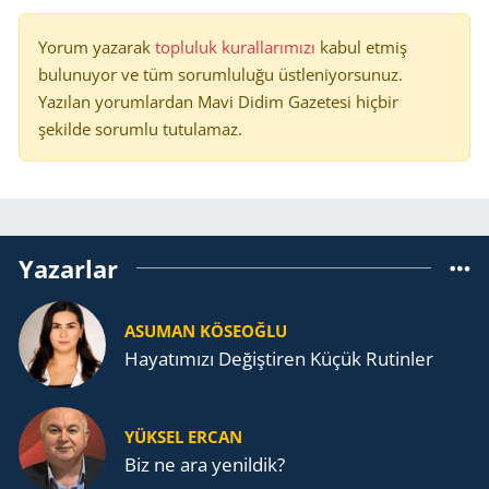
Yorum yazarak
topluluk kurallarımızı
kabul etmiş
bulunuyor ve tüm sorumluluğu üstleniyorsunuz.
Yazılan yorumlardan Mavi Didim Gazetesi hiçbir
şekilde sorumlu tutulamaz.
Yazarlar
ASUMAN KÖSEOĞLU
Ha­ya­tı­mı­zı De­ğiş­ti­ren Küçük Ru­tin­ler
YÜKSEL ERCAN
Biz ne ara yenildik?