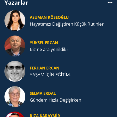
Yazarlar
ASUMAN KÖSEOĞLU
Ha­ya­tı­mı­zı De­ğiş­ti­ren Küçük Ru­tin­ler
YÜKSEL ERCAN
Biz ne ara yenildik?
FERHAN ERCAN
YAŞAM İÇİN EĞİTİM.
SELMA ERDAL
Gündem Hızla Değişirken
RIZA KARAYMIR