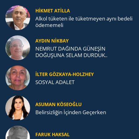
HİKMET ATİLLA
Alkol tü­ke­ten ile tü­ket­me­yen aynı be­de­li
öde­me­me­li
AYDIN NİKBAY
NEMRUT DAĞINDA GÜNEŞİN
DOĞUŞUNA SELAM DURDUK..
İLTER GÖZKAYA-HOLZHEY
SOSYAL ADALET
ASUMAN KÖSEOĞLU
Belirsizliğin İçinden Geçerken
FARUK HAKSAL