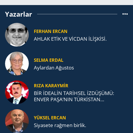
Yazarlar
FERHAN ERCAN
AHLAK ETİK VE VİCDAN İLİŞKİSİ.
SELMA ERDAL
Aylardan Ağustos
RIZA KARAYMIR
BİR İDEALİN TARİHSEL İZDÜŞÜMÜ:
ENVER PAŞA’NIN TÜRKİSTAN
MÜCADELESİ VE TÜRK DEVLETLERİ
TEŞKİLATI’NA UZANAN MİRASI
YÜKSEL ERCAN
Siyasete rağmen birlik.