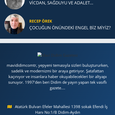
VİCDAN, SAĞ­DU­YU VE ADA­LET…
RECEP ÖREK
ÇOCUĞUN ÖNÜNDEKİ ENGEL BİZ MİYİZ?
mavididimcomtr, yepyeni temasıyla sizleri buluştururken,
sadelik ve modernizmi bir araya getiriyor. Şatafattan
kaçınıyor ve insanlara haber okuyabilecekleri bir altyapı
sunuyor. 1997'den beri Didim de yayın yapan tek vasıflı
gazete....
Atatürk Bulvarı Efeler Mahallesi 1398 sokak Efendi İş
Hanı No:1/B Didim-Aydın