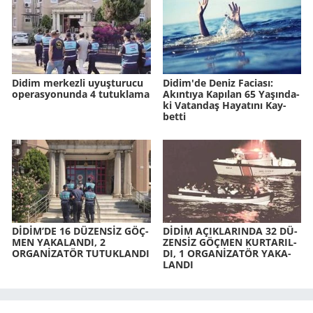
Didim merkezli uyuşturucu
Didim'de Deniz Fa­ci­ası:
operasyonunda 4 tutuklama
Akın­tı­ya Ka­pı­lan 65 Ya­şın­da­
ki Va­tan­daş Ha­ya­tı­nı Kay­
bet­ti
DİDİM’DE 16 DÜ­ZENSİZ GÖÇ­
DİDİM AÇIK­LA­RIN­DA 32 DÜ­
MEN YA­KA­LAN­DI, 2
ZENSİZ GÖÇ­MEN KUR­TA­RIL­
ORGANİZATÖR TU­TUK­LAN­DI
DI, 1 ORGANİZATÖR YA­KA­
LAN­DI