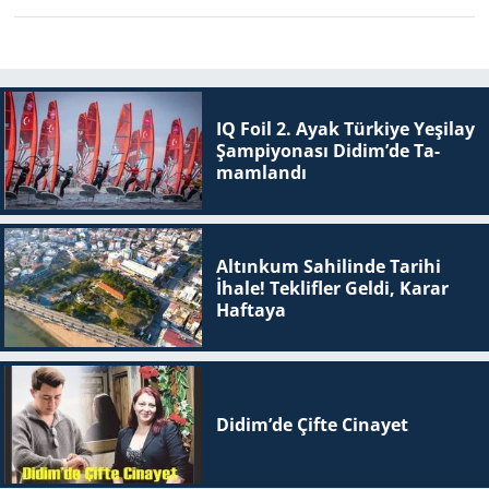
IQ Foil 2. Ayak Tür­ki­ye Ye­şi­lay
Şam­pi­yo­na­sı Didim’de Ta­
mam­lan­dı
Altınkum Sahilinde Tarihi
İhale! Teklifler Geldi, Karar
Haftaya
Didim’de Çifte Ci­na­yet