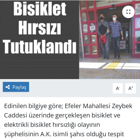
GÜNDEM
HABERDE İNSAN
KÜLTÜR SANAT
MAGAZİN
POLİTİKA
Paylaş
-
+
A
A
RESMİ İLANLAR
Edinilen bilgiye göre; Efeler Mahallesi Zeybek
SAĞLIK
Caddesi üzerinde gerçekleşen bisiklet ve
SİYASET
elektrikli bisiklet hırsızlığı olayının
şüphelisinin A.K. isimli şahıs olduğu tespit
SPOR