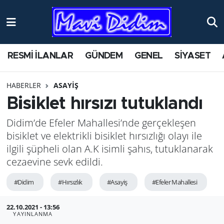
ANTİK YERLER
Nöbetçi Eczaneler
RESMİ İLANLAR
GÜNDEM
GENEL
SİYASET
ASAYİŞ
Hava Durumu
HABERLER
ASAYİŞ
AYDIN
Namaz Vakitleri
Bisiklet hırsızı tutuklandı
BİLİM VE TEKNOLOJİ
Trafik Durumu
Didim’de Efeler Mahallesi’nde gerçekleşen
bisiklet ve elektrikli bisiklet hırsızlığı olayı ile
ÇEVRE
Süper Lig Puan Durumu ve Fikstür
ilgili şüpheli olan A.K isimli şahıs, tutuklanarak
cezaevine sevk edildi.
EĞİTİM
Tüm Manşetler
#Didim
#Hırsızlık
#Asayiş
#Efeler Mahallesi
EKONOMİ
Son Dakika Haberleri
22.10.2021 - 13:56
GENEL
Haber Arşivi
YAYINLANMA