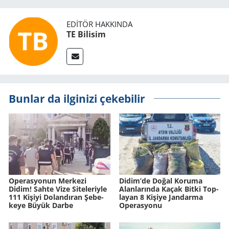
EDITÖR HAKKINDA
TE Bilisim
Bunlar da ilginizi çekebilir
Ope­ras­yo­nun Mer­ke­zi
Didim’de Doğal Ko­ru­ma
Didim! Sahte Vize Si­te­le­riy­le
Alan­la­rın­da Kaçak Bitki Top­
111 Ki­şi­yi Do­lan­dı­ran Şe­be­
la­yan 8 Ki­şi­ye Jan­dar­ma
ke­ye Büyük Darbe
Ope­ras­yo­nu