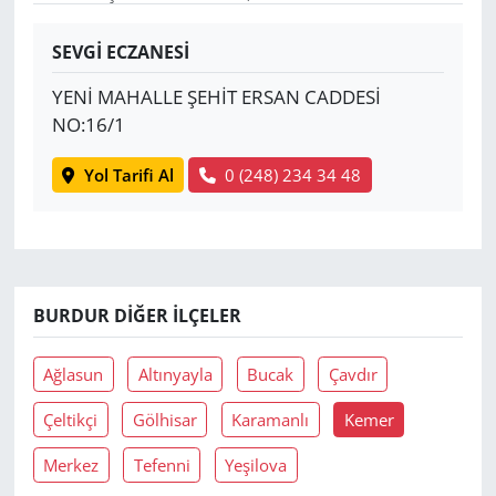
Yerel
SEVGİ ECZANESİ
YENİ MAHALLE ŞEHİT ERSAN CADDESİ
NO:16/1
Yol Tarifi Al
0 (248) 234 34 48
BURDUR DIĞER İLÇELER
Ağlasun
Altınyayla
Bucak
Çavdır
Çeltikçi
Gölhisar
Karamanlı
Kemer
Merkez
Tefenni
Yeşilova