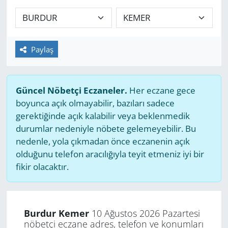
GÜNDEM
HABERDE İNSAN
Paylaş
KÜLTÜR SANAT
Güncel Nöbetçi Eczaneler.
Her eczane gece
MAGAZİN
boyunca açık olmayabilir, bazıları sadece
gerektiğinde açık kalabilir veya beklenmedik
POLİTİKA
durumlar nedeniyle nöbete gelemeyebilir. Bu
nedenle, yola çıkmadan önce eczanenin açık
RESMİ İLANLAR
olduğunu telefon aracılığıyla teyit etmeniz iyi bir
fikir olacaktır.
SAĞLIK
SİYASET
Burdur Kemer
10 Ağustos 2026 Pazartesi
nöbetçi eczane adres, telefon ve konumları
SPOR