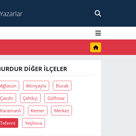
Yazarlar
BURDUR DIĞER İLÇELER
Ağlasun
Altınyayla
Bucak
Çavdır
Çeltikçi
Gölhisar
Karamanlı
Kemer
Merkez
Tefenni
Yeşilova