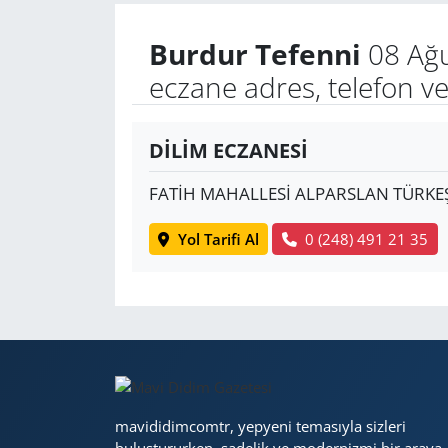
Burdur Tefenni
08 Ağu
Yerel
eczane adres, telefon v
DİLİM ECZANESİ
FATİH MAHALLESİ ALPARSLAN TÜRKEŞ
Yol Tarifi Al
0 (248) 491 21 35
mavididimcomtr, yepyeni temasıyla sizleri