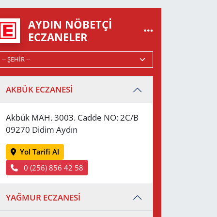
AYDIN NÖBETÇI
ECZANELER
AKBÜK ECZANESİ
Akbük MAH. 3003. Cadde NO: 2C/B
09270 Didim Aydın
Yol Tarifi Al
0 (256) 856 42 58
YAĞMUR ECZANESİ