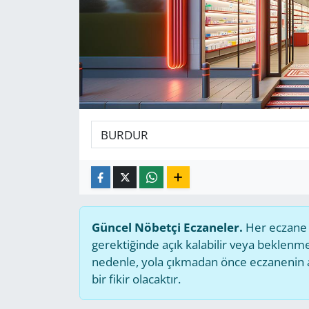
GÜNDEM
HABERDE İNSAN
KÜLTÜR SANAT
MAGAZİN
POLİTİKA
RESMİ İLANLAR
Güncel Nöbetçi Eczaneler.
Her eczane g
SAĞLIK
gerektiğinde açık kalabilir veya beklen
nedenle, yola çıkmadan önce eczanenin açı
SİYASET
bir fikir olacaktır.
SPOR