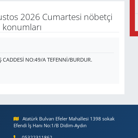
stos 2026 Cumartesi nöbetçi
e konumları
 CADDESİ NO:49/A TEFENNİ/BURDUR.
Atatürk Bulvarı Efeler Mahallesi 1398 sokak
Efendi İş Hanı No:1/B Didim-Aydın
05322311862