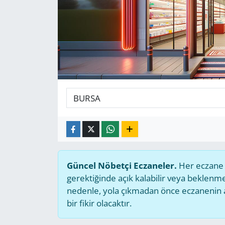
GÜNDEM
HABERDE İNSAN
KÜLTÜR SANAT
MAGAZİN
POLİTİKA
RESMİ İLANLAR
Güncel Nöbetçi Eczaneler.
Her eczane g
SAĞLIK
gerektiğinde açık kalabilir veya beklen
nedenle, yola çıkmadan önce eczanenin açı
SİYASET
bir fikir olacaktır.
SPOR