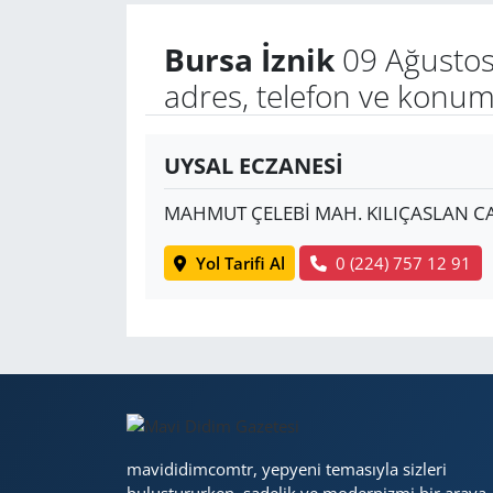
Bursa İznik
09 Ağustos
Yerel
adres, telefon ve konum
UYSAL ECZANESİ
MAHMUT ÇELEBİ MAH. KILIÇASLAN CA
Yol Tarifi Al
0 (224) 757 12 91
mavididimcomtr, yepyeni temasıyla sizleri