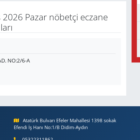
 2026 Pazar nöbetçi eczane
ları
D. NO:2/6-A
Atatürk Bulvarı Efeler Mahallesi 1398 sokak
Efendi İş Hanı No:1/B Didim-Aydın
05322311862