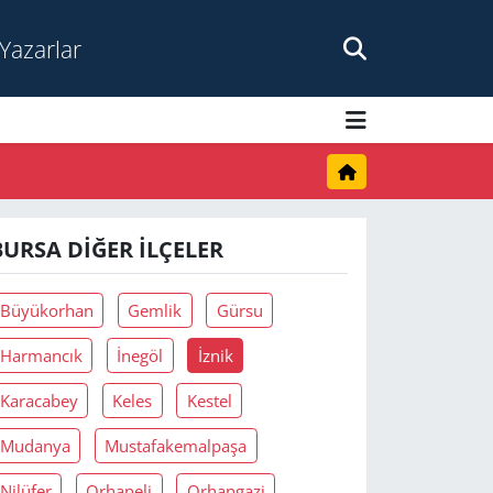
Yazarlar
BURSA DIĞER İLÇELER
Büyükorhan
Gemlik
Gürsu
Harmancık
İnegöl
İznik
Karacabey
Keles
Kestel
Mudanya
Mustafakemalpaşa
Nilüfer
Orhaneli
Orhangazi