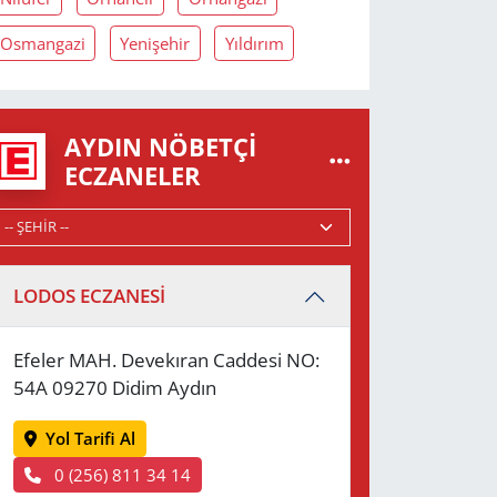
Osmangazi
Yenişehir
Yıldırım
AYDIN NÖBETÇI
ECZANELER
LODOS ECZANESİ
Efeler MAH. Devekıran Caddesi NO:
54A 09270 Didim Aydın
Yol Tarifi Al
0 (256) 811 34 14