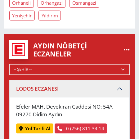
Orhaneli
Orhangazi
Osmangazi
Yenişehir
Yıldırım
AYDIN NÖBETÇI
ECZANELER
LODOS ECZANESİ
Efeler MAH. Devekıran Caddesi NO: 54A
09270 Didim Aydın
Yol Tarifi Al
0 (256) 811 34 14