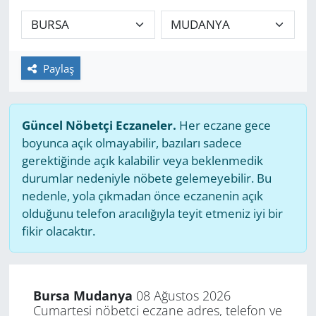
GÜNDEM
HABERDE İNSAN
Paylaş
KÜLTÜR SANAT
Güncel Nöbetçi Eczaneler.
Her eczane gece
MAGAZİN
boyunca açık olmayabilir, bazıları sadece
gerektiğinde açık kalabilir veya beklenmedik
POLİTİKA
durumlar nedeniyle nöbete gelemeyebilir. Bu
nedenle, yola çıkmadan önce eczanenin açık
RESMİ İLANLAR
olduğunu telefon aracılığıyla teyit etmeniz iyi bir
fikir olacaktır.
SAĞLIK
SİYASET
Bursa Mudanya
08 Ağustos 2026
Cumartesi nöbetçi eczane adres, telefon ve
SPOR