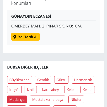
konumları
Yerel
GÜNAYDIN ECZANESİ
ÖMERBEY MAH. 2. PINAR SK. NO:10/A
Yol Tarifi Al
BURSA DIĞER İLÇELER
Büyükorhan
Gemlik
Gürsu
Harmancık
İnegöl
İznik
Karacabey
Keles
Kestel
Mudanya
Mustafakemalpaşa
Nilüfer