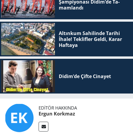
Şam­pi­yo­na­sı Didim’de Ta­
mam­lan­dı
Altınkum Sahilinde Tarihi
İhale! Teklifler Geldi, Karar
Haftaya
Didim’de Çifte Ci­na­yet
EDITÖR HAKKINDA
Ergun Korkmaz