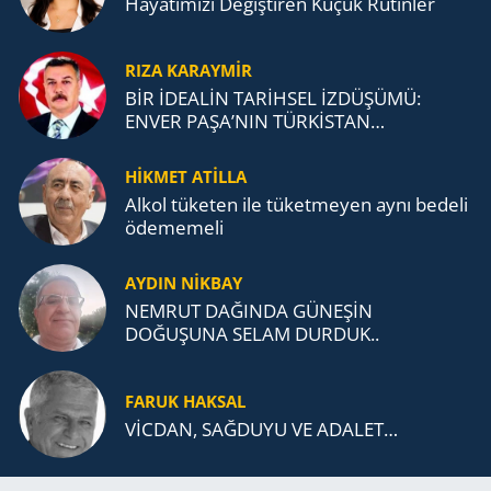
Ha­ya­tı­mı­zı De­ğiş­ti­ren Küçük Ru­tin­ler
RIZA KARAYMIR
BİR İDEALİN TARİHSEL İZDÜŞÜMÜ:
ENVER PAŞA’NIN TÜRKİSTAN
MÜCADELESİ VE TÜRK DEVLETLERİ
TEŞKİLATI’NA UZANAN MİRASI
HİKMET ATİLLA
Alkol tü­ke­ten ile tü­ket­me­yen aynı be­de­li
öde­me­me­li
AYDIN NİKBAY
NEMRUT DAĞINDA GÜNEŞİN
DOĞUŞUNA SELAM DURDUK..
FARUK HAKSAL
VİCDAN, SAĞ­DU­YU VE ADA­LET…