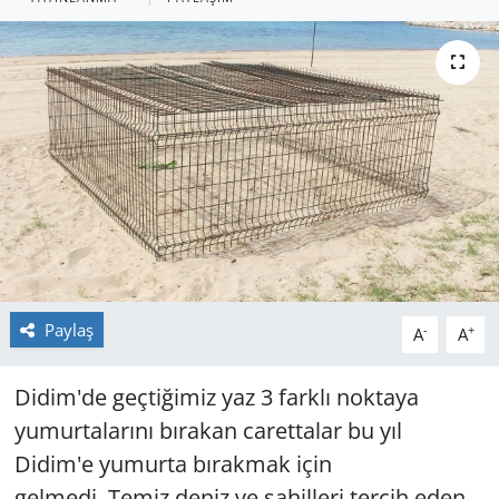
GÜNDEM
HABERDE İNSAN
KÜLTÜR SANAT
MAGAZİN
POLİTİKA
RESMİ İLANLAR
Paylaş
-
+
A
A
SAĞLIK
Didim'de geçtiğimiz yaz 3 farklı noktaya
yumurtalarını bırakan carettalar bu yıl
SİYASET
Didim'e yumurta bırakmak için
SPOR
gelmedi. Temiz deniz ve sahilleri tercih eden