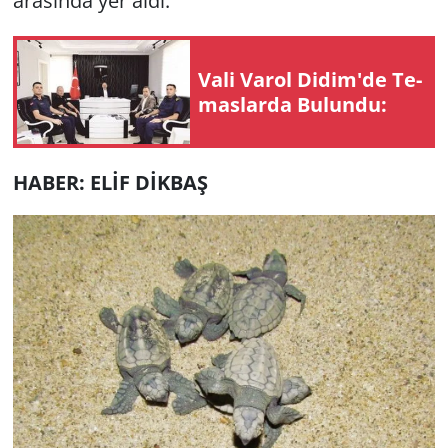
arasında yer aldı.
Vali Varol Didim'de Te­
mas­lar­da Bu­lun­du:
HABER: ELİF DİKBAŞ