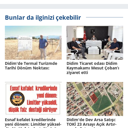
Bunlar da ilginizi çekebilir
Didim'de Ter­mal Tu­rizm­de
Didim Ticaret odası Didim
Ta­ri­hi Dönüm Nok­ta­sı:
Kaymakamı Mesut Çoban’ı
ziyaret etti
Esnaf ke­fa­let kre­di­le­rin­de
Didim'de Dev Arsa Sa­tı­şı:
yeni dönem: Li­mit­ler yük­sel­
TOKİ 23 Ar­sa­yı Açık Ar­tır­