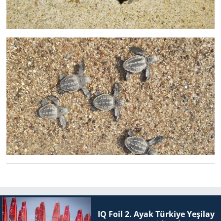
IQ Foil 2. Ayak Tür­ki­ye Ye­şi­lay