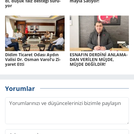
di, düşük faiz des­te­ği sü­rü­
may­la Sa­tı­yor!
yor
Didim Ti­ca­ret Odası Aydın
ES­NA­FIN DERDİNİ AN­LA­MA­
Va­li­si Dr. Osman Varol’u Zi­
DAN VERİLEN MÜJDE,
ya­ret Etti
MÜJDE DEĞİLDİR!
Yorumlar