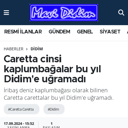
ANTİK YERLER
Nöbetçi Eczaneler
RESMİ İLANLAR
GÜNDEM
GENEL
SİYASET
ASAYİŞ
Hava Durumu
HABERLER
DİDİM
AYDIN
Namaz Vakitleri
Caretta cinsi
BİLİM VE TEKNOLOJİ
Trafik Durumu
kaplumbağalar bu yıl
Didim'e uğramadı
ÇEVRE
Süper Lig Puan Durumu ve Fikstür
İribaş deniz kaplumbağası olarak bilinen
EĞİTİM
Tüm Manşetler
Caretta carettalar bu yıl Didim'e uğramadı.
EKONOMİ
Son Dakika Haberleri
#Caretta Caretta
#Didim
GENEL
Haber Arşivi
17.09.2024 - 15:52
1
YAYINLANMA
PAYLAŞIM