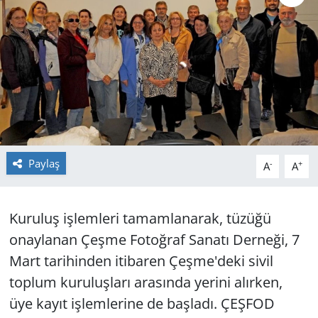
GÜNDEM
HABERDE İNSAN
KÜLTÜR SANAT
MAGAZİN
Paylaş
-
+
A
A
POLİTİKA
RESMİ İLANLAR
Kuruluş işlemleri tamamlanarak, tüzüğü
onaylanan Çeşme Fotoğraf Sanatı Derneği, 7
SAĞLIK
Mart tarihinden itibaren Çeşme'deki sivil
SİYASET
toplum kuruluşları arasında yerini alırken,
üye kayıt işlemlerine de başladı. ÇEŞFOD
SPOR