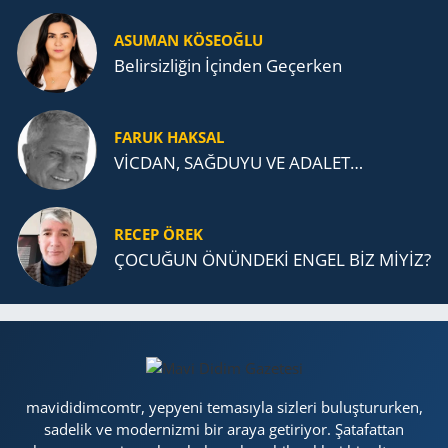
ASUMAN KÖSEOĞLU
Belirsizliğin İçinden Geçerken
FARUK HAKSAL
VİCDAN, SAĞ­DU­YU VE ADA­LET…
RECEP ÖREK
ÇOCUĞUN ÖNÜNDEKİ ENGEL BİZ MİYİZ?
mavididimcomtr, yepyeni temasıyla sizleri buluştururken,
sadelik ve modernizmi bir araya getiriyor. Şatafattan