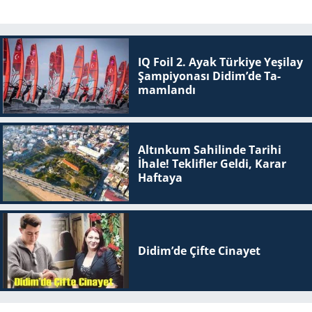
IQ Foil 2. Ayak Tür­ki­ye Ye­şi­lay
Şam­pi­yo­na­sı Didim’de Ta­
mam­lan­dı
Altınkum Sahilinde Tarihi
İhale! Teklifler Geldi, Karar
Haftaya
Didim’de Çifte Ci­na­yet