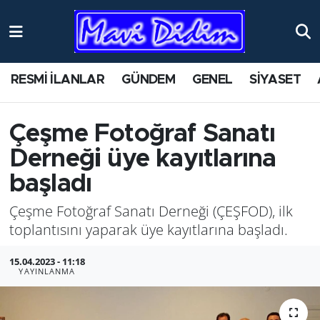
ANTİK YERLER
Nöbetçi Eczaneler
RESMİ İLANLAR
GÜNDEM
GENEL
SİYASET
ASAYİŞ
Hava Durumu
AYDIN
Namaz Vakitleri
Çeşme Fotoğraf Sanatı
Derneği üye kayıtlarına
BİLİM VE TEKNOLOJİ
Trafik Durumu
başladı
ÇEVRE
Süper Lig Puan Durumu ve Fikstür
Çeşme Fotoğraf Sanatı Derneği (ÇEŞFOD), ilk
toplantısını yaparak üye kayıtlarına başladı.
EĞİTİM
Tüm Manşetler
15.04.2023 - 11:18
EKONOMİ
Son Dakika Haberleri
YAYINLANMA
GENEL
Haber Arşivi