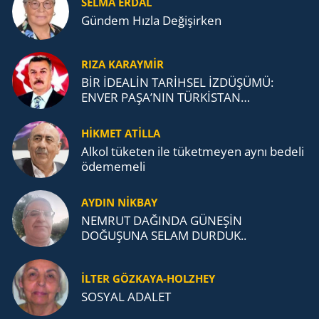
SELMA ERDAL
Gündem Hızla Değişirken
RIZA KARAYMIR
BİR İDEALİN TARİHSEL İZDÜŞÜMÜ:
ENVER PAŞA’NIN TÜRKİSTAN
MÜCADELESİ VE TÜRK DEVLETLERİ
TEŞKİLATI’NA UZANAN MİRASI
HİKMET ATİLLA
Alkol tü­ke­ten ile tü­ket­me­yen aynı be­de­li
öde­me­me­li
AYDIN NİKBAY
NEMRUT DAĞINDA GÜNEŞİN
DOĞUŞUNA SELAM DURDUK..
İLTER GÖZKAYA-HOLZHEY
SOSYAL ADALET