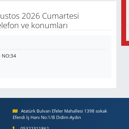
ustos 2026 Cumartesi
elefon ve konumları
 NO:34
Atatürk Bulvarı Efeler Mahallesi 1398 sokak
Efendi İş Hanı No:1/B Didim-Aydın
05322311862