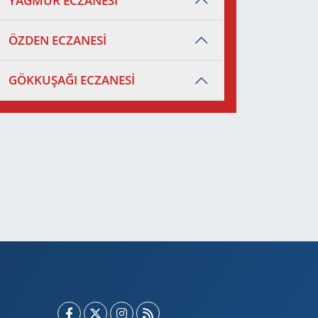
YAĞMUR ECZANESİ
ÖZDEN ECZANESİ
GÖKKUŞAĞI ECZANESİ