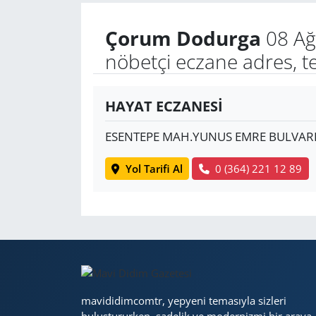
Çorum Dodurga
08 Ağ
Yerel
nöbetçi eczane adres, t
HAYAT ECZANESİ
ESENTEPE MAH.YUNUS EMRE BULVARI
Yol Tarifi Al
0 (364) 221 12 89
mavididimcomtr, yepyeni temasıyla sizleri