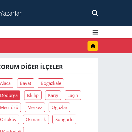
Yazarlar
ÇORUM DIĞER İLÇELER
Alaca
Bayat
Boğazkale
Dodurga
İskilip
Kargı
Laçin
Mecitözü
Merkez
Oğuzlar
Ortaköy
Osmancık
Sungurlu
Uğurludağ