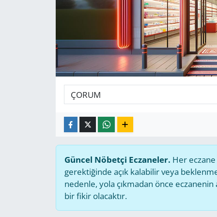
GÜNDEM
HABERDE İNSAN
KÜLTÜR SANAT
MAGAZİN
POLİTİKA
RESMİ İLANLAR
Güncel Nöbetçi Eczaneler.
Her eczane g
SAĞLIK
gerektiğinde açık kalabilir veya beklen
nedenle, yola çıkmadan önce eczanenin açı
SİYASET
bir fikir olacaktır.
SPOR