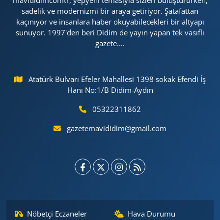
mavididimcomtr, yepyeni temasıyla sizleri buluştururken,
sadelik ve modernizmi bir araya getiriyor. Şatafattan
kaçınıyor ve insanlara haber okuyabilecekleri bir altyapı
sunuyor. 1997'den beri Didim de yayın yapan tek vasıflı
gazete....
Atatürk Bulvarı Efeler Mahallesi 1398 sokak Efendi İş
Hanı No:1/B Didim-Aydın
05322311862
gazetemavididim@gmail.com
Nöbetçi Eczaneler
Hava Durumu