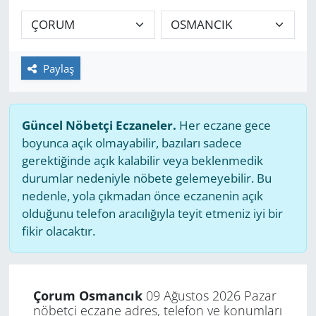
GÜNDEM
HABERDE İNSAN
Paylaş
KÜLTÜR SANAT
Güncel Nöbetçi Eczaneler.
Her eczane gece
MAGAZİN
boyunca açık olmayabilir, bazıları sadece
gerektiğinde açık kalabilir veya beklenmedik
POLİTİKA
durumlar nedeniyle nöbete gelemeyebilir. Bu
nedenle, yola çıkmadan önce eczanenin açık
RESMİ İLANLAR
olduğunu telefon aracılığıyla teyit etmeniz iyi bir
fikir olacaktır.
SAĞLIK
SİYASET
Çorum Osmancık
09 Ağustos 2026 Pazar
nöbetçi eczane adres, telefon ve konumları
SPOR