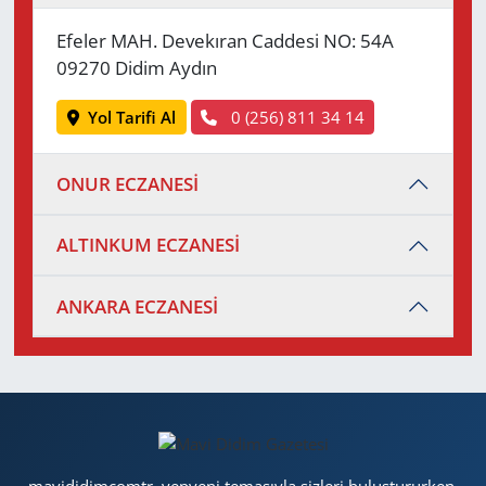
Efeler MAH. Devekıran Caddesi NO: 54A
09270 Didim Aydın
Yol Tarifi Al
0 (256) 811 34 14
ONUR ECZANESİ
ALTINKUM ECZANESİ
ANKARA ECZANESİ