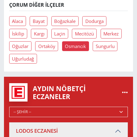
ÇORUM DIĞER İLÇELER
Alaca
Bayat
Boğazkale
Dodurga
İskilip
Kargı
Laçin
Mecitözü
Merkez
Oğuzlar
Ortaköy
Osmancık
Sungurlu
Uğurludağ
AYDIN NÖBETÇI
ECZANELER
LODOS ECZANESİ