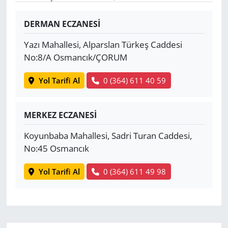
Yerel
DERMAN ECZANESİ
Yazı Mahallesi, Alparslan Türkeş Caddesi
No:8/A Osmancık/ÇORUM
Yol Tarifi Al
0 (364) 611 40 59
MERKEZ ECZANESİ
Koyunbaba Mahallesi, Sadri Turan Caddesi,
No:45 Osmancık
Yol Tarifi Al
0 (364) 611 49 98