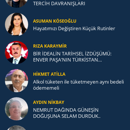
TERCİH DAVRANIŞLARI
ASUMAN KÖSEOĞLU
Ha­ya­tı­mı­zı De­ğiş­ti­ren Küçük Ru­tin­ler
RIZA KARAYMIR
BİR İDEALİN TARİHSEL İZDÜŞÜMÜ:
ENVER PAŞA’NIN TÜRKİSTAN
MÜCADELESİ VE TÜRK DEVLETLERİ
TEŞKİLATI’NA UZANAN MİRASI
HİKMET ATİLLA
Alkol tü­ke­ten ile tü­ket­me­yen aynı be­de­li
öde­me­me­li
AYDIN NİKBAY
NEMRUT DAĞINDA GÜNEŞİN
DOĞUŞUNA SELAM DURDUK..