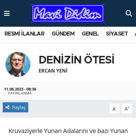
ANTİK YERLER
Nöbetçi Eczaneler
RESMİ İLANLAR
GÜNDEM
GENEL
SİYASET
ASAYİŞ
Hava Durumu
AYDIN
Namaz Vakitleri
DENİZİN ÖTESİ
BİLİM VE TEKNOLOJİ
Trafik Durumu
ERCAN YENI
ÇEVRE
Süper Lig Puan Durumu ve Fikstür
11.08.2023 - 08:36
YAYINLANMA
EĞİTİM
Tüm Manşetler
Paylaş
-
+
A
A
EKONOMİ
Son Dakika Haberleri
Kruvaziyerle Yunan Adalarını ve bazı Yunan
GENEL
Haber Arşivi