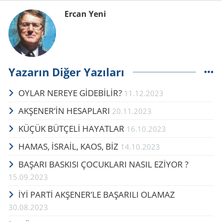
Ercan Yeni
Yazarın Diğer Yazıları
OYLAR NEREYE GİDEBİLİR?
11.12.2023
AKŞENER’İN HESAPLARI
20.11.2023
KÜÇÜK BÜTÇELİ HAYATLAR
16.10.2023
HAMAS, İSRAİL, KAOS, BİZ
14.10.2023
BAŞARI BASKISI ÇOCUKLARI NASIL EZİYOR ?
15.09.2023
İYİ PARTİ AKŞENER’LE BAŞARILI OLAMAZ
30.08.2023