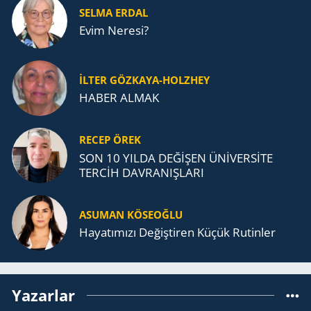
SELMA ERDAL
Evim Neresi?
İLTER GÖZKAYA-HOLZHEY
HABER ALMAK
RECEP ÖREK
SON 10 YILDA DEĞİŞEN ÜNİVERSİTE
TERCİH DAVRANIŞLARI
ASUMAN KÖSEOĞLU
Ha­ya­tı­mı­zı De­ğiş­ti­ren Küçük Ru­tin­ler
Yazarlar