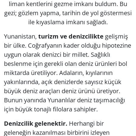
liman kentlerini gezme imkanı buldum. Bu
GÜNDEM
gezi; gözlem yapma, tarihin de yol göstermesi
ile kıyaslama imkanı sağladı.
HABERDE İNSAN
Yunanistan,
turizm ve denizcilikte
gelişmiş
KÜLTÜR SANAT
bir ülke. Coğrafyanın kader olduğu hipotezine
uygun olarak denizci bir millet. Sağlıklı
MAGAZİN
beslenme için gerekli olan deniz ürünleri bol
miktarda üretiliyor. Adaların, kıyılarının
POLİTİKA
yakınlarında, açık denizlerde sayısız küçük
RESMİ İLANLAR
büyük deniz araçları deniz ürünü üretiyor.
Bunun yanında Yunanlılar deniz taşımacılığı
SAĞLIK
için büyük tonajlı filolara sahipler.
SİYASET
Denizcilik gelenektir.
Herhangi bir
geleneğin kazanılması birbirini izleyen
SPOR