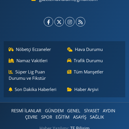
Nöbetçi Eczaneler
Hava Durumu
Namaz Vakitleri
Trafik Durumu
Süper Lig Puan
Tüm Manşetler
Durumu ve Fikstür
Son Dakika Haberleri
Haber Arşivi
RESMİ İLANLAR
GÜNDEM
GENEL
SİYASET
AYDIN
ÇEVRE
SPOR
EĞİTİM
ASAYİŞ
SAĞLIK
Haber Yazılımı:
TE Bilişim