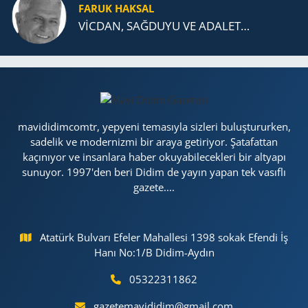
FARUK HAKSAL
VİCDAN, SAĞ­DU­YU VE ADA­LET…
mavididimcomtr, yepyeni temasıyla sizleri buluştururken,
sadelik ve modernizmi bir araya getiriyor. Şatafattan
kaçınıyor ve insanlara haber okuyabilecekleri bir altyapı
sunuyor. 1997'den beri Didim de yayın yapan tek vasıflı
gazete....
Atatürk Bulvarı Efeler Mahallesi 1398 sokak Efendi İş
Hanı No:1/B Didim-Aydın
05322311862
gazetemavididim@gmail.com