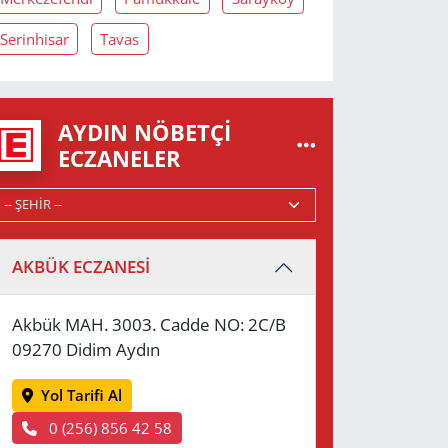
Serinhisar
Tavas
AYDIN NÖBETÇI
ECZANELER
AKBÜK ECZANESİ
Akbük MAH. 3003. Cadde NO: 2C/B
09270 Didim Aydın
Yol Tarifi Al
0 (256) 856 42 58