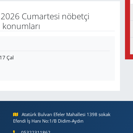
2026 Cumartesi nöbetçi
e konumları
:17 Çal
Atatürk Bulvarı Efeler Mahallesi 1398 sokak
Efendi İş Hanı No:1/B Didim-Aydın
05322311862