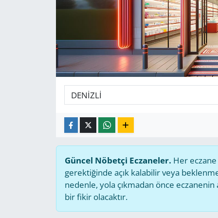
GÜNDEM
HABERDE İNSAN
KÜLTÜR SANAT
MAGAZİN
POLİTİKA
RESMİ İLANLAR
Güncel Nöbetçi Eczaneler.
Her eczane g
SAĞLIK
gerektiğinde açık kalabilir veya beklen
nedenle, yola çıkmadan önce eczanenin açı
SİYASET
bir fikir olacaktır.
SPOR