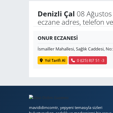
Denizli Çal
08 Ağustos 
Yerel
eczane adres, telefon v
ONUR ECZANESİ
İsmailler Mahallesi, Sağlık Caddesi, No
Yol Tarifi Al
0 ((25) 8)7 51 -3
mavididimcomtr, yepyeni temasıyla sizleri