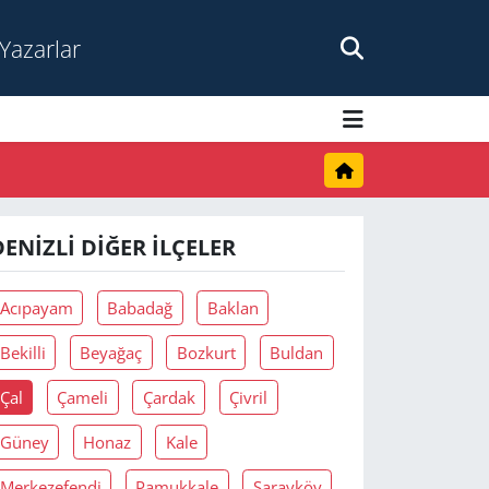
Yazarlar
DENIZLI DIĞER İLÇELER
Acıpayam
Babadağ
Baklan
Bekilli
Beyağaç
Bozkurt
Buldan
Çal
Çameli
Çardak
Çivril
Güney
Honaz
Kale
Merkezefendi
Pamukkale
Sarayköy