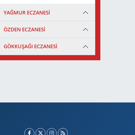
YAĞMUR ECZANESİ
ÖZDEN ECZANESİ
GÖKKUŞAĞI ECZANESİ