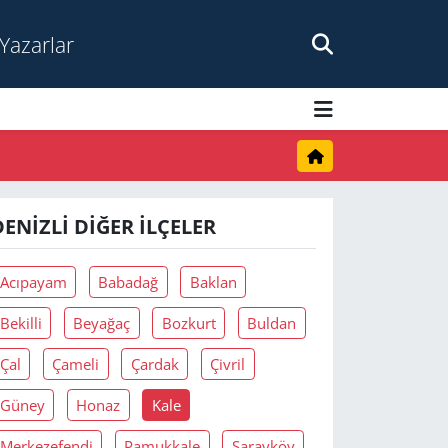
Yazarlar
DENIZLI DIĞER İLÇELER
Acıpayam
Babadağ
Baklan
Bekilli
Beyağaç
Bozkurt
Buldan
Çal
Çameli
Çardak
Çivril
Güney
Honaz
Kale
Merkezefendi
Pamukkale
Sarayköy