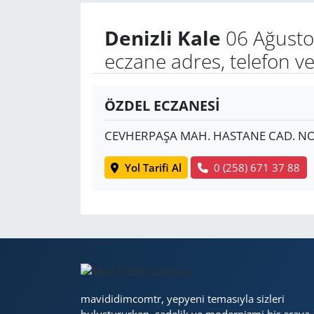
Denizli Kale
06 Ağusto
Yerel
eczane adres, telefon v
ÖZDEL ECZANESİ
CEVHERPAŞA MAH. HASTANE CAD. NO
Yol Tarifi Al
0 (258) 671 37 88
mavididimcomtr, yepyeni temasıyla sizleri