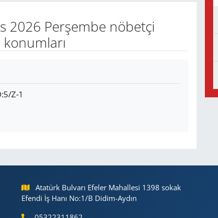
s 2026 Perşembe nöbetçi
e konumları
:5/Z-1
Atatürk Bulvarı Efeler Mahallesi 1398 sokak
Efendi İş Hanı No:1/B Didim-Aydın
05322311862