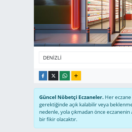
GÜNDEM
HABERDE İNSAN
KÜLTÜR SANAT
MAGAZİN
POLİTİKA
RESMİ İLANLAR
Güncel Nöbetçi Eczaneler.
Her eczane g
SAĞLIK
gerektiğinde açık kalabilir veya beklen
nedenle, yola çıkmadan önce eczanenin açı
SİYASET
bir fikir olacaktır.
SPOR