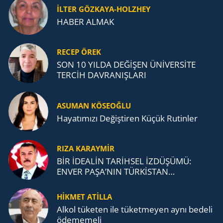
İLTER GÖZKAYA-HOLZHEY
HABER ALMAK
RECEP ÖREK
SON 10 YILDA DEĞİŞEN ÜNİVERSİTE
TERCİH DAVRANIŞLARI
ASUMAN KÖSEOĞLU
Ha­ya­tı­mı­zı De­ğiş­ti­ren Küçük Ru­tin­ler
RIZA KARAYMIR
BİR İDEALİN TARİHSEL İZDÜŞÜMÜ:
ENVER PAŞA’NIN TÜRKİSTAN
MÜCADELESİ VE TÜRK DEVLETLERİ
TEŞKİLATI’NA UZANAN MİRASI
HİKMET ATİLLA
Alkol tü­ke­ten ile tü­ket­me­yen aynı be­de­li
öde­me­me­li