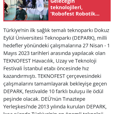
Geleceğin
teknolojileri,
Yerel
'Robofest Robotik
Kodlama
Yarışması'nda
Türkiye’nin ilk sağlık temalı teknoparkı Dokuz
belirlenecek
Eylül Üniversitesi Teknoparkı (DEPARK), milli
hedefler yönündeki çalışmalarına 27 Nisan - 1
Mayıs 2023 tarihleri arasında yapılacak olan
TEKNOFEST Havacılık, Uzay ve Teknoloji
Festivali İstanbul etabı öncesinde hız
kazandırmıştı. TEKNOFEST çerçevesindeki
çalışmalarını tamamlayarak bekleyişe geçen
DEPARK, festivalde 10 farklı buluşu ile ödül
peşinde olacak. DEÜ’nün Tınaztepe
Yerleşkesi’nde 2013 yılında kurulan DEPARK,