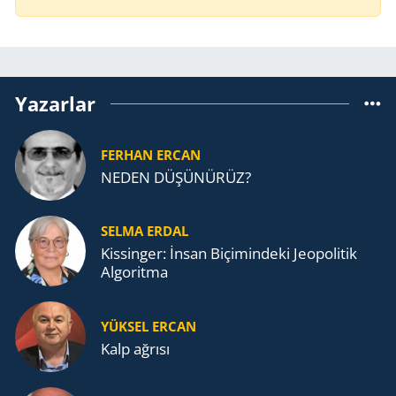
Yazarlar
FERHAN ERCAN
NEDEN DÜŞÜNÜRÜZ?
SELMA ERDAL
Kissinger: İnsan Biçimindeki Jeopolitik
Algoritma
YÜKSEL ERCAN
Kalp ağrısı