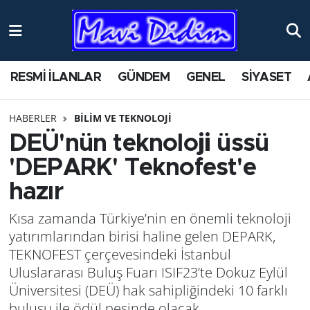
ANTİK YERLER
Nöbetçi Eczaneler
RESMİ İLANLAR
GÜNDEM
GENEL
SİYASET
ASAYİŞ
Hava Durumu
HABERLER
BİLİM VE TEKNOLOJİ
AYDIN
Namaz Vakitleri
DEÜ'nün teknoloji üssü
BİLİM VE TEKNOLOJİ
Trafik Durumu
'DEPARK' Teknofest'e
hazır
ÇEVRE
Süper Lig Puan Durumu ve Fikstür
Kısa zamanda Türkiye’nin en önemli teknoloji
EĞİTİM
Tüm Manşetler
yatırımlarından birisi haline gelen DEPARK,
TEKNOFEST çerçevesindeki İstanbul
EKONOMİ
Son Dakika Haberleri
Uluslararası Buluş Fuarı ISIF23’te Dokuz Eylül
Üniversitesi (DEÜ) hak sahipliğindeki 10 farklı
GENEL
Haber Arşivi
buluşu ile ödül peşinde olacak.