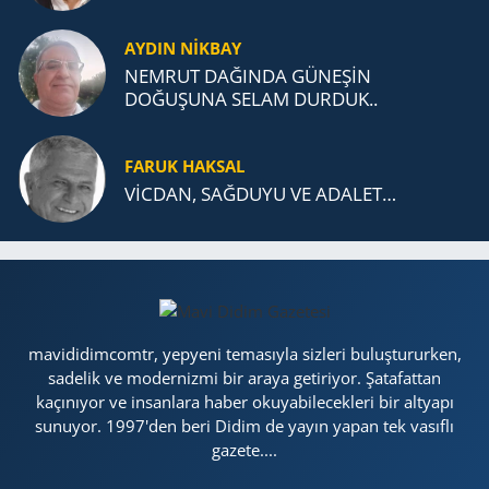
AYDIN NİKBAY
NEMRUT DAĞINDA GÜNEŞİN
DOĞUŞUNA SELAM DURDUK..
FARUK HAKSAL
VİCDAN, SAĞ­DU­YU VE ADA­LET…
mavididimcomtr, yepyeni temasıyla sizleri buluştururken,
sadelik ve modernizmi bir araya getiriyor. Şatafattan
kaçınıyor ve insanlara haber okuyabilecekleri bir altyapı
sunuyor. 1997'den beri Didim de yayın yapan tek vasıflı
gazete....