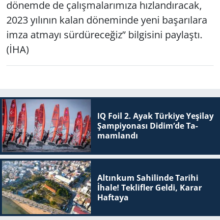
dönemde de çalışmalarımıza hızlandıracak,
2023 yılının kalan döneminde yeni başarılara
imza atmayı sürdüreceğiz” bilgisini paylaştı.
(İHA)
IQ Foil 2. Ayak Tür­ki­ye Ye­şi­lay
Şam­pi­yo­na­sı Didim’de Ta­
mam­lan­dı
Altınkum Sahilinde Tarihi
İhale! Teklifler Geldi, Karar
Haftaya