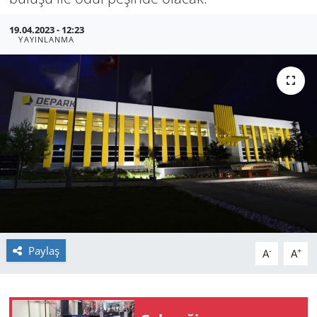
GÜNDEM
19.04.2023 - 12:23
YAYINLANMA
HABERDE İNSAN
KÜLTÜR SANAT
MAGAZİN
POLİTİKA
RESMİ İLANLAR
SAĞLIK
Paylaş
-
+
A
A
SİYASET
SPOR