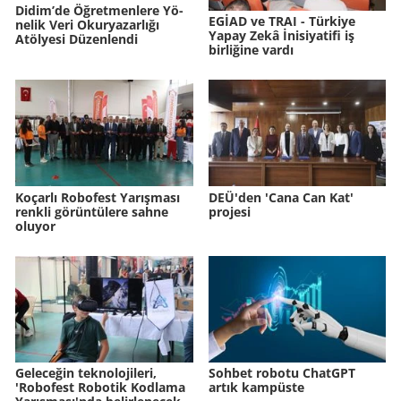
Didim’de Öğ­ret­men­le­re Yö­
EGİAD ve TRAI - Türkiye
ne­lik Veri Okur­ya­zar­lı­ğı
Yapay Zekâ İnisiyatifi iş
Atöl­ye­si Dü­zen­len­di
birliğine vardı
Koçarlı Robofest Yarışması
DEÜ'den 'Cana Can Kat'
renkli görüntülere sahne
projesi
oluyor
Geleceğin teknolojileri,
Sohbet robotu ChatGPT
'Robofest Robotik Kodlama
artık kampüste