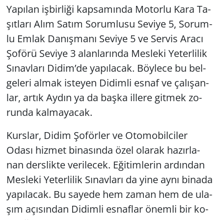
Ya­pı­lan iş­bir­li­ği kap­sa­mın­da Mo­tor­lu Kara Ta­
Yerel
şıt­la­rı Alım Satım So­rum­lu­su Se­vi­ye 5, So­rum­
lu Emlak Da­nış­ma­nı Se­vi­ye 5 ve Ser­vis Aracı
Şo­fö­rü Se­vi­ye 3 alan­la­rın­da Mes­le­ki Ye­ter­li­lik
Sı­nav­la­rı Didim’de ya­pı­la­cak. Böy­le­ce bu bel­
ge­le­ri almak is­te­yen Di­dim­li esnaf ve ça­lı­şan­
lar, artık Aydın ya da başka il­le­re git­mek zo­
run­da kal­ma­ya­cak.
Kurs­lar, Didim Şo­för­ler ve Oto­mo­bil­ci­ler
Odası hiz­met bi­na­sın­da özel ola­rak ha­zır­la­
nan ders­lik­te ve­ri­lecek. Eği­tim­le­rin ar­dın­dan
Mes­le­ki Ye­ter­li­lik Sı­nav­la­rı da yine aynı bi­na­da
ya­pı­la­cak. Bu sa­ye­de hem zaman hem de ula­
şım açı­sın­dan Di­dim­li es­naf­lar önem­li bir ko­