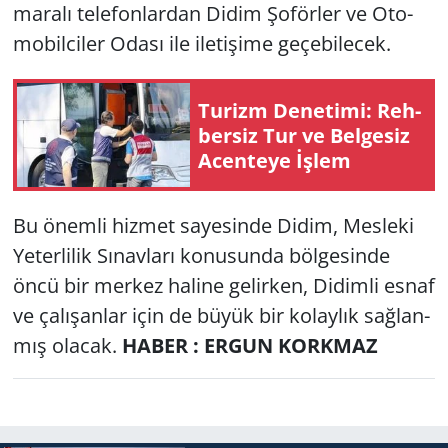
ma­ra­lı te­le­fon­lar­dan Didim Şo­för­ler ve Oto­
mo­bil­ci­ler Odası ile ile­ti­şi­me ge­çe­bi­lecek.
Tu­rizm De­ne­ti­mi: Reh­
ber­siz Tur ve Bel­ge­siz
Acen­te­ye İşlem
Bu önem­li hiz­met sa­ye­sin­de Didim, Mes­le­ki
Ye­ter­li­lik Sı­nav­la­rı ko­nu­sun­da böl­ge­sin­de
öncü bir mer­kez ha­li­ne ge­lir­ken, Di­dim­li esnaf
ve ça­lı­şan­lar için de büyük bir ko­lay­lık sağ­lan­
mış ola­cak.
HABER : ERGUN KORKMAZ