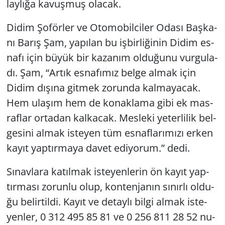
lay­lı­ğa ka­vuş­muş ola­cak.
Didim Şo­för­ler ve Oto­mo­bil­ci­ler Odası Baş­ka­
nı Barış Şam, ya­pı­lan bu iş­bir­li­ği­nin Didim es­
na­fı için büyük bir ka­za­nım ol­du­ğu­nu vur­gu­la­
dı. Şam, “Artık es­na­fı­mız belge almak için
Didim dı­şı­na git­mek zo­run­da kal­ma­ya­cak.
Hem ula­şım hem de ko­nak­la­ma gibi ek mas­
raf­lar or­ta­dan kal­ka­cak. Mes­le­ki ye­ter­li­lik bel­
ge­si­ni almak is­te­yen tüm es­naf­la­rı­mı­zı erken
kayıt yap­tır­ma­ya davet edi­yo­rum.” dedi.
Sı­nav­la­ra ka­tıl­mak is­te­yen­le­rin ön kayıt yap­
tır­ma­sı zo­run­lu olup, kon­ten­ja­nın sı­nır­lı ol­du­
ğu be­lir­til­di. Kayıt ve de­tay­lı bilgi almak is­te­
yen­ler, 0 312 495 85 81 ve 0 256 811 28 52 nu­