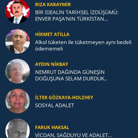
RIZA KARAYMIR
BİR İDEALİN TARİHSEL İZDÜŞÜMÜ:
ENVER PAŞA’NIN TÜRKİSTAN
MÜCADELESİ VE TÜRK DEVLETLERİ
TEŞKİLATI’NA UZANAN MİRASI
HİKMET ATİLLA
Alkol tü­ke­ten ile tü­ket­me­yen aynı be­de­li
öde­me­me­li
AYDIN NİKBAY
NEMRUT DAĞINDA GÜNEŞİN
DOĞUŞUNA SELAM DURDUK..
İLTER GÖZKAYA-HOLZHEY
SOSYAL ADALET
FARUK HAKSAL
VİCDAN, SAĞ­DU­YU VE ADA­LET…