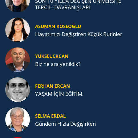
SON 10 YILDA DEĞİŞEN ÜNİVERSİTE
TERCİH DAVRANIŞLARI
ASUMAN KÖSEOĞLU
Ha­ya­tı­mı­zı De­ğiş­ti­ren Küçük Ru­tin­ler
YÜKSEL ERCAN
Biz ne ara yenildik?
FERHAN ERCAN
YAŞAM İÇİN EĞİTİM.
SELMA ERDAL
Gündem Hızla Değişirken