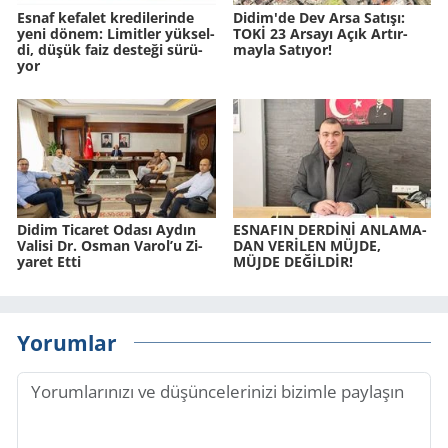
Esnaf ke­fa­let kre­di­le­rin­de
Didim'de Dev Arsa Sa­tı­şı:
yeni dönem: Li­mit­ler yük­sel­
TOKİ 23 Ar­sa­yı Açık Ar­tır­
di, düşük faiz des­te­ği sü­rü­
may­la Sa­tı­yor!
yor
Didim Ti­ca­ret Odası Aydın
ES­NA­FIN DERDİNİ AN­LA­MA­
Va­li­si Dr. Osman Varol’u Zi­
DAN VERİLEN MÜJDE,
ya­ret Etti
MÜJDE DEĞİLDİR!
Yorumlar