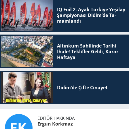
IQ Foil 2. Ayak Tür­ki­ye Ye­şi­lay
Şam­pi­yo­na­sı Didim’de Ta­
mam­lan­dı
Altınkum Sahilinde Tarihi
İhale! Teklifler Geldi, Karar
Haftaya
Didim’de Çifte Ci­na­yet
EDITÖR HAKKINDA
Ergun Korkmaz