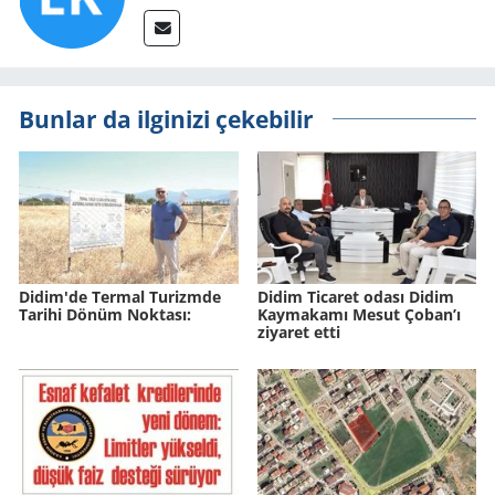
Bunlar da ilginizi çekebilir
Didim'de Ter­mal Tu­rizm­de
Didim Ticaret odası Didim
Ta­ri­hi Dönüm Nok­ta­sı:
Kaymakamı Mesut Çoban’ı
ziyaret etti