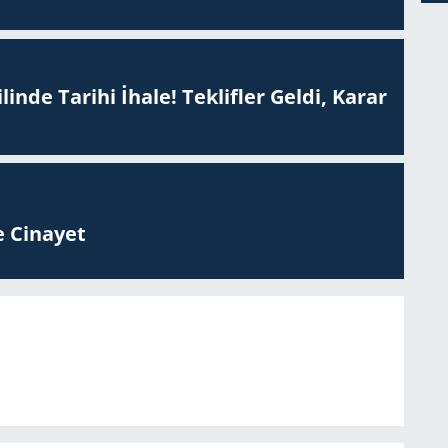
inde Tarihi İhale! Teklifler Geldi, Karar
 Ci­na­yet