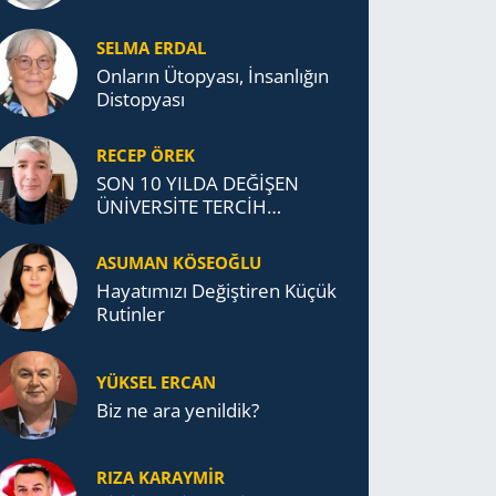
SELMA ERDAL
Onların Ütopyası, İnsanlığın
Distopyası
RECEP ÖREK
SON 10 YILDA DEĞİŞEN
ÜNİVERSİTE TERCİH
DAVRANIŞLARI
ASUMAN KÖSEOĞLU
Ha­ya­tı­mı­zı De­ğiş­ti­ren Küçük
Ru­tin­ler
YÜKSEL ERCAN
Biz ne ara yenildik?
RIZA KARAYMIR