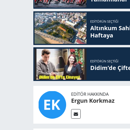
EDITÖRÜN SEÇTIĞI
Altınkum Sahil
Haftaya
EDITÖRÜN SEÇTIĞI
Didim’de Çifte
EDITÖR HAKKINDA
Ergun Korkmaz