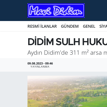
ANTİK YERLER
Nöbetçi Eczaneler
RESMİ İLANLAR
GÜNDEM
GENEL
SİY
ASAYİŞ
Hava Durumu
DİDİM SULH HUK
AYDIN
Namaz Vakitleri
Aydın Didim'de 311 m² arsa m
BİLİM VE TEKNOLOJİ
Trafik Durumu
09.08.2023 - 09:46
ÇEVRE
Süper Lig Puan Durumu ve Fikstür
YAYINLANMA
EĞİTİM
Tüm Manşetler
EKONOMİ
Son Dakika Haberleri
GENEL
Haber Arşivi