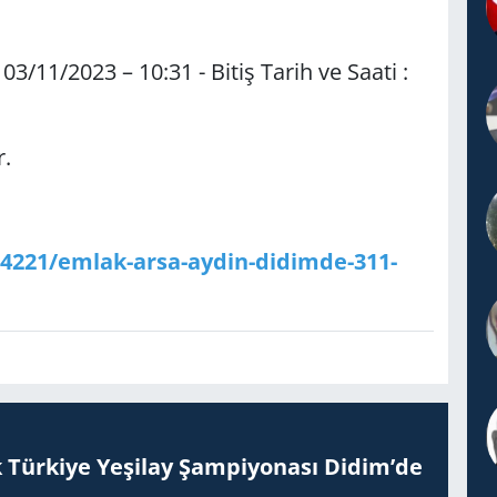
03/11/2023 – 10:31 - Bitiş Tarih ve Saati :
r.
74221/emlak-arsa-aydin-didimde-311-
 Tür­ki­ye Ye­şi­lay Şam­pi­yo­na­sı Didim’de