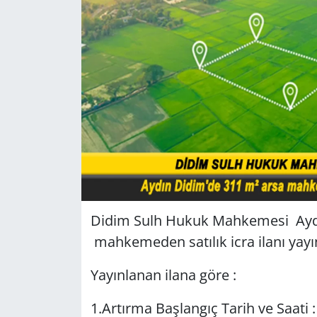
GÜNDEM
HABERDE İNSAN
KÜLTÜR SANAT
MAGAZİN
POLİTİKA
RESMİ İLANLAR
Didim Sulh Hukuk Mahkemesi Aydı
mahkemeden satılık icra ilanı yayı
SAĞLIK
Yayınlanan ilana göre :
SİYASET
1.Artırma Başlangıç Tarih ve Saati :
SPOR