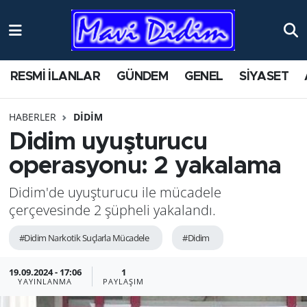
ANTİK YERLER
Nöbetçi Eczaneler
RESMİ İLANLAR
GÜNDEM
GENEL
SİYASET
ASAYİŞ
Hava Durumu
HABERLER
DİDİM
AYDIN
Namaz Vakitleri
Didim uyuşturucu
BİLİM VE TEKNOLOJİ
Trafik Durumu
operasyonu: 2 yakalama
Didim'de uyuşturucu ile mücadele
ÇEVRE
Süper Lig Puan Durumu ve Fikstür
çerçevesinde 2 şüpheli yakalandı.
EĞİTİM
Tüm Manşetler
#Didim Narkotik Suçlarla Mücadele
#Didim
EKONOMİ
Son Dakika Haberleri
19.09.2024 - 17:06
1
YAYINLANMA
PAYLAŞIM
GENEL
Haber Arşivi