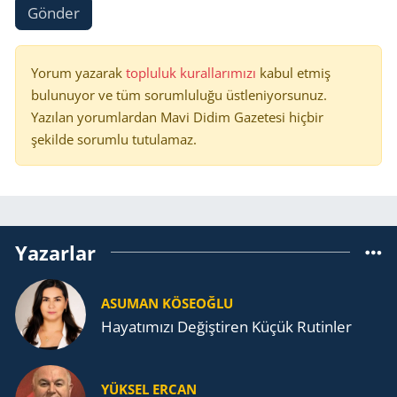
Gönder
Yorum yazarak
topluluk kurallarımızı
kabul etmiş
bulunuyor ve tüm sorumluluğu üstleniyorsunuz.
Yazılan yorumlardan Mavi Didim Gazetesi hiçbir
şekilde sorumlu tutulamaz.
Yazarlar
ASUMAN KÖSEOĞLU
Ha­ya­tı­mı­zı De­ğiş­ti­ren Küçük Ru­tin­ler
YÜKSEL ERCAN