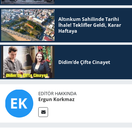
Altınkum Sahilinde Tarihi
İhale! Teklifler Geldi, Karar
Haftaya
Didim’de Çifte Ci­na­yet
EDITÖR HAKKINDA
Ergun Korkmaz