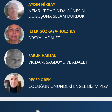
AYDIN NİKBAY
NEMRUT DAĞINDA GÜNEŞİN
DOĞUŞUNA SELAM DURDUK..
İLTER GÖZKAYA-HOLZHEY
SOSYAL ADALET
FARUK HAKSAL
VİCDAN, SAĞ­DU­YU VE ADA­LET…
RECEP ÖREK
ÇOCUĞUN ÖNÜNDEKİ ENGEL BİZ MİYİZ?