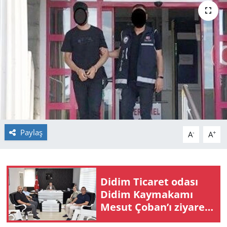
GÜNDEM
HABERDE İNSAN
KÜLTÜR SANAT
MAGAZİN
POLİTİKA
Paylaş
-
+
A
A
RESMİ İLANLAR
SAĞLIK
Didim Ticaret odası
Didim Kaymakamı
SİYASET
Mesut Çoban’ı ziyaret
etti
SPOR