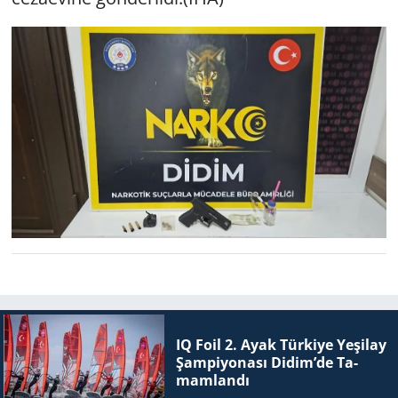
IQ Foil 2. Ayak Tür­ki­ye Ye­şi­lay
Şam­pi­yo­na­sı Didim’de Ta­
mam­lan­dı