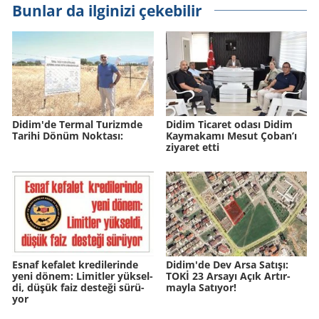
Bunlar da ilginizi çekebilir
Didim'de Ter­mal Tu­rizm­de
Didim Ticaret odası Didim
Ta­ri­hi Dönüm Nok­ta­sı:
Kaymakamı Mesut Çoban’ı
ziyaret etti
Esnaf ke­fa­let kre­di­le­rin­de
Didim'de Dev Arsa Sa­tı­şı:
yeni dönem: Li­mit­ler yük­sel­
TOKİ 23 Ar­sa­yı Açık Ar­tır­
di, düşük faiz des­te­ği sü­rü­
may­la Sa­tı­yor!
yor