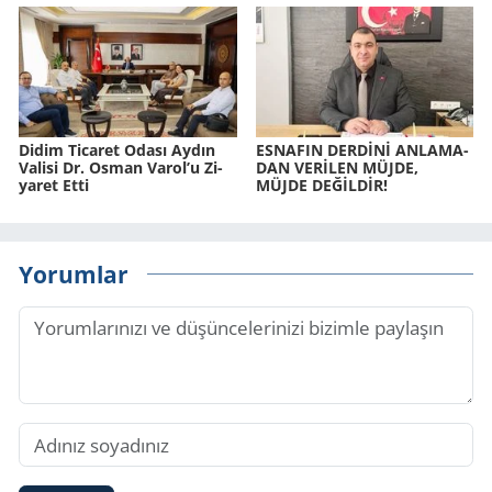
Didim Ti­ca­ret Odası Aydın
ES­NA­FIN DERDİNİ AN­LA­MA­
Va­li­si Dr. Osman Varol’u Zi­
DAN VERİLEN MÜJDE,
ya­ret Etti
MÜJDE DEĞİLDİR!
Yorumlar