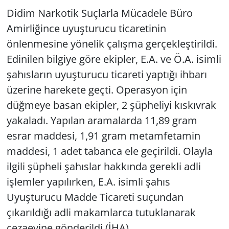
Didim Narkotik Suçlarla Mücadele Büro
Yerel
Amirliğince uyuşturucu ticaretinin
önlenmesine yönelik çalışma gerçekleştirildi.
Edinilen bilgiye göre ekipler, E.A. ve Ö.A. isimli
şahısların uyuşturucu ticareti yaptığı ihbarı
üzerine harekete geçti. Operasyon için
düğmeye basan ekipler, 2 şüpheliyi kıskıvrak
yakaladı. Yapılan aramalarda 11,89 gram
esrar maddesi, 1,91 gram metamfetamin
maddesi, 1 adet tabanca ele geçirildi. Olayla
ilgili şüpheli şahıslar hakkında gerekli adli
işlemler yapılırken, E.A. isimli şahıs
Uyuşturucu Madde Ticareti suçundan
çıkarıldığı adli makamlarca tutuklanarak
cezaevine gönderildi.(İHA)