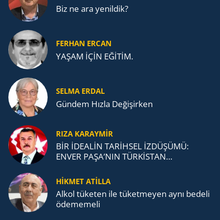
Biz ne ara yenildik?
FERHAN ERCAN
YAŞAM İÇİN EĞİTİM.
SELMA ERDAL
Gündem Hızla Değişirken
RIZA KARAYMIR
BİR İDEALİN TARİHSEL İZDÜŞÜMÜ:
ENVER PAŞA’NIN TÜRKİSTAN
MÜCADELESİ VE TÜRK DEVLETLERİ
TEŞKİLATI’NA UZANAN MİRASI
HİKMET ATİLLA
Alkol tü­ke­ten ile tü­ket­me­yen aynı be­de­li
öde­me­me­li