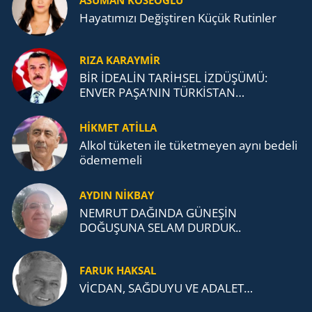
Ha­ya­tı­mı­zı De­ğiş­ti­ren Küçük Ru­tin­ler
RIZA KARAYMIR
BİR İDEALİN TARİHSEL İZDÜŞÜMÜ:
ENVER PAŞA’NIN TÜRKİSTAN
MÜCADELESİ VE TÜRK DEVLETLERİ
TEŞKİLATI’NA UZANAN MİRASI
HİKMET ATİLLA
Alkol tü­ke­ten ile tü­ket­me­yen aynı be­de­li
öde­me­me­li
AYDIN NİKBAY
NEMRUT DAĞINDA GÜNEŞİN
DOĞUŞUNA SELAM DURDUK..
FARUK HAKSAL
VİCDAN, SAĞ­DU­YU VE ADA­LET…