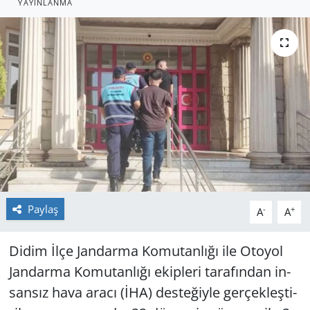
YAYINLANMA
GÜNDEM
HABERDE İNSAN
KÜLTÜR SANAT
MAGAZİN
POLİTİKA
RESMİ İLANLAR
Paylaş
-
+
A
A
SAĞLIK
Didim İlçe Jan­dar­ma Ko­mu­tan­lı­ğı ile Oto­yol
Jan­dar­ma Ko­mu­tan­lı­ğı ekip­le­ri ta­ra­fın­dan in­
SİYASET
san­sız hava aracı (İHA) des­te­ğiy­le ger­çek­leş­ti­
SPOR