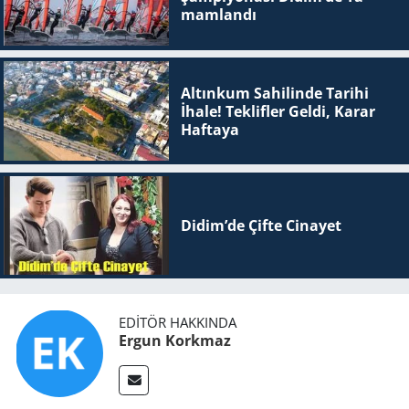
mam­lan­dı
Altınkum Sahilinde Tarihi
İhale! Teklifler Geldi, Karar
Haftaya
Didim’de Çifte Ci­na­yet
EDITÖR HAKKINDA
Ergun Korkmaz