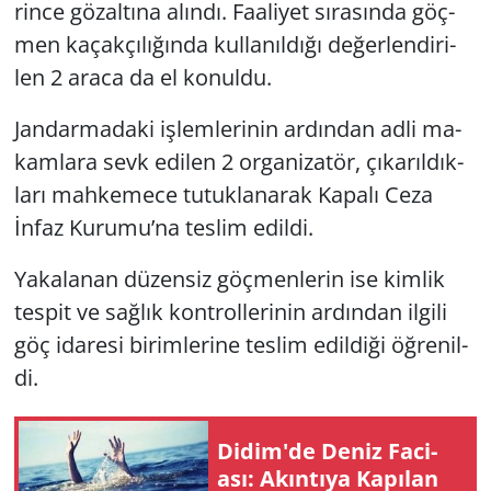
rin­ce gö­zal­tı­na alın­dı. Fa­ali­yet sı­ra­sın­da göç­
men ka­çak­çı­lı­ğın­da kul­la­nıl­dı­ğı de­ğer­len­di­ri­
len 2 araca da el ko­nul­du.
Jan­dar­ma­daki iş­lem­le­ri­nin ar­dın­dan ad­li ma­
kam­la­ra sevk edi­len 2 or­ga­ni­za­tör, çı­ka­rıl­dık­
la­rı mah­ke­me­ce tu­tuk­la­na­rak Ka­pa­lı Ceza
İnfaz Ku­ru­mu’na tes­lim edil­di.
Ya­ka­la­nan dü­zen­siz göç­men­le­rin ise kim­lik
tes­pit ve sağ­lık kont­rol­le­ri­nin ar­dın­dan il­gi­li
göç ida­re­si bi­rim­le­ri­ne tes­lim edil­di­ği öğ­re­nil­
di.
Didim'de Deniz Fa­ci­
ası: Akın­tı­ya Ka­pı­lan