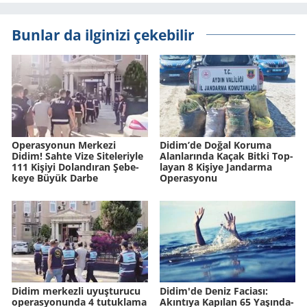
Bunlar da ilginizi çekebilir
Ope­ras­yo­nun Mer­ke­zi
Didim’de Doğal Ko­ru­ma
Didim! Sahte Vize Si­te­le­riy­le
Alan­la­rın­da Kaçak Bitki Top­
111 Ki­şi­yi Do­lan­dı­ran Şe­be­
la­yan 8 Ki­şi­ye Jan­dar­ma
ke­ye Büyük Darbe
Ope­ras­yo­nu
Didim merkezli uyuşturucu
Didim'de Deniz Fa­ci­ası:
operasyonunda 4 tutuklama
Akın­tı­ya Ka­pı­lan 65 Ya­şın­da­