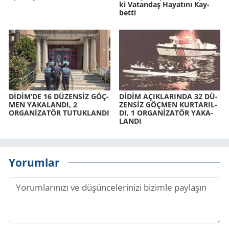
ki Va­tan­daş Ha­ya­tı­nı Kay­
bet­ti
DİDİM’DE 16 DÜ­ZENSİZ GÖÇ­
DİDİM AÇIK­LA­RIN­DA 32 DÜ­
MEN YA­KA­LAN­DI, 2
ZENSİZ GÖÇ­MEN KUR­TA­RIL­
ORGANİZATÖR TU­TUK­LAN­DI
DI, 1 ORGANİZATÖR YA­KA­
LAN­DI
Yorumlar