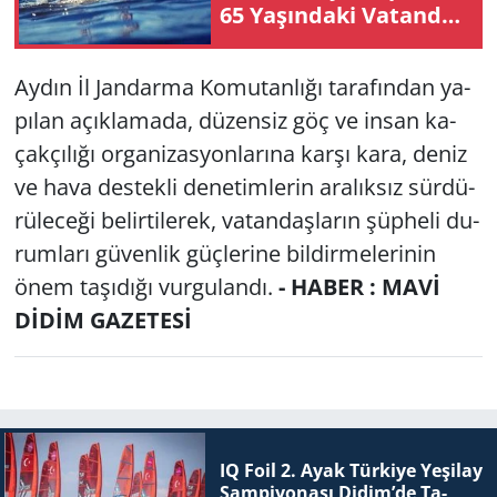
65 Ya­şın­da­ki Va­tan­daş
Ha­ya­tı­nı Kay­bet­ti
Aydın İl Jan­dar­ma Ko­mu­tan­lı­ğı ta­ra­fın­dan ya­
pı­lan açık­la­ma­da, dü­zen­siz göç ve insan ka­
çak­çı­lı­ğı or­ga­ni­zas­yon­la­rı­na karşı kara, deniz
ve hava des­tek­li de­ne­tim­le­rin ara­lık­sız sür­dü­
rü­le­ce­ği be­lir­ti­le­rek, va­tan­daş­la­rın şüp­he­li du­
rum­la­rı gü­ven­lik güç­le­ri­ne bil­dir­me­le­ri­nin
önem ta­şı­dı­ğı vur­gu­lan­dı.
- HABER : MAVİ
DİDİM GAZETESİ
IQ Foil 2. Ayak Tür­ki­ye Ye­şi­lay
Şam­pi­yo­na­sı Didim’de Ta­