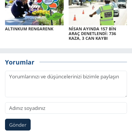
AL­TIN­KUM REN­GA­RENK
NİSAN AYIN­DA 157 BİN
ARAÇ DE­NET­LENDİ: 736
KAZA, 3 CAN KAYBI
Yorumlar
Gönder