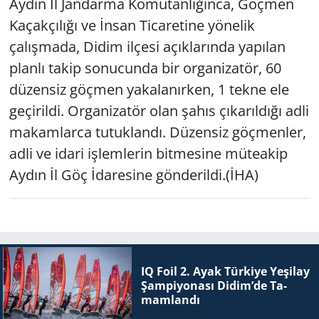
Aydın İl Jandarma Komutanlığınca, Göçmen
Kaçakçılığı ve İnsan Ticaretine yönelik
Yerel
çalışmada, Didim ilçesi açıklarında yapılan
planlı takip sonucunda bir organizatör, 60
düzensiz göçmen yakalanırken, 1 tekne ele
geçirildi. Organizatör olan şahıs çıkarıldığı adli
makamlarca tutuklandı. Düzensiz göçmenler,
adli ve idari işlemlerin bitmesine müteakip
Aydın İl Göç İdaresine gönderildi.(İHA)
IQ Foil 2. Ayak Tür­ki­ye Ye­şi­lay
Şam­pi­yo­na­sı Didim’de Ta­
mam­lan­dı