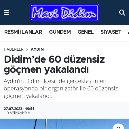
ANTİK YERLER
Nöbetçi Eczaneler
RESMİ İLANLAR
GÜNDEM
GENEL
SİYASET
ASAYİŞ
Hava Durumu
HABERLER
AYDIN
AYDIN
Namaz Vakitleri
Didim’de 60 düzensiz
BİLİM VE TEKNOLOJİ
Trafik Durumu
göçmen yakalandı
Aydın’ın Didim ilçesinde gerçekleştirilen
ÇEVRE
Süper Lig Puan Durumu ve Fikstür
operasyonda bir organizatör ile 60 düzensiz
EĞİTİM
Tüm Manşetler
göçmen yakalandı.
27.07.2023 - 19:51
EKONOMİ
Son Dakika Haberleri
YAYINLANMA
GENEL
Haber Arşivi