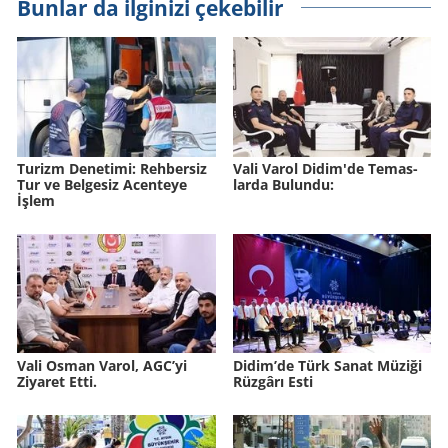
Bunlar da ilginizi çekebilir
Tu­rizm De­ne­ti­mi: Reh­ber­siz
Vali Varol Didim'de Te­mas­
Tur ve Bel­ge­siz Acen­te­ye
lar­da Bu­lun­du:
İşlem
Vali Osman Varol, AGC’yi
Didim’de Türk Sanat Mü­zi­ği
Ziyaret Etti.
Rüz­gâ­rı Esti