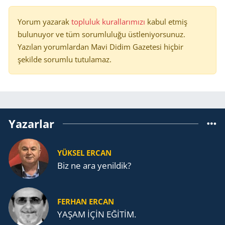
Yorum yazarak
topluluk kurallarımızı
kabul etmiş
bulunuyor ve tüm sorumluluğu üstleniyorsunuz.
Yazılan yorumlardan Mavi Didim Gazetesi hiçbir
şekilde sorumlu tutulamaz.
Yazarlar
YÜKSEL ERCAN
Biz ne ara yenildik?
FERHAN ERCAN
YAŞAM İÇİN EĞİTİM.