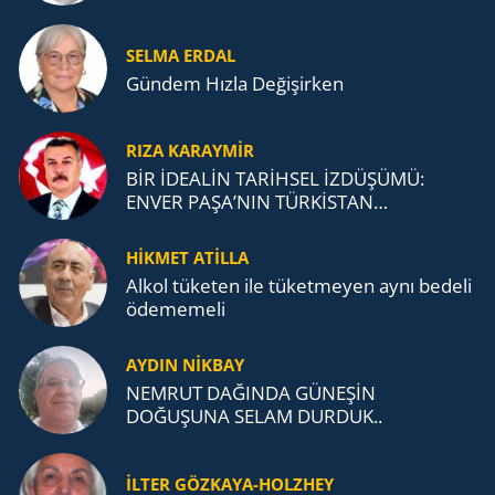
SELMA ERDAL
Gündem Hızla Değişirken
RIZA KARAYMIR
BİR İDEALİN TARİHSEL İZDÜŞÜMÜ:
ENVER PAŞA’NIN TÜRKİSTAN
MÜCADELESİ VE TÜRK DEVLETLERİ
TEŞKİLATI’NA UZANAN MİRASI
HİKMET ATİLLA
Alkol tü­ke­ten ile tü­ket­me­yen aynı be­de­li
öde­me­me­li
AYDIN NİKBAY
NEMRUT DAĞINDA GÜNEŞİN
DOĞUŞUNA SELAM DURDUK..
İLTER GÖZKAYA-HOLZHEY