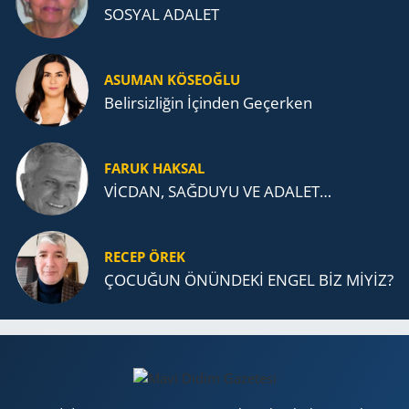
SOSYAL ADALET
ASUMAN KÖSEOĞLU
Belirsizliğin İçinden Geçerken
FARUK HAKSAL
VİCDAN, SAĞ­DU­YU VE ADA­LET…
RECEP ÖREK
ÇOCUĞUN ÖNÜNDEKİ ENGEL BİZ MİYİZ?