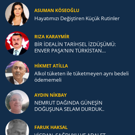
ASUMAN KÖSEOĞLU
Ha­ya­tı­mı­zı De­ğiş­ti­ren Küçük Ru­tin­ler
RIZA KARAYMIR
BİR İDEALİN TARİHSEL İZDÜŞÜMÜ:
ENVER PAŞA’NIN TÜRKİSTAN
MÜCADELESİ VE TÜRK DEVLETLERİ
TEŞKİLATI’NA UZANAN MİRASI
HİKMET ATİLLA
Alkol tü­ke­ten ile tü­ket­me­yen aynı be­de­li
öde­me­me­li
AYDIN NİKBAY
NEMRUT DAĞINDA GÜNEŞİN
DOĞUŞUNA SELAM DURDUK..
FARUK HAKSAL