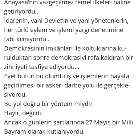
Ana­ya­sa’nın vaz­ge­çil­mez temel il­ke­le­ri ha­li­ne
ge­ti­ri­yor­du...
İda­re­nin, yani Dev­let’in ve yani yö­ne­ten­le­rin,
her türlü eylem ve iş­le­mi yargı de­ne­ti­mi­ne
tabi kı­lı­nı­yor­du...
De­mok­ra­si­nin im­kân­la­rı ile kol­tuk­la­rı­na ku­
rul­duk­tan sonra de­mok­ra­si­yi rafa kal­dı­ran bir
zih­ni­ye­ti tas­fi­ye edi­yor­du…
Evet bütün bu olum­lu iş ve iş­lem­le­rin ha­ya­ta
ge­çi­ril­me­si bir as­ke­ri darbe yolu ile ger­çek­le­
şi­yor­du.
Bu yol doğru bir yön­tem miydi?
Hayır, de­ğil­di.
Ancak o gün­le­rin şart­la­rın­da 27 Mayıs bir Milli
Bay­ram ola­rak kut­la­nı­yor­du.