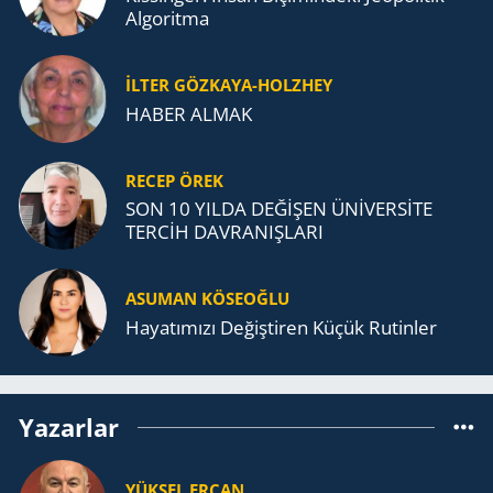
Algoritma
İLTER GÖZKAYA-HOLZHEY
HABER ALMAK
RECEP ÖREK
SON 10 YILDA DEĞİŞEN ÜNİVERSİTE
TERCİH DAVRANIŞLARI
ASUMAN KÖSEOĞLU
Ha­ya­tı­mı­zı De­ğiş­ti­ren Küçük Ru­tin­ler
Yazarlar
YÜKSEL ERCAN