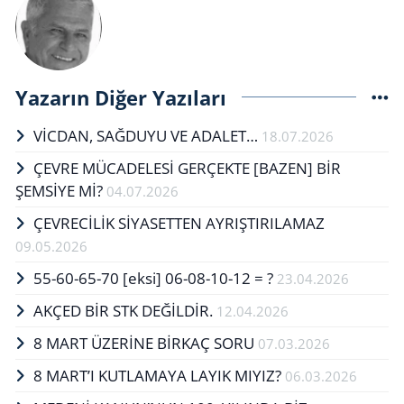
Yazarın Diğer Yazıları
VİCDAN, SAĞ­DU­YU VE ADA­LET…
18.07.2026
ÇEVRE MÜCADELESİ GERÇEKTE ​​​​​​​[BAZEN] BİR
ŞEMSİYE Mİ?
04.07.2026
ÇEVRECİLİK SİYASETTEN AYRIŞTIRILAMAZ
09.05.2026
55-60-65-70 [eksi] 06-08-10-12 = ?
23.04.2026
AKÇED BİR STK DEĞİLDİR.
12.04.2026
8 MART ÜZERİNE BİRKAÇ SORU
07.03.2026
8 MART’I KUTLAMAYA LAYIK MIYIZ?
06.03.2026