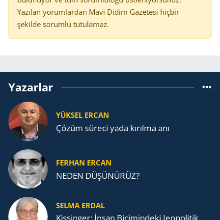
Yazılan yorumlardan Mavi Didim Gazetesi hiçbir
şekilde sorumlu tutulamaz.
Yazarlar
YÜKSEL ERCAN
Çözüm süreci yada kırılma anı
FERHAN ERCAN
NEDEN DÜŞÜNÜRÜZ?
SELMA ERDAL
Kissinger: İnsan Biçimindeki Jeopolitik