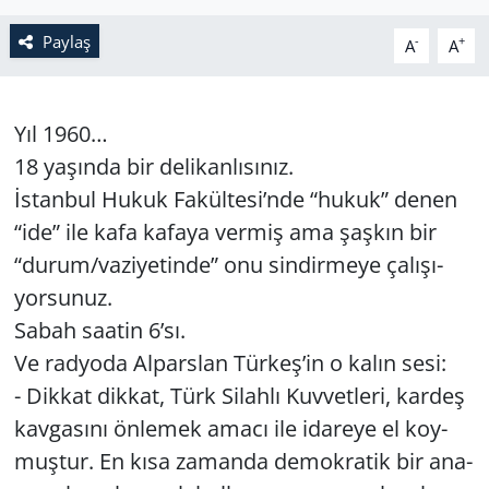
Paylaş
-
+
A
A
Yıl 1960…
18 ya­şın­da bir de­li­kan­lı­sı­nız.
İstan­bul Hukuk Fa­kül­te­si’nde “hukuk” denen
“ide” ile kafa ka­fa­ya ver­miş ama şaş­kın bir
“durum/va­zi­ye­tin­de” onu sin­dir­me­ye ça­lı­şı­
yor­su­nuz.
Sabah sa­atin 6’sı.
Ve rad­yo­da Al­pars­lan Tür­keş’in o kalın sesi:
- Dik­kat dik­kat, Türk Si­lah­lı Kuv­vet­le­ri, kar­deş
kav­ga­sı­nı ön­le­mek amacı ile ida­re­ye el koy­
muş­tur. En kısa za­man­da de­mok­ra­tik bir ana­