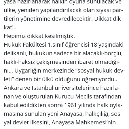
ya­sa ha­zır­la­na­rak hal­kın oyuna su­nu­la­cak ve
ülke, ye­ni­den ya­pı­lan­dı­rı­la­cak olan si­ya­si par­
ti­le­rin yö­ne­ti­mi­ne dev­re­di­le­cek­tir. Dik­kat dik­
kat!..
He­pi­miz dik­kat ke­sil­miş­tik.
Hukuk Fa­kül­te­si 1.sınıf öğ­ren­ci­si 18 ya­şın­da­ki
de­li­kan­lı, hu­ku­kun sa­de­ce bir ala­cak­lı-borç­lu,
hak­lı-hak­sız çe­kiş­me­sin­den iba­ret ol­ma­dı­ğı­
nı... Uy­gar­lı­ğın mer­ke­zin­de “sos­yal hukuk dev­
le­ti” denen bir ülkü ol­du­ğu­nu öğ­re­ni­yor­du…
An­ka­ra ve İstan­bul üni­ver­si­te­le­rin­ce ha­zır­la­
nan ve oluş­tu­ru­lan Ku­ru­cu Mec­lis ta­ra­fın­dan
kabul edil­dik­ten sonra 1961 yı­lın­da halk oy­la­
ma­sı­na su­nu­lan yeni Ana­ya­sa, halk­çı­lı­ğı, sos­
yal dev­let il­ke­si­ni, Ana­ya­sa Mah­ke­me­si’nin