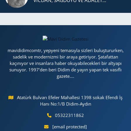
VİCDAN, SAĞ­DU­YU VE ADA­LET…
mavididimcomtr, yepyeni temasıyla sizleri buluştururken,
sadelik ve modernizmi bir araya getiriyor. Şatafattan
kaçınıyor ve insanlara haber okuyabilecekleri bir altyapı
sunuyor. 1997'den beri Didim de yayın yapan tek vasıflı
gazete....
Atatürk Bulvarı Efeler Mahallesi 1398 sokak Efendi İş
Hanı No:1/B Didim-Aydın
05322311862
[email protected]