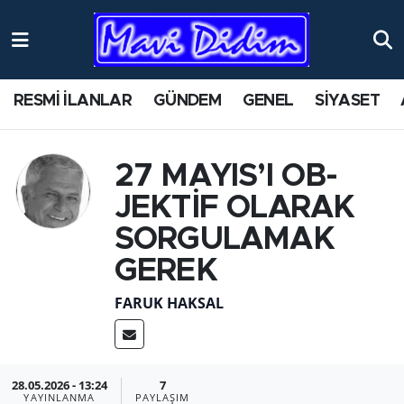
RESMİ İLANLAR
GÜNDEM
GENEL
SİYASET
27 MAYIS’I OB­
JEKTİF OLA­RAK
SOR­GU­LA­MAK
GEREK
FARUK HAKSAL
28.05.2026 - 13:24
7
YAYINLANMA
PAYLAŞIM