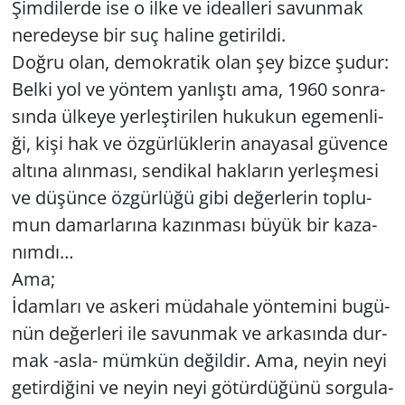
Şim­di­ler­de ise o ilke ve ide­al­le­ri sa­vun­mak
ne­re­dey­se bir suç ha­li­ne ge­ti­ril­di.
Doğru olan, de­mok­ra­tik olan şey bizce şudur:
Belki yol ve yön­tem yan­lış­tı ama, 1960 son­ra­
sın­da ül­ke­ye yer­leş­ti­ri­len hu­ku­kun ege­men­li­
ği, kişi hak ve öz­gür­lük­le­rin ana­ya­sal gü­ven­ce
al­tı­na alın­ma­sı, sen­di­kal hak­la­rın yer­leş­me­si
ve dü­şün­ce öz­gür­lü­ğü gibi de­ğer­le­rin top­lu­
mun da­mar­la­rı­na ka­zın­ma­sı büyük bir ka­za­
nım­dı…
Ama;
İdam­la­rı ve as­ke­ri mü­da­ha­le yön­te­mi­ni bu­gü­
nün de­ğer­le­ri ile sa­vun­mak ve ar­ka­sın­da dur­
mak -as­la- müm­kün de­ğil­dir. Ama, neyin neyi
ge­tir­di­ği­ni ve neyin neyi gö­tür­dü­ğü­nü sor­gu­la­