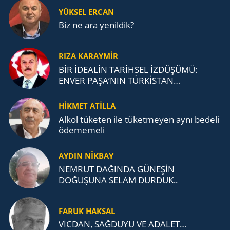
YÜKSEL ERCAN
Biz ne ara yenildik?
RIZA KARAYMIR
BİR İDEALİN TARİHSEL İZDÜŞÜMÜ:
ENVER PAŞA’NIN TÜRKİSTAN
MÜCADELESİ VE TÜRK DEVLETLERİ
TEŞKİLATI’NA UZANAN MİRASI
HİKMET ATİLLA
Alkol tü­ke­ten ile tü­ket­me­yen aynı be­de­li
öde­me­me­li
AYDIN NİKBAY
NEMRUT DAĞINDA GÜNEŞİN
DOĞUŞUNA SELAM DURDUK..
FARUK HAKSAL
VİCDAN, SAĞ­DU­YU VE ADA­LET…