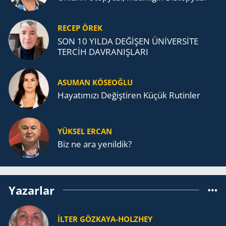
RECEP ÖREK
SON 10 YILDA DEĞİŞEN ÜNİVERSİTE
TERCİH DAVRANIŞLARI
ASUMAN KÖSEOĞLU
Ha­ya­tı­mı­zı De­ğiş­ti­ren Küçük Ru­tin­ler
YÜKSEL ERCAN
Biz ne ara yenildik?
Yazarlar
İLTER GÖZKAYA-HOLZHEY