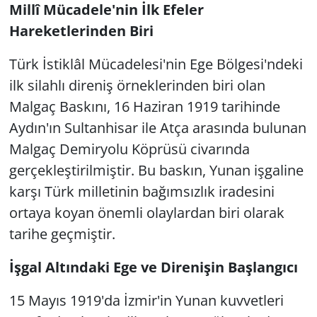
Millî Mücadele'nin İlk Efeler
GÜNDEM
Hareketlerinden Biri
HABERDE İNSAN
Türk İstiklâl Mücadelesi'nin Ege Bölgesi'ndeki
ilk silahlı direniş örneklerinden biri olan
KÜLTÜR SANAT
Malgaç Baskını, 16 Haziran 1919 tarihinde
Aydın'ın Sultanhisar ile Atça arasında bulunan
MAGAZİN
Malgaç Demiryolu Köprüsü civarında
gerçekleştirilmiştir. Bu baskın, Yunan işgaline
POLİTİKA
karşı Türk milletinin bağımsızlık iradesini
RESMİ İLANLAR
ortaya koyan önemli olaylardan biri olarak
tarihe geçmiştir.
SAĞLIK
İşgal Altındaki Ege ve Direnişin Başlangıcı
SİYASET
15 Mayıs 1919'da İzmir'in Yunan kuvvetleri
SPOR