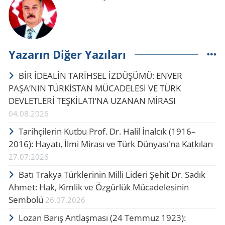
Yazarın Diğer Yazıları
BİR İDEALİN TARİHSEL İZDÜŞÜMÜ: ENVER
PAŞA’NIN TÜRKİSTAN MÜCADELESİ VE TÜRK
DEVLETLERİ TEŞKİLATI’NA UZANAN MİRASI
04.08.2026
Tarihçilerin Kutbu Prof. Dr. Halil İnalcık (1916–
2016): Hayatı, İlmi Mirası ve Türk Dünyası'na Katkıları
27.07.2026
Batı Trakya Türklerinin Milli Lideri Şehit Dr. Sadık
Ahmet: Hak, Kimlik ve Özgürlük Mücadelesinin
Sembolü
26.07.2026
Lozan Barış Ant­laş­ma­sı (24 Tem­muz 1923):