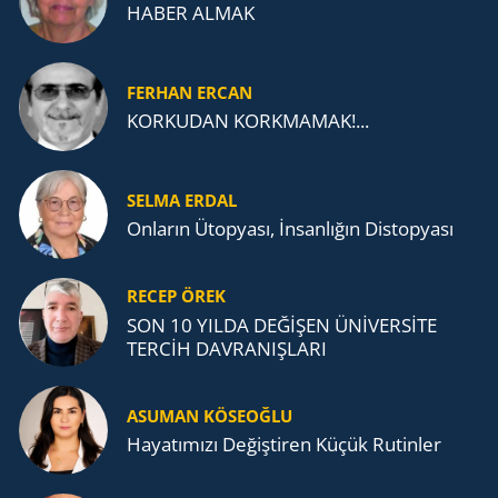
HABER ALMAK
FERHAN ERCAN
KORKUDAN KORKMAMAK!...
SELMA ERDAL
Onların Ütopyası, İnsanlığın Distopyası
RECEP ÖREK
SON 10 YILDA DEĞİŞEN ÜNİVERSİTE
TERCİH DAVRANIŞLARI
ASUMAN KÖSEOĞLU
Ha­ya­tı­mı­zı De­ğiş­ti­ren Küçük Ru­tin­ler