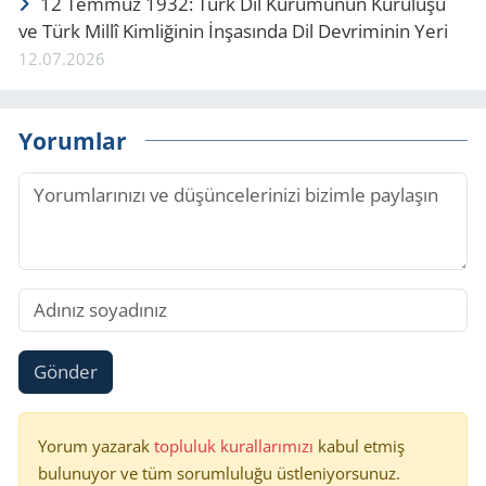
12 Tem­muz 1932: Türk Dil Ku­ru­mu­nun Ku­ru­lu­şu
ve Türk Millî Kim­li­ği­nin İnşa­sın­da Dil Dev­ri­mi­nin Yeri
12.07.2026
Yorumlar
Gönder
Yorum yazarak
topluluk kurallarımızı
kabul etmiş
bulunuyor ve tüm sorumluluğu üstleniyorsunuz.