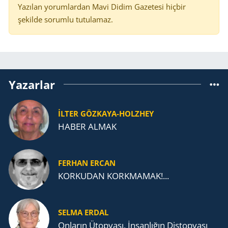
Yazılan yorumlardan Mavi Didim Gazetesi hiçbir
şekilde sorumlu tutulamaz.
Yazarlar
İLTER GÖZKAYA-HOLZHEY
HABER ALMAK
FERHAN ERCAN
KORKUDAN KORKMAMAK!...
SELMA ERDAL
Onların Ütopyası, İnsanlığın Distopyası