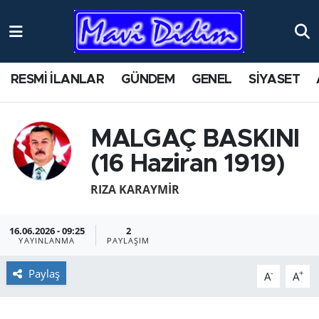
ANTİK YERLER
Nöbetçi Eczaneler
RESMİ İLANLAR
GÜNDEM
GENEL
SİYASET
ASAYİŞ
Hava Durumu
AYDIN
Namaz Vakitleri
MALGAÇ BASKINI
(16 Haziran 1919)
BİLİM VE TEKNOLOJİ
Trafik Durumu
RIZA KARAYMIR
ÇEVRE
Süper Lig Puan Durumu ve Fikstür
16.06.2026 - 09:25
2
EĞİTİM
Tüm Manşetler
YAYINLANMA
PAYLAŞIM
EKONOMİ
Son Dakika Haberleri
Paylaş
-
+
A
A
GENEL
Haber Arşivi