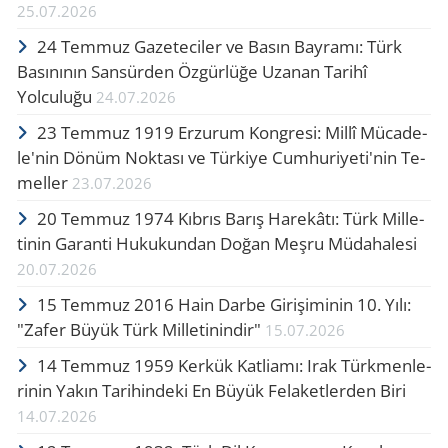
25.07.2026
24 Temmuz Gazeteciler ve Basın Bayramı: Türk
Basınının Sansürden Özgürlüğe Uzanan Tarihî
Yolculuğu
24.07.2026
23 Tem­muz 1919 Er­zu­rum Kong­re­si: Millî Mü­ca­de­
le'nin Dönüm Nok­ta­sı ve Tür­ki­ye Cum­hu­ri­ye­ti'nin Te­
mel­le­r
23.07.2026
20 Tem­muz 1974 Kıb­rıs Barış Ha­re­kâ­tı: Türk Mil­le­
ti­nin Ga­ran­ti Hu­ku­kun­dan Doğan Meşru Mü­da­ha­le­si
20.07.2026
15 Tem­muz 2016 Hain Darbe Gi­ri­şi­mi­nin 10. Yılı:
"Zafer Büyük Türk Mil­le­ti­nin­dir"
15.07.2026
14 Tem­muz 1959 Ker­kük Kat­li­amı: Irak Türk­men­le­
ri­nin Yakın Ta­ri­hin­de­ki En Büyük Fe­la­ket­ler­den Biri
14.07.2026